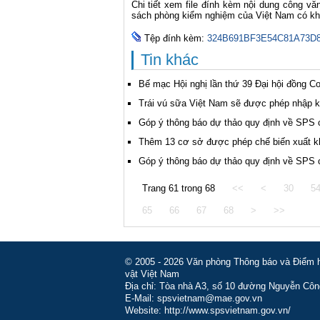
Chi tiết xem file đính kèm nội dung công v
sách phòng kiểm nghiệm của Việt Nam có kh
Tệp đính kèm:
324B691BF3E54C81A73D8
Tin khác
Bế mạc Hội nghị lần thứ 39 Đại hội đồng C
Trái vú sữa Việt Nam sẽ được phép nhập 
Góp ý thông báo dự thảo quy định về SPS
Thêm 13 cơ sở được phép chế biến xuất kh
Góp ý thông báo dự thảo quy định về SPS
Trang 61 trong 68
<<
<
30
5
65
66
67
68
>
>>
© 2005 - 2026 Văn phòng Thông báo và Điểm hỏ
vật Việt Nam
Địa chỉ: Tòa nhà A3, số 10 đường Nguyễn Côn
E-Mail: spsvietnam@mae.gov.vn
Website: http://www.spsvietnam.gov.vn/