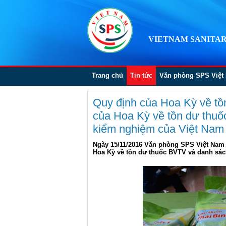
VIETNAM SANITAR
Trang chủ
Tin tức
Văn phòng SPS Việt
Quy định của Hoa Kỳ về tồ
của Hoa Kỳ về tồn dư thuố
kiểm nghiệm của Việt Nam 
Ngày 15/11/2016 Văn phòng SPS Việt Nam 
Hoa Kỳ về tồn dư thuốc BVTV và danh sác