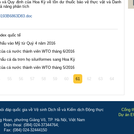
ăn và Quy định của Hoa Kỳ về tồn dư thuốc báo vệ thực vật và Danh
ả năng phân tích
193B6863D83.doc
odex quốc tế
khẩu vào Mỹ từ Quý 4 năm 2016
 của cá nước thành viên WTO tháng 6/2016
ẩu cá da trơn họ siluriformes sang Hoa Kỳ
 của cá nước thành viên WTO tháng 5/2016
4
55
56
57
58
59
60
61
62
63
64
i đáp quốc gia về Vệ sinh Dịch tễ và Kiểm dịch Động thực
Cổng t
Dự án EU
g Hoan, phường Giảng Võ, TP. Hà Nội, Việt Nam
Điện thoại: (084) 024-37344764;
Fax: (084) 024-32444150