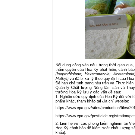
Nội dung công văn nêu, trong thời gian qua
thẩm quyền của Hoa Kỳ phát hiện, cảnh báo
(
Isoprothiolane
; Hexaconazole; Acetamiprid; 
Methyl)
và đã bị xử lý theo quy định của Hoa
Để hạn chế tình trạng nêu trên và Thực hiện
Quản lý Chất lượng Nông lâm sản và Thủy 
trường Hoa Kỳ lưu ý các vấn đề sau:
1. Nghiên cứu quy định của Hoa Kỳ đối với t
phẩm khác, tham khảo tại địa chỉ website:
https://www.epa.gov/sites/production/files/
https://www.epa.gov/pesticide-registration/pes
2. Liên hệ với các phòng kiểm nghiệm tại Việ
Hoa Kỳ cảnh báo để kiểm soát chất lượng sả
khẩu).