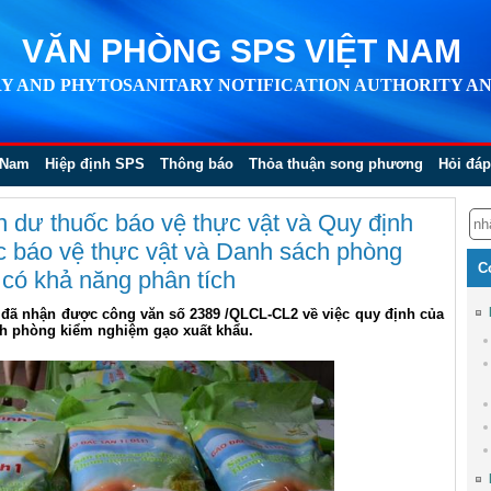
VĂN PHÒNG SPS VIỆT NAM
Y AND PHYTOSANITARY NOTIFICATION AUTHORITY AN
 Nam
Hiệp định SPS
Thông báo
Thỏa thuận song phương
Hỏi đáp
n dư thuốc báo vệ thực vật và Quy định
c báo vệ thực vật và Danh sách phòng
C
có khả năng phân tích
đã nhận được công văn số 2389 /QLCL-CL2 về việc quy định của
h phòng kiểm nghiệm gạo xuất khẩu.