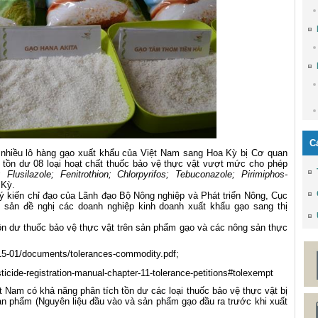
C
, nhiều lô hàng gạo xuất khẩu của Việt Nam sang Hoa Kỳ bị Cơ quan
 tồn dư 08 loại hoạt chất thuốc bảo vệ thực vật vượt mức cho phép
Flusilazole; Fenitrothion; Chlorpyrifos; Tebuconazole; Pirimiphos-
 Kỳ.
 ý kiến chỉ đạo của Lãnh đạo Bộ Nông nghiệp và Phát triển Nông, Cục
sản đề nghị các doanh nghiệp kinh doanh xuất khẩu gạo sang thị
ồn dư thuốc bảo vệ thực vật trên sản phẩm gạo và các nông sản thực
2015-01/documents/tolerances-commodity.pdf
;
ticide-registration-manual-chapter-11-tolerance-petitions#tolexempt
t Nam có khả năng phân tích tồn dư các loại thuốc bảo vệ thực vật bị
n phẩm (Nguyên liệu đầu vào và sản phẩm gạo đầu ra trước khi xuất