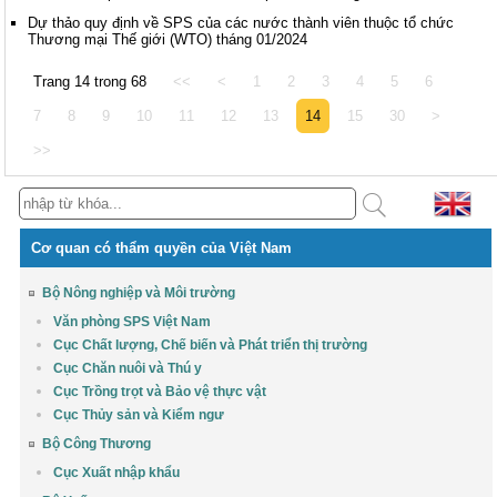
Dự thảo quy định về SPS của các nước thành viên thuộc tổ chức
Thương mại Thế giới (WTO) tháng 01/2024
Trang 14 trong 68
<<
<
1
2
3
4
5
6
7
8
9
10
11
12
13
14
15
30
>
>>
Cơ quan có thẩm quyền của Việt Nam
Bộ Nông nghiệp và Môi trường
Văn phòng SPS Việt Nam
Cục Chất lượng, Chế biến và Phát triển thị trường
Cục Chăn nuôi và Thú y
Cục Trồng trọt và Bảo vệ thực vật
Cục Thủy sản và Kiểm ngư
Bộ Công Thương
Cục Xuất nhập khẩu