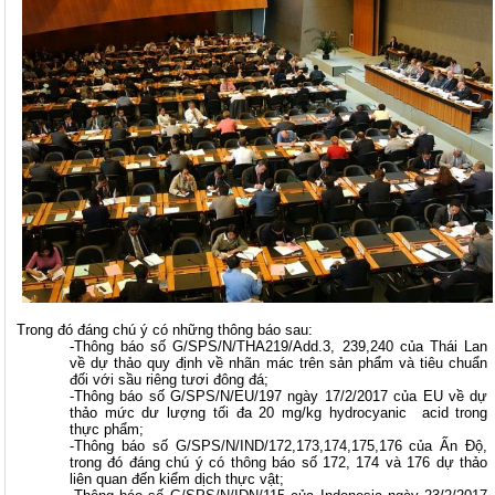
Trong đó đáng chú ý có những thông báo sau:
-Thông báo số G/SPS/N/THA219/Add.3, 239,240 của Thái Lan
về dự thảo quy định về nhãn mác trên sản phẩm và tiêu chuẩn
đối với sầu riêng tươi đông đá;
-Thông báo số G/SPS/N/EU/197 ngày 17/2/2017 của EU về dự
thảo mức dư lượng tối đa 20 mg/kg hydrocyanic acid trong
thực phẩm;
-Thông báo số G/SPS/N/IND/172,173,174,175,176 của Ấn Độ,
trong đó đáng chú ý có thông báo số 172, 174 và 176 dự thảo
liên quan đến kiểm dịch thực vật;