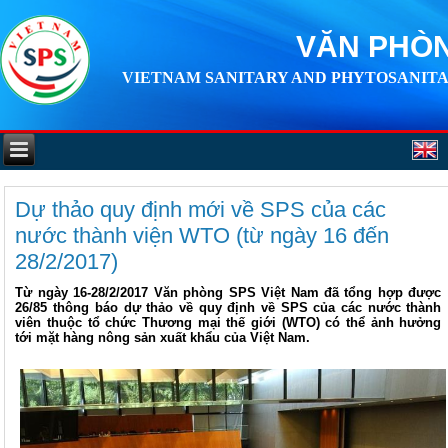
VĂN PHÒN
VIETNAM SANITARY AND PHYTOSANITA
Dự thảo quy định mới về SPS của các
nước thành viện WTO (từ ngày 16 đến
28/2/2017)
Từ ngày 16-28/2/2017 Văn phòng SPS Việt Nam đã tổng hợp được
26/85 thông báo dự thảo về quy định về SPS của các nước thành
viên thuộc tổ chức Thương mại thế giới (WTO) có thể ảnh hưởng
tới mặt hàng nông sản xuất khẩu của Việt Nam.