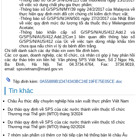
-Thông báo số G/SPS/N/IDN/115 của Indonesia ngày 23/2/2017
về việc sử dụng chất phụ gia thực phẩm;
-Thông báo số G/SPS/N/MY/39 ngày 24/2/2017 của Malaysia về
thực hiện quy định mới đối cới chứng chỉ kiểm dịch thực vật;
-Thông báo số G/SPS/N/JAN/501 ngày 27/2/2017 của Nhật Bản
về việc quy định mức dư lượng tối đa thuốc thú y Melengestrol
Acetate;
-Thông báo khẩn cấp số G/SPS/N/AUS/412.Add.2 và
G/SPS/N/AUS/412.Add.2/Corr.1 liên quan đến thông báo số
G/SPS/N/AUS/412 của Úc về việc tạm dừng nhập khẩu tôm
chưa qua nấu chín vì lý do bệnh đốm trắng.
Chi tiết danh sách các dự thảo xin xem file đính kèm.
Các cơ quan, doanh nghiệp, các tổ chức, cá nhân có góp ý hay phản hồi
các dự thảo trên xin liên hệ: Văn phòng SPS Việt Nam, Số 2 Ngọc Hà,
Ba Đình, Hà Nội. Tel: 04.3734.4764, Fax: 3734.9019,
email:
spsvietnam@mard.gov.vn
Tệp đính kèm:
0A55889B1D474343BC24E19FE75E05CE.doc
Tin khác
Châu Âu thúc đẩy chuyên nghiệp hóa sản xuất thực phẩm Việt Nam
Dự thảo quy định về SPS của các nước thành viên thuộc tổ chức
Thương mại Thế giới (WTO) tháng 3/2024
Dự thảo quy định về SPS của các nước thành viên thuộc tổ chức
Thương mại Thế giới (WTO) tháng 02/2024
7 nhóm sản phẩm có thêm cơ hội tiếp cận hệ thống bán lẻ châu Âu