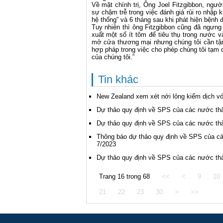
Về mặt chính trị, Ông Joel Fitzgibbon, ngườ
sự chậm trễ trong việc đánh giá rủi ro nhập k
hệ thống” và 6 tháng sau khi phát hiện bệnh
Tuy nhiên thì ông Fitzgibbon cũng đã ngưng 
xuất một số ít tôm để tiêu thụ trong nước 
mở cửa thương mại nhưng chúng tôi cần tận
hợp pháp trong việc cho phép chúng tôi tạm
của chúng tôi.”
Tin khác
New Zealand xem xét nới lỏng kiểm dịch v
Dự thảo quy định về SPS của các nước thà
Dự thảo quy định về SPS của các nước thà
Thông báo dự thảo quy định về SPS của cá
7/2023
Dự thảo quy định về SPS của các nước thà
Trang 16 trong 68
<<
<
9
10
21
22
23
30
>
>>