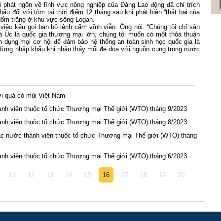
i phát ngôn về lĩnh vực nông nghiệp của Đảng Lao động đã chỉ trích
hẩu đối với tôm tại thời điểm 12 tháng sau khi phát hiện “thất bại của
 đốm trắng ở khu vực sông Logan.
việc kêu gọi ban bố lệnh cấm vĩnh viễn. Ông nói: “Chúng tôi chỉ sản
và Úc là quốc gia thương mại lớn, chúng tôi muốn có một thỏa thuận
 dụng mọi cơ hội để đảm bảo hệ thống an toàn sinh học quốc gia là
 dừng nhập khẩu khi nhận thấy mối đe dọa với nguồn cung trong nước
ới quả có múi Việt Nam
nh viên thuộc tổ chức Thương mại Thế giới (WTO) tháng 9/2023
nh viên thuộc tổ chức Thương mại Thế giới (WTO) tháng 8/2023
c nước thành viên thuộc tổ chức Thương mại Thế giới (WTO) tháng
nh viên thuộc tổ chức Thương mại Thế giới (WTO) tháng 6/2023
11
12
13
14
15
16
17
18
19
20