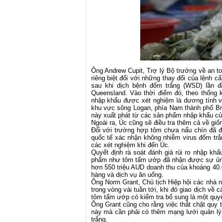
Ông Andrew Cupit, Trợ lý Bộ trưởng về an toà
riêng biệt đối với những thay đổi của lệnh
sau khi dịch bệnh đốm trắng (WSD) lần 
Queensland. Vào thời điểm đó, theo thống 
nhập khẩu được xét nghiệm là dương tính v
khu vực sông Logan, phía Nam thành phố Br
này xuất phát từ các sản phẩm nhập khẩu c
Ngoài ra, Úc cũng sẽ điều tra thêm cả về giốn
Đối với trường hợp tôm chưa nấu chín đã 
quốc tế xác nhận không nhiễm virus đốm tr
các xét nghiệm khi đến Úc.
Quyết định rà soát đánh giá rủi ro nhập kh
phẩm như tôm tẩm ướp đã nhận được sự ủng
hơn 550 triệu AUD doanh thu của khoảng 40.
hàng và dịch vụ ăn uống.
Ông Norm Grant, Chủ tịch Hiệp hội các nhà n
trong vòng vài tuần tới, khi đó giao dịch về
tôm tẩm ướp có kiểm tra bổ sung là một quyế
Ông Grant cũng cho rằng việc thắt chặt quy t
này mà cần phải có thêm mạng lưới quản lý
trắng.