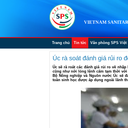
VIETNAM SANITAR
Trang chủ
Tin tức
Văn phòng SPS Việt
Úc rà soát đánh giá rủi ro 
Úc sẽ rà roát các đánh giá rủi ro về nhập
cũng như nới lỏng lệnh cấm tạm thời với
Bộ Nông nghiệp và Nguồn nước Úc sẽ đán
toàn sinh học được áp dụng ngoài lãnh thổ