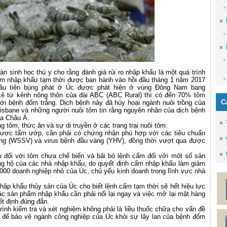
n sinh học thú y cho rằng đánh giá rủi ro nhập khẩu là một quá trình
 cấm nhập khẩu tạm thời được ban hành vào hồi đầu tháng 1 năm 2017
đầu tiên bùng phát ở Úc được phát hiện ở vùng Đông Nam bang
kê từ kênh nông thôn của đài ABC (ABC Rural) thì có đến 70% tôm
C
ới bệnh đốm trắng. Dịch bệnh này đã hủy hoại ngành nuôi trồng của
isbane và những người nuôi tôm tin rằng nguyên nhân của dịch bệnh
ủa Châu Á.
g tôm, thức ăn và sự di truyền ở các trang trại nuôi tôm.
được tẩm ướp, cần phải có chứng nhận phù hợp với các tiêu chuẩn
ắng (WSSV) và virus bệnh đầu vàng (YHV), đồng thời vượt qua được
ẩu đối với tôm chưa chế biến và bãi bỏ lệnh cấm đối với một số sản
 hộ của các nhà nhập khẩu, do quyết định cấm nhập khẩu làm giảm
000 doanh nghiệp nhỏ của Úc, chủ yếu kinh doanh trong lĩnh vực nhà
hập khẩu thủy sản của Úc cho biết lệnh cấm tạm thời sẽ hết hiệu lực
 các sản phẩm nhập khẩu cần phải nối lại ngay và việc mở lại mặt hàng
t định đúng đắn.
rình kiểm tra và xét nghiệm không phải là liều thuốc chữa cho vấn đề
 để bảo vệ ngành công nghiệp của Úc khỏi sự lây lan của bệnh đốm