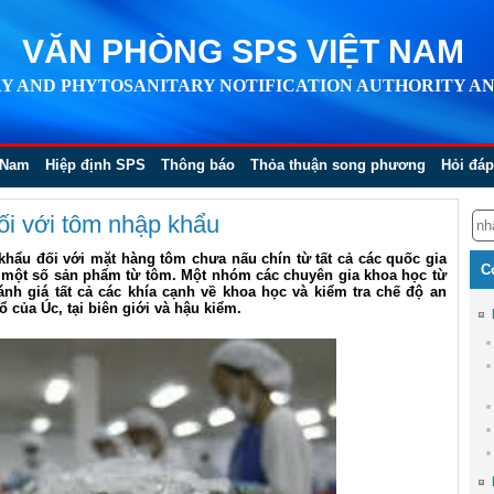
VĂN PHÒNG SPS VIỆT NAM
Y AND PHYTOSANITARY NOTIFICATION AUTHORITY AN
 Nam
Hiệp định SPS
Thông báo
Thỏa thuận song phương
Hỏi đáp
đối với tôm nhập khẩu
 khẩu đối với mặt hàng tôm chưa nấu chín từ tất cả các quốc gia
C
 một số sản phẩm từ tôm. Một nhóm các chuyên gia khoa học từ
h giá tất cả các khía cạnh về khoa học và kiểm tra chế độ an
 của Úc, tại biên giới và hậu kiểm.