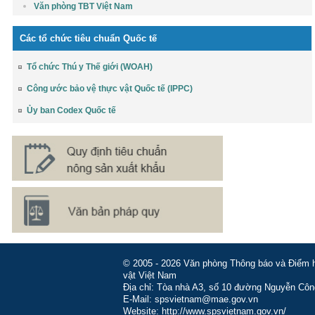
Văn phòng TBT Việt Nam
Các tổ chức tiêu chuẩn Quốc tế
Tổ chức Thú y Thế giới (WOAH)
Công ước bảo vệ thực vật Quốc tế (IPPC)
Ủy ban Codex Quốc tế
© 2005 - 2026 Văn phòng Thông báo và Điểm hỏ
vật Việt Nam
Địa chỉ: Tòa nhà A3, số 10 đường Nguyễn Côn
E-Mail: spsvietnam@mae.gov.vn
Website: http://www.spsvietnam.gov.vn/