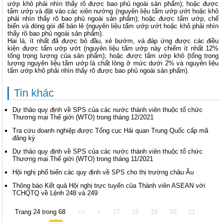
ướp khô phải nhìn thấy rõ được bao phủ ngoài sản phẩm); hoặc được
tẩm ướp và đặt vào các xiên nướng (nguyên liệu tẩm ướp ướt hoặc khô
phải nhìn thấy rõ bao phủ ngoài sản phẩm); hoặc được tẩm ướp, chế
biến và đóng gói để bán lẻ (nguyên liệu tẩm ướp ướt hoặc khô phải nhìn
thấy rõ bao phủ ngoài sản phẩm).
Hai là, ít nhất đã được bỏ đầu, xẻ bướm, và đáp ứng được các điều
kiện được tẩm ướp ướt (nguyên liệu tẩm ướp này chiếm ít nhất 12%
tổng trọng lượng của sản phẩm); hoặc được tẩm ướp khô (tổng trọng
lượng nguyên liệu tẩm ướp là chất lỏng ở mức dưới 2% và nguyên liệu
tẩm ướp khô phải nhìn thấy rõ được bao phủ ngoài sản phẩm).
Tin khác
Dự thảo quy định về SPS của các nước thành viên thuộc tổ chức
Thương mại Thế giới (WTO) trong tháng 12/2021
Tra cứu doanh nghiệp được Tổng cục Hải quan Trung Quốc cấp mã
đăng ký
Dự thảo quy định về SPS của các nước thành viên thuộc tổ chức
Thương mại Thế giới (WTO) trong tháng 11/2021
Hội nghị phổ biến các quy định về SPS cho thị trường châu Âu
Thông báo Kết quả Hội nghị trực tuyến của Thành viên ASEAN với
TCHQTQ về Lệnh 248 và 249
Trang 24 trong 68
<<
<
17
18
19
20
21