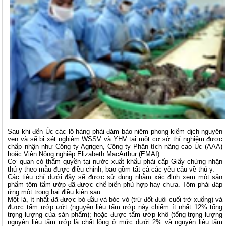
Sau khi đến Úc các lô hàng phải đảm bảo niêm phong kiểm dịch nguyên
vẹn và sẽ bị xét nghiệm WSSV và YHV tại một cơ sở thí nghiệm được
chấp nhận như Công ty Agrigen, Công ty Phân tích nâng cao Úc (AAA)
hoặc Viện Nông nghiệp Elizabeth MacArthur (EMAI).
Cơ quan có thẩm quyền tại nước xuất khẩu phải cấp Giấy chứng nhận
thú y theo mẫu được điều chỉnh, bao gồm tất cả các yêu cầu về thú y.
Các tiêu chí dưới đây sẽ được sử dụng nhằm xác định xem một sản
phẩm tôm tẩm ướp đã được chế biến phù hợp hay chưa. Tôm phải đáp
ứng một trong hai điều kiện sau:
Một là, ít nhất đã được bỏ đầu và bóc vỏ (trừ đốt đuôi cuối trở xuống) và
được tẩm ướp ướt (nguyên liệu tẩm ướp này chiếm ít nhất 12% tổng
trọng lượng của sản phẩm); hoặc được tẩm ướp khô (tổng trọng lượng
nguyên liệu tẩm ướp là chất lỏng ở mức dưới 2% và nguyên liệu tẩm