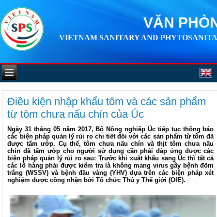
VĂN PHÒN
VIETNAM SANITARY AND PHYTOSANITA
Điều kiện nhập khẩu tôm và các sản phẩm
từ tôm chưa nấu chín của Úc
Ngày 31 tháng 05 năm 2017, Bộ Nông nghiệp Úc tiếp tục thông báo
các biện pháp quản lý rủi ro chi tiết đối với các sản phẩm từ tôm đã
được tẩm ướp. Cụ thể, tôm chưa nấu chín và thịt tôm chưa nấu
chín đã tẩm ướp cho người sử dụng cần phải đáp ứng được các
biện pháp quản lý rủi ro sau: Trước khi xuất khẩu sang Úc thì tất cả
các lô hàng phải được kiểm tra là không mang virus gây bệnh đốm
trắng (WSSV) và bệnh đầu vàng (YHV) dựa trên các biện pháp xét
nghiệm được công nhận bởi Tổ chức Thú y Thế giới (OIE).