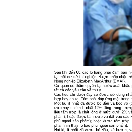
Sau khi đến Úc các lô hàng phải đảm bảo 
tại một cơ sở thí nghiệm được chấp nhận n
Nông nghiệp Elizabeth MacArthur (EMAI).
Cơ quan có thẩm quyền tại nước xuất khẩu 
tất cả các yêu cầu về thú y.
Các tiêu chí dưới đây sẽ được sử dụng n
hợp hay chưa. Tôm phải đáp ứng một trong ha
Một là, ít nhất đã được bỏ đầu và bóc vỏ (
ướp này chiếm ít nhất 12% tổng trọng lượn
liệu tẩm ướp là chất lỏng ở mức dưới 2% và
phẩm); hoặc được tẩm ướp và đặt vào các x
phủ ngoài sản phẩm); hoặc được tẩm ướp, c
phải nhìn thấy rõ bao phủ ngoài sản phẩm).
Hai là, ít nhất đã được bỏ đầu, xẻ bướm, 