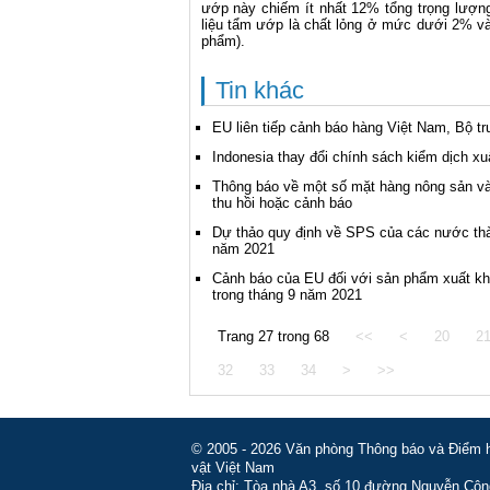
ướp này chiếm ít nhất 12% tổng trọng lượn
liệu tẩm ướp là chất lỏng ở mức dưới 2% và
phẩm).
Tin khác
EU liên tiếp cảnh báo hàng Việt Nam, Bộ t
Indonesia thay đổi chính sách kiểm dịch xu
Thông báo về một số mặt hàng nông sản và
thu hồi hoặc cảnh báo
Dự thảo quy định về SPS của các nước thà
năm 2021
Cảnh báo của EU đối với sản phẩm xuất kh
trong tháng 9 năm 2021
Trang 27 trong 68
<<
<
20
2
32
33
34
>
>>
© 2005 - 2026 Văn phòng Thông báo và Điểm hỏ
vật Việt Nam
Địa chỉ: Tòa nhà A3, số 10 đường Nguyễn Côn