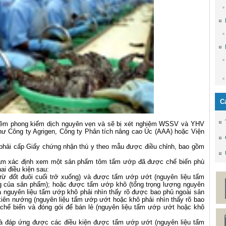
C
niêm phong kiểm dịch nguyên vẹn và sẽ bị xét nghiệm WSSV và YHV
hư Công ty Agrigen, Công ty Phân tích nâng cao Úc (AAA) hoặc Viện
phải cấp Giấy chứng nhận thú y theo mẫu được điều chỉnh, bao gồm
hằm xác định xem một sản phẩm tôm tẩm ướp đã được chế biến phù
i điều kiện sau:
trừ đốt đuôi cuối trở xuống) và được tẩm ướp ướt (nguyên liệu tẩm
g của sản phẩm); hoặc được tẩm ướp khô (tổng trọng lượng nguyên
 nguyên liệu tẩm ướp khô phải nhìn thấy rõ được bao phủ ngoài sản
iên nướng (nguyên liệu tẩm ướp ướt hoặc khô phải nhìn thấy rõ bao
hế biến và đóng gói để bán lẻ (nguyên liệu tẩm ướp ướt hoặc khô
và đáp ứng được các điều kiện được tẩm ướp ướt (nguyên liệu tẩm