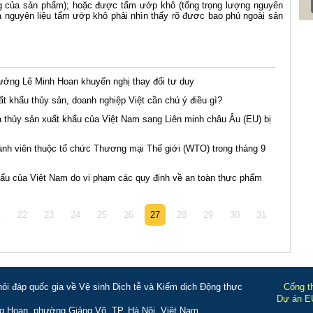
g của sản phẩm); hoặc được tẩm ướp khô (tổng trọng lượng nguyên
 nguyên liệu tẩm ướp khô phải nhìn thấy rõ được bao phủ ngoài sản
rưởng Lê Minh Hoan khuyến nghị thay đổi tư duy
ất khẩu thủy sản, doanh nghiệp Việt cần chú ý điều gì?
 thủy sản xuất khẩu của Việt Nam sang Liên minh châu Âu (EU) bị
nh viên thuộc tổ chức Thương mại Thế giới (WTO) trong tháng 9
ẩu của Việt Nam do vi phạm các quy định về an toàn thực phẩm
1
22
23
24
25
26
27
28
29
30
31
i đáp quốc gia về Vệ sinh Dịch tễ và Kiểm dịch Động thực
Cổng t
Dự án EU
g Hoan, phường Giảng Võ, TP. Hà Nội, Việt Nam