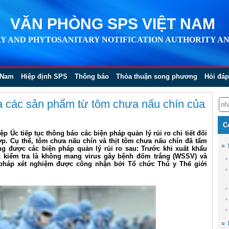
VĂN PHÒNG SPS VIỆT NAM
Y AND PHYTOSANITARY NOTIFICATION AUTHORITY AN
 Nam
Hiệp định SPS
Thông báo
Thỏa thuận song phương
Hỏi đáp
à các sản phẩm từ tôm chưa nấu chín của
C
 Úc tiếp tục thông báo các biện pháp quản lý rủi ro chi tiết đối
. Cụ thể, tôm chưa nấu chín và thịt tôm chưa nấu chín đã tẩm
 được các biện pháp quản lý rủi ro sau: Trước khi xuất khẩu
ợc kiểm tra là không mang virus gây bệnh đốm trắng (WSSV) và
 pháp xét nghiệm được công nhận bởi Tổ chức Thú y Thế giới