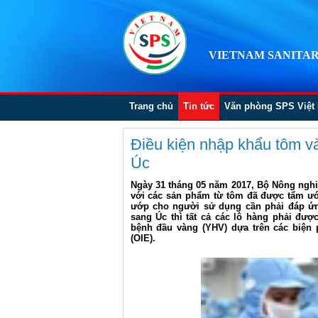
VIETNAM SANITAR
Trang chủ
Tin tức
Văn phòng SPS Việt
Điều kiện nhập khẩu tôm v
Úc
Ngày 31 tháng 05 năm 2017, Bộ Nông nghiệp
với các sản phẩm từ tôm đã được tẩm ướp
ướp cho người sử dụng cần phải đáp ứng
sang Úc thì tất cả các lô hàng phải đư
bệnh đầu vàng (YHV) dựa trên các biện
(OIE).