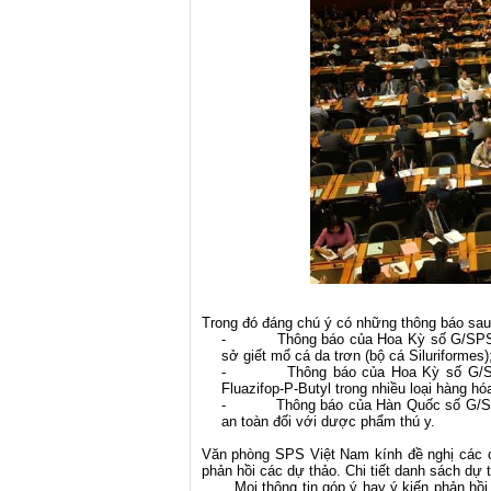
Trong đó đáng chú ý có những thông báo sau
- Thông báo của Hoa Kỳ số G/SPS/N/US
sở giết mổ cá da trơn (bộ cá Siluriformes)
- Thông báo của Hoa Kỳ số G/SPS/N
Fluazifop-P-Butyl trong nhiều loại hàng hó
- Thông báo của Hàn Quốc số G/SPS/N
an toàn đối với dược phẩm thú y.
Văn phòng SPS Việt Nam kính đề nghị các c
phản hồi các dự thảo. Chi tiết danh sách dự 
Mọi thông tin góp ý hay ý kiến phản hồi 