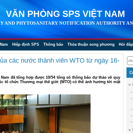
VĂN PHÒNG SPS VIỆT NAM
Y AND PHYTOSANITARY NOTIFICATION AUTHORITY AN
 Nam
Hiệp định SPS
Thông báo
Thỏa thuận song phương
Hỏi đáp
ủa các nước thành viên WTO từ ngày 16-
C
 Nam đã tổng hợp được 10/54 tổng số thông báo dự thảo về quy
ộc tổ chức Thương mại thế giới (WTO) có thể ảnh hưởng tới mặt