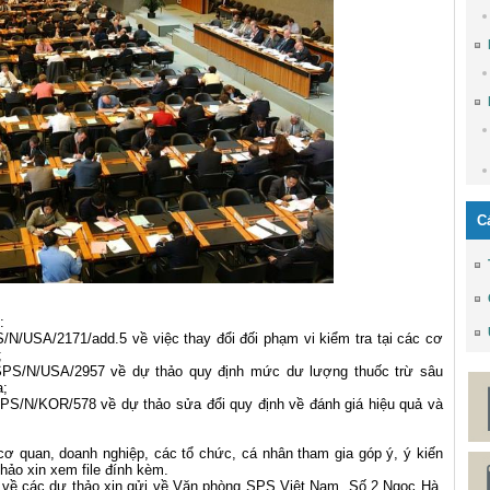
C
:
A/2171/add.5 về việc thay đổi đối phạm vi kiểm tra tại các cơ
;
/USA/2957 về dự thảo quy định mức dư lượng thuốc trừ sâu
a;
/KOR/578 về dự thảo sửa đổi quy định về đánh giá hiệu quả và
ơ quan, doanh nghiệp, các tổ chức, cá nhân tham gia góp ý, ý kiến
thảo xin xem file đính kèm.
về các dự thảo xin gửi về Văn phòng SPS Việt Nam, Số 2 Ngọc Hà,