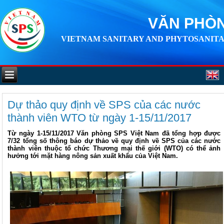
VĂN PHÒN
VIETNAM SANITARY AND PHYTOSANITA
Dự thảo quy định về SPS của các nước
thành viên WTO từ ngày 1-15/11/2017
Từ ngày 1-15/11/2017 Văn phòng SPS Việt Nam đã tổng hợp được
7/32 tổng số thông báo dự thảo về quy định về SPS của các nước
thành viên thuộc tổ chức Thương mại thế giới (WTO) có thể ảnh
hưởng tới mặt hàng nông sản xuất khẩu của Việt Nam.