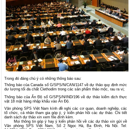
Trong đó đáng chú ý có những thông báo sau:
Thông báo của Canada số G/SPS/N/CAN/1147 về dự thảo quy định mức
dư lượng tối đa chất Clethodim trong các sản phẩm thảo mộc, rau ra vị;
Thông báo của Ấn Độ số G/SPS/N/IND/196 về dự thảo kiểm dịch thực
vật 18 mặt hàng nhập khẩu vào Ấn Độ.
Văn phòng SPS Việt Nam kính đề nghị các cơ quan, doanh nghiệp, các
tổ chức, cá nhân tham gia góp ý, ý kiến phản hồi các dự thảo. Chi tiết
danh sách dự thảo xin xem file đính kèm.
Mọi thông tin góp ý hay ý kiến phản hồi về các dự thảo xin gửi về
Văn phòng SPS Việt Nam, Số 2 Ngọc Hà, Ba Đình, Hà Nội. Tel: