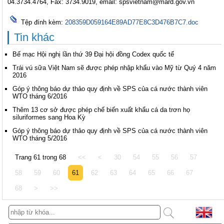
04.3734.4764, Fax: 3734.9019, email:
spsvietnam@mard.gov.vn
Tệp đính kèm:
208359D059164E89AD77E8C3D476B7C7.doc
Tin khác
Bế mạc Hội nghị lần thứ 39 Đại hội đồng Codex quốc tế
Trái vú sữa Việt Nam sẽ được phép nhập khẩu vào Mỹ từ Quý 4 năm
2016
Góp ý thông báo dự thảo quy định về SPS của cá nước thành viên
WTO tháng 6/2016
Thêm 13 cơ sở được phép chế biến xuất khẩu cá da trơn họ
siluriformes sang Hoa Kỳ
Góp ý thông báo dự thảo quy định về SPS của cá nước thành viên
WTO tháng 5/2016
Trang 61 trong 68
<<
<
30
54
55
56
57
58
59
60
61
62
63
64
65
66
67
68
>
>>