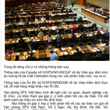
Trong đó đáng chú ý có những thông báo sau:
Thông báo của Canada số G/SPS/N/CAN/1147 về dự thảo quy định mức
dư lượng tối đa chất Clethodim trong các sản phẩm thảo mộc, rau ra vị;
Thông báo của Ấn Độ số G/SPS/N/IND/196 về dự thảo kiểm dịch thực
vật 18 mặt hàng nhập khẩu vào Ấn Độ.
Văn phòng SPS Việt Nam kính đề nghị các cơ quan, doanh nghiệp, các
tổ chức, cá nhân tham gia góp ý, ý kiến phản hồi các dự thảo. Chi tiết
danh sách dự thảo xin xem file đính kèm.
Mọi thông tin góp ý hay ý kiến phản hồi về các dự thảo xin gửi về
Văn phòng SPS Việt Nam, Số 2 Ngọc Hà, Ba Đình, Hà Nội. Tel: