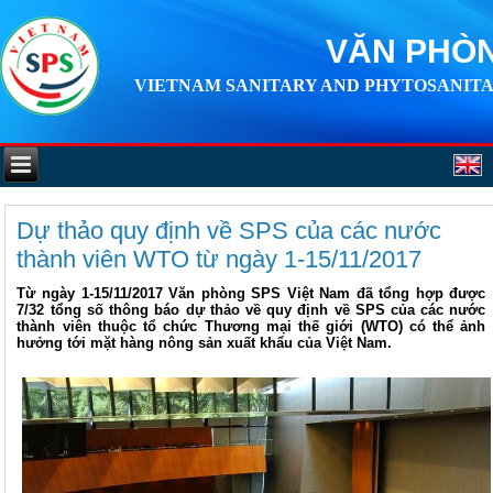
VĂN PHÒN
VIETNAM SANITARY AND PHYTOSANITA
Dự thảo quy định về SPS của các nước
thành viên WTO từ ngày 1-15/11/2017
Từ ngày 1-15/11/2017 Văn phòng SPS Việt Nam đã tổng hợp được
7/32 tổng số thông báo dự thảo về quy định về SPS của các nước
thành viên thuộc tổ chức Thương mại thế giới (WTO) có thể ảnh
hưởng tới mặt hàng nông sản xuất khẩu của Việt Nam.