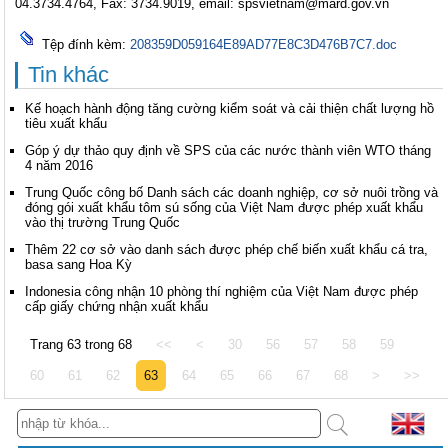
04.3734.4764, Fax: 3734.9019, email:
spsvietnam@mard.gov.vn
Tệp đính kèm:
208359D059164E89AD77E8C3D476B7C7.doc
Tin khác
Kế hoạch hành động tăng cường kiểm soát và cải thiện chất lượng hồ
tiêu xuất khẩu
Góp ý dự thảo quy định về SPS của các nước thành viên WTO tháng
4 năm 2016
Trung Quốc công bố Danh sách các doanh nghiệp, cơ sở nuôi trồng và
đóng gói xuất khẩu tôm sú sống của Việt Nam được phép xuất khẩu
vào thị trường Trung Quốc
Thêm 22 cơ sở vào danh sách được phép chế biến xuất khẩu cá tra,
basa sang Hoa Kỳ
Indonesia công nhận 10 phòng thí nghiệm của Việt Nam được phép
cấp giấy chứng nhận xuất khẩu
Trang 63 trong 68
<<
<
30
56
57
58
59
60
61
62
63
64
65
66
67
68
>
>>