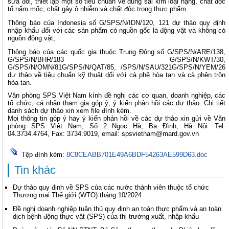
sửa đổi, thiết lập một số tiêu chuẩn về dung sai kim loại nặng, chất độc
tố nấm mốc, chất gây ô nhiễm và chất độc trong thực phẩm
Thông báo của Indonesia số G/SPS/N/IDN/120, 121 dự thảo quy định
nhập khẩu đối với các sản phẩm có nguồn gốc là động vật và không có
nguồn động vật;
Thông báo của các quốc gia thuộc Trung Đông số G/SPS/N/ARE/138,
G/SPS/N/BHR/183 G/SPS/N/KWT/30,
G/SPS/N/OMN/81G/SPS/N/QAT/85, /SPS/N/SAU/321G/SPS/N/YEM/26
dự thảo về tiêu chuẩn kỹ thuật dối với cà phê hòa tan và cà phên trộn
hòa tan.
Văn phòng SPS Việt Nam kính đề nghị các cơ quan, doanh nghiệp, các
tổ chức, cá nhân tham gia góp ý, ý kiến phản hồi các dự thảo. Chi tiết
danh sách dự thảo xin xem file đính kèm.
Mọi thông tin góp ý hay ý kiến phản hồi về các dự thảo xin gửi về Văn
phòng SPS Việt Nam, Số 2 Ngọc Hà, Ba Đình, Hà Nội. Tel:
04.3734.4764, Fax: 3734.9019, email:
spsvietnam@mard.gov.vn
Tệp đính kèm:
8C8CEABB701E49A6BDF54263AE599D63.doc
Tin khác
Dự thảo quy định về SPS của các nước thành viên thuộc tổ chức
Thương mại Thế giới (WTO) tháng 10/2024
Đề nghị doanh nghiệp tuân thủ quy định an toàn thực phẩm và an toàn
dịch bệnh động thực vật (SPS) của thị trường xuất, nhập khẩu