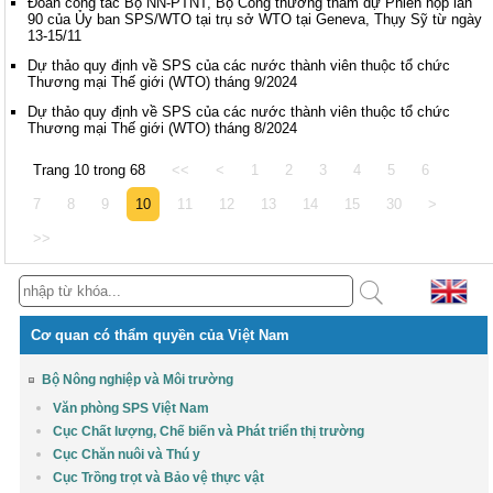
Đoàn công tác Bộ NN-PTNT, Bộ Công thương tham dự Phiên họp lần
90 của Ủy ban SPS/WTO tại trụ sở WTO tại Geneva, Thụy Sỹ từ ngày
13-15/11
Dự thảo quy định về SPS của các nước thành viên thuộc tổ chức
Thương mại Thế giới (WTO) tháng 9/2024
Dự thảo quy định về SPS của các nước thành viên thuộc tổ chức
Thương mại Thế giới (WTO) tháng 8/2024
Trang 10 trong 68
<<
<
1
2
3
4
5
6
7
8
9
10
11
12
13
14
15
30
>
>>
Cơ quan có thẩm quyền của Việt Nam
Bộ Nông nghiệp và Môi trường
Văn phòng SPS Việt Nam
Cục Chất lượng, Chế biến và Phát triển thị trường
Cục Chăn nuôi và Thú y
Cục Trồng trọt và Bảo vệ thực vật