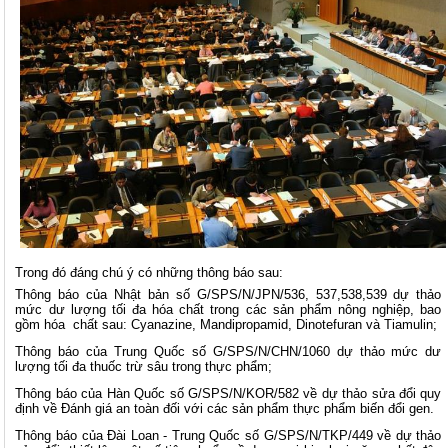
Trong đó đáng chú ý có những thông báo sau:
Thông báo của Nhật bản số G/SPS/N/JPN/536, 537,538,539 dự thảo
mức dư lượng tối đa hóa chất trong các sản phẩm nông nghiệp, bao
gồm hóa chất sau: Cyanazine, Mandipropamid, Dinotefuran và Tiamulin;
Thông báo của Trung Quốc số G/SPS/N/CHN/1060 dự thảo mức dư
lượng tối đa thuốc trừ sâu trong thực phẩm;
Thông báo của Hàn Quốc số G/SPS/N/KOR/582 về dự thảo sửa đổi quy
định về Đánh giá an toàn đối với các sản phẩm thực phẩm biến đổi gen.
Thông báo của Đài Loan - Trung Quốc số G/SPS/N/TKP/449 về dự thảo