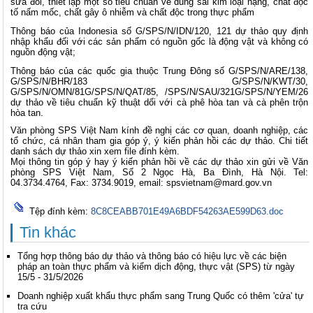
sửa đổi, thiết lập một số tiêu chuẩn về dung sai kim loại nặng, chất độc
tố nấm mốc, chất gây ô nhiễm và chất độc trong thực phẩm
Thông báo của Indonesia số G/SPS/N/IDN/120, 121 dự thảo quy định
nhập khẩu đối với các sản phẩm có nguồn gốc là động vật và không có
nguồn động vật;
Thông báo của các quốc gia thuộc Trung Đông số G/SPS/N/ARE/138,
G/SPS/N/BHR/183 G/SPS/N/KWT/30,
G/SPS/N/OMN/81G/SPS/N/QAT/85, /SPS/N/SAU/321G/SPS/N/YEM/26
dự thảo về tiêu chuẩn kỹ thuật dối với cà phê hòa tan và cà phên trộn
hòa tan.
Văn phòng SPS Việt Nam kính đề nghị các cơ quan, doanh nghiệp, các
tổ chức, cá nhân tham gia góp ý, ý kiến phản hồi các dự thảo. Chi tiết
danh sách dự thảo xin xem file đính kèm.
Mọi thông tin góp ý hay ý kiến phản hồi về các dự thảo xin gửi về Văn
phòng SPS Việt Nam, Số 2 Ngọc Hà, Ba Đình, Hà Nội. Tel:
04.3734.4764, Fax: 3734.9019, email:
spsvietnam@mard.gov.vn
Tệp đính kèm:
8C8CEABB701E49A6BDF54263AE599D63.doc
Tin khác
Tổng hợp thông báo dự thảo và thông báo có hiệu lực về các biện
pháp an toàn thực phẩm và kiểm dịch động, thực vật (SPS) từ ngày
15/5 - 31/5/2026
Doanh nghiệp xuất khẩu thực phẩm sang Trung Quốc có thêm 'cửa' tự
tra cứu