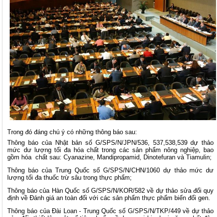
Trong đó đáng chú ý có những thông báo sau:
Thông báo của Nhật bản số G/SPS/N/JPN/536, 537,538,539 dự thảo
mức dư lượng tối đa hóa chất trong các sản phẩm nông nghiệp, bao
gồm hóa chất sau: Cyanazine, Mandipropamid, Dinotefuran và Tiamulin;
Thông báo của Trung Quốc số G/SPS/N/CHN/1060 dự thảo mức dư
lượng tối đa thuốc trừ sâu trong thực phẩm;
Thông báo của Hàn Quốc số G/SPS/N/KOR/582 về dự thảo sửa đổi quy
định về Đánh giá an toàn đối với các sản phẩm thực phẩm biến đổi gen.
Thông báo của Đài Loan - Trung Quốc số G/SPS/N/TKP/449 về dự thảo