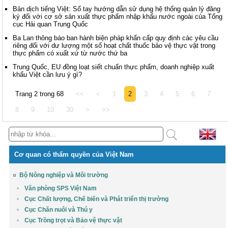
Bản dịch tiếng Việt: Sổ tay hướng dẫn sử dụng hệ thống quản lý đăng
ký đối với cơ sở sản xuất thực phẩm nhập khẩu nước ngoài của Tổng
cục Hải quan Trung Quốc
Ba Lan thông báo ban hành biện pháp khẩn cấp quy định các yêu cầu
riêng đối với dư lượng một số hoạt chất thuốc bảo vệ thực vật trong
thực phẩm có xuất xứ từ nước thứ ba
Trung Quốc, EU đồng loạt siết chuẩn thực phẩm, doanh nghiệp xuất
khẩu Việt cần lưu ý gì?
Trang 2 trong 68
<<
<
1
2
3
4
5
6
7
8
9
10
30
>
>>
Cơ quan có thẩm quyền của Việt Nam
Bộ Nông nghiệp và Môi trường
Văn phòng SPS Việt Nam
Cục Chất lượng, Chế biến và Phát triển thị trường
Cục Chăn nuôi và Thú y
Cục Trồng trọt và Bảo vệ thực vật