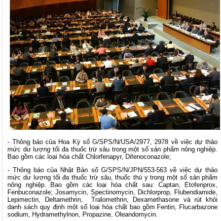
- Thông báo của Hoa Kỳ số G/SPS/N/USA/2977, 2978 về việc dự thảo
mức dư lượng tối đa thuốc trừ sâu trong một số sản phẩm nông nghiệp.
Bao gồm các loại hóa chất Chlorfenapyr, Difenoconazole;
- Thông báo của Nhật Bản số G/SPS/N/JPN/553-563 về việc dự thảo
mức dư lượng tối đa thuốc trừ sâu, thuốc thú y trong một số sản phẩm
nông nghiệp. Bao gồm các loại hóa chất sau: Captan, Etofenprox,
Fenbuconazole; Josamycin, Spectinomycin, Dichlorprop, Flubendiamide,
Lepimectin, Deltamethrin, Tralomethrin, Dexamethasone và rút khỏi
danh sách quy định một số loại hóa chất bao gồm Fentin, Flucarbazone
sodium, Hydramethylnon, Propazine, Oleandomycin.