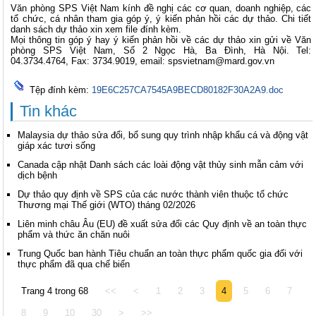
Văn phòng SPS Việt Nam kính đề nghị các cơ quan, doanh nghiệp, các
tổ chức, cá nhân tham gia góp ý, ý kiến phản hồi các dự thảo. Chi tiết
danh sách dự thảo xin xem file đính kèm.
Mọi thông tin góp ý hay ý kiến phản hồi về các dự thảo xin gửi về Văn
phòng SPS Việt Nam, Số 2 Ngọc Hà, Ba Đình, Hà Nội. Tel:
04.3734.4764, Fax: 3734.9019, email:
spsvietnam@mard.gov.vn
Tệp đính kèm:
19E6C257CA7545A9BECD80182F30A2A9.doc
Tin khác
Malaysia dự thảo sửa đổi, bổ sung quy trình nhập khẩu cá và động vật
giáp xác tươi sống
Canada cập nhật Danh sách các loài động vật thủy sinh mẫn cảm với
dịch bệnh
Dự thảo quy định về SPS của các nước thành viên thuộc tổ chức
Thương mại Thế giới (WTO) tháng 02/2026
Liên minh châu Âu (EU) đề xuất sửa đổi các Quy định về an toàn thực
phẩm và thức ăn chăn nuôi
Trung Quốc ban hành Tiêu chuẩn an toàn thực phẩm quốc gia đối với
thực phẩm đã qua chế biến
Trang 4 trong 68
<<
<
1
2
3
4
5
6
7
8
9
10
30
>
>>