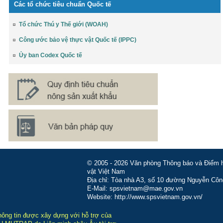
Các tổ chức tiêu chuẩn Quốc tế
Tổ chức Thú y Thế giới (WOAH)
Công ước bảo vệ thực vật Quốc tế (IPPC)
Ủy ban Codex Quốc tế
© 2005 - 2026 Văn phòng Thông báo và Điểm hỏ
vật Việt Nam
Địa chỉ: Tòa nhà A3, số 10 đường Nguyễn Côn
E-Mail: spsvietnam@mae.gov.vn
Website: http://www.spsvietnam.gov.vn/
hông tin được xây dựng với hỗ trợ của