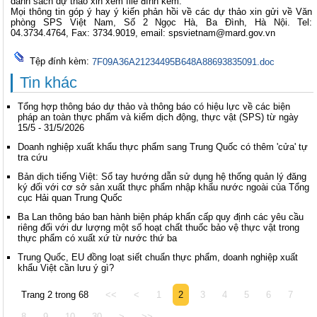
danh sách dự thảo xin xem file đính kèm.
Mọi thông tin góp ý hay ý kiến phản hồi về các dự thảo xin gửi về Văn
phòng SPS Việt Nam, Số 2 Ngọc Hà, Ba Đình, Hà Nội. Tel:
04.3734.4764, Fax: 3734.9019, email:
spsvietnam@mard.gov.vn
Tệp đính kèm:
7F09A36A21234495B648A88693835091.doc
Tin khác
Tổng hợp thông báo dự thảo và thông báo có hiệu lực về các biện
pháp an toàn thực phẩm và kiểm dịch động, thực vật (SPS) từ ngày
15/5 - 31/5/2026
Doanh nghiệp xuất khẩu thực phẩm sang Trung Quốc có thêm 'cửa' tự
tra cứu
Bản dịch tiếng Việt: Sổ tay hướng dẫn sử dụng hệ thống quản lý đăng
ký đối với cơ sở sản xuất thực phẩm nhập khẩu nước ngoài của Tổng
cục Hải quan Trung Quốc
Ba Lan thông báo ban hành biện pháp khẩn cấp quy định các yêu cầu
riêng đối với dư lượng một số hoạt chất thuốc bảo vệ thực vật trong
thực phẩm có xuất xứ từ nước thứ ba
Trung Quốc, EU đồng loạt siết chuẩn thực phẩm, doanh nghiệp xuất
khẩu Việt cần lưu ý gì?
Trang 2 trong 68
<<
<
1
2
3
4
5
6
7
8
9
10
30
>
>>