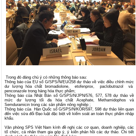
Trong đó đáng chú ý có những thông báo sau:
Thông báo của EU số G/SPS/N/EU/258 dự thảo về việc điều chỉnh mức
dư lượng hóa chất bromadiolone, etofenprox, paclobutrazol và
penconazole trong hàng hóa thực phẩm;
Thông báo của Nhật Bản số G/SPS/N/JPN/576, 577, 578 dự thảo về
mức dư lượng tối đa hóa chất Acephate, Methamidophos và
Semduramicin trong các sản phẩm nông nghiệp ;
Thông báo của Hàn Quốc số G/SPS/N/KOR/597, 598 dự thảo liên quan
đến việc sửa đổi Đạo luật đặc biệt về kiểm soát an toàn thực phẩm nhập
khẩu.
Văn phòng SPS Việt Nam kính đề nghị các cơ quan, doanh nghiệp, các
tổ chức, cá nhân tham gia góp ý, ý kiến phản hồi các dự thảo. Chi tiết