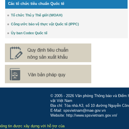
Các tổ chức tiêu chuẩn Quốc tế
Tổ chức Thú y Thế giới (WOAH)
Công ước bảo vệ thực vật Quốc tế (IPPC)
Ủy ban Codex Quốc tế
© 2005 - 2026 Văn phòng Thông báo và Điểm hỏ
vật Việt Nam
Địa chỉ: Tòa nhà A3, số 10 đường Nguyễn Côn
E-Mail: spsvietnam@mae.gov.vn
Website: http://www.spsvietnam.gov.vn/
hông tin được xây dựng với hỗ trợ của