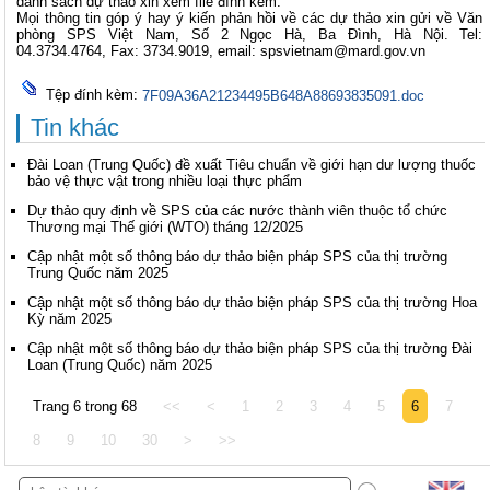
danh sách dự thảo xin xem file đính kèm.
Mọi thông tin góp ý hay ý kiến phản hồi về các dự thảo xin gửi về Văn
phòng SPS Việt Nam, Số 2 Ngọc Hà, Ba Đình, Hà Nội. Tel:
04.3734.4764, Fax: 3734.9019, email:
spsvietnam@mard.gov.vn
Tệp đính kèm:
7F09A36A21234495B648A88693835091.doc
Tin khác
Đài Loan (Trung Quốc) đề xuất Tiêu chuẩn về giới hạn dư lượng thuốc
bảo vệ thực vật trong nhiều loại thực phẩm
Dự thảo quy định về SPS của các nước thành viên thuộc tổ chức
Thương mại Thế giới (WTO) tháng 12/2025
Cập nhật một số thông báo dự thảo biện pháp SPS của thị trường
Trung Quốc năm 2025
Cập nhật một số thông báo dự thảo biện pháp SPS của thị trường Hoa
Kỳ năm 2025
Cập nhật một số thông báo dự thảo biện pháp SPS của thị trường Đài
Loan (Trung Quốc) năm 2025
Trang 6 trong 68
<<
<
1
2
3
4
5
6
7
8
9
10
30
>
>>