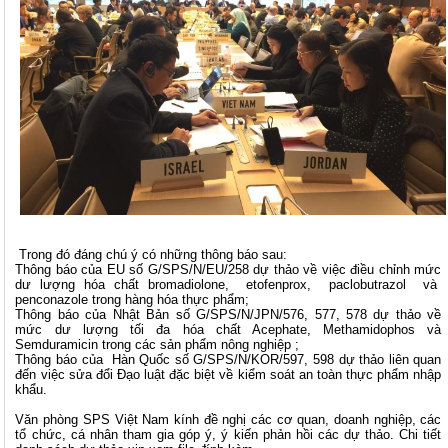
Trong đó đáng chú ý có những thông báo sau:
Thông báo của EU số G/SPS/N/EU/258 dự thảo về việc điều chỉnh mức
dư lượng hóa chất bromadiolone, etofenprox, paclobutrazol và
penconazole trong hàng hóa thực phẩm;
Thông báo của Nhật Bản số G/SPS/N/JPN/576, 577, 578 dự thảo về
mức dư lượng tối đa hóa chất Acephate, Methamidophos và
Semduramicin trong các sản phẩm nông nghiệp ;
Thông báo của Hàn Quốc số G/SPS/N/KOR/597, 598 dự thảo liên quan
đến việc sửa đổi Đạo luật đặc biệt về kiểm soát an toàn thực phẩm nhập
khẩu.
Văn phòng SPS Việt Nam kính đề nghị các cơ quan, doanh nghiệp, các
tổ chức, cá nhân tham gia góp ý, ý kiến phản hồi các dự thảo. Chi tiết