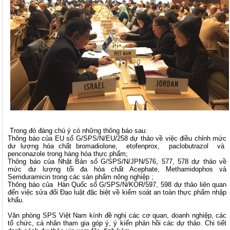
Trong đó đáng chú ý có những thông báo sau:
Thông báo của EU số G/SPS/N/EU/258 dự thảo về việc điều chỉnh mức
dư lượng hóa chất bromadiolone, etofenprox, paclobutrazol và
penconazole trong hàng hóa thực phẩm;
Thông báo của Nhật Bản số G/SPS/N/JPN/576, 577, 578 dự thảo về
mức dư lượng tối đa hóa chất Acephate, Methamidophos và
Semduramicin trong các sản phẩm nông nghiệp ;
Thông báo của Hàn Quốc số G/SPS/N/KOR/597, 598 dự thảo liên quan
đến việc sửa đổi Đạo luật đặc biệt về kiểm soát an toàn thực phẩm nhập
khẩu.
Văn phòng SPS Việt Nam kính đề nghị các cơ quan, doanh nghiệp, các
tổ chức, cá nhân tham gia góp ý, ý kiến phản hồi các dự thảo. Chi tiết