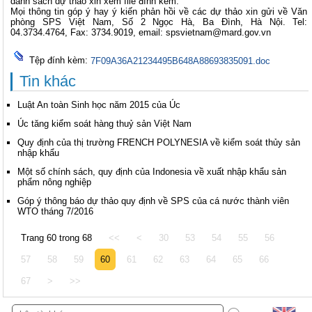
danh sách dự thảo xin xem file đính kèm.
Mọi thông tin góp ý hay ý kiến phản hồi về các dự thảo xin gửi về Văn
phòng SPS Việt Nam, Số 2 Ngọc Hà, Ba Đình, Hà Nội. Tel:
04.3734.4764, Fax: 3734.9019, email:
spsvietnam@mard.gov.vn
Tệp đính kèm:
7F09A36A21234495B648A88693835091.doc
Tin khác
Luật An toàn Sinh học năm 2015 của Úc
Úc tăng kiểm soát hàng thuỷ sản Việt Nam
Quy định của thị trường FRENCH POLYNESIA về kiểm soát thủy sản
nhập khẩu
Một số chính sách, quy định của Indonesia về xuất nhập khẩu sản
phẩm nông nghiệp
Góp ý thông báo dự thảo quy định về SPS của cá nước thành viên
WTO tháng 7/2016
Trang 60 trong 68
<<
<
30
53
54
55
56
57
58
59
60
61
62
63
64
65
66
67
>
>>