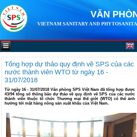
VĂN PHÒN
VIETNAM SANITARY AND PHYTOSANITA
Tổng hợp dự thảo quy định về SPS của các
nước thành viên WTO từ ngày 16 -
31/07/2018
Từ ngày 16 - 31/07/2018 Văn phòng SPS Việt Nam đã tổng hợp được
43/94 tổng số thông báo dự thảo về quy định về SPS của các nước
thành viên thuộc tổ chức Thương mại thế giới (WTO) có thể ảnh
hưởng tới mặt hàng nông sản xuất khẩu của Việt Nam.