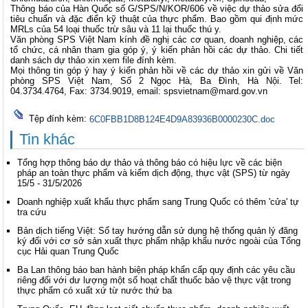
Thông báo của Hàn Quốc số G/SPS/N/KOR/606 về việc dự thảo sửa đổi
tiêu chuẩn và đặc điển kỹ thuật của thực phẩm. Bao gồm qui định mức
MRLs của 54 loại thuốc trừ sâu và 11 lại thuốc thú y.
Văn phòng SPS Việt Nam kính đề nghị các cơ quan, doanh nghiệp, các
tổ chức, cá nhân tham gia góp ý, ý kiến phản hồi các dự thảo. Chi tiết
danh sách dự thảo xin xem file đính kèm.
Mọi thông tin góp ý hay ý kiến phản hồi về các dự thảo xin gửi về Văn
phòng SPS Việt Nam, Số 2 Ngọc Hà, Ba Đình, Hà Nội. Tel:
04.3734.4764, Fax: 3734.9019, email:
spsvietnam@mard.gov.vn
Tệp đính kèm:
6C0FBB1D8B124E4D9A83936B0000230C.doc
Tin khác
Tổng hợp thông báo dự thảo và thông báo có hiệu lực về các biện
pháp an toàn thực phẩm và kiểm dịch động, thực vật (SPS) từ ngày
15/5 - 31/5/2026
Doanh nghiệp xuất khẩu thực phẩm sang Trung Quốc có thêm 'cửa' tự
tra cứu
Bản dịch tiếng Việt: Sổ tay hướng dẫn sử dụng hệ thống quản lý đăng
ký đối với cơ sở sản xuất thực phẩm nhập khẩu nước ngoài của Tổng
cục Hải quan Trung Quốc
Ba Lan thông báo ban hành biện pháp khẩn cấp quy định các yêu cầu
riêng đối với dư lượng một số hoạt chất thuốc bảo vệ thực vật trong
thực phẩm có xuất xứ từ nước thứ ba