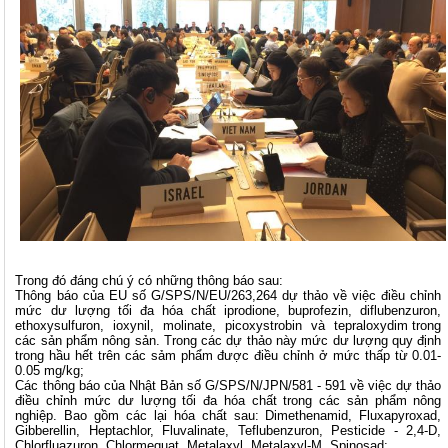
Trong đó đáng chú ý có những thông báo sau:
Thông báo của EU số G/SPS/N/EU/263,264 dự thảo về việc điều chỉnh
mức dư lượng tối đa hóa chất iprodione, buprofezin, diflubenzuron,
ethoxysulfuron, ioxynil, molinate, picoxystrobin và tepraloxydim trong
các sản phẩm nông sản. Trong các dự thảo này mức dư lượng quy định
trong hầu hết trên các sảm phẩm được điều chỉnh ở mức thấp từ 0.01-
0.05 mg/kg;
Các thông báo của Nhật Bản số G/SPS/N/JPN/581 - 591 về việc dự thảo
điều chỉnh mức dư lượng tối đa hóa chất trong các sản phẩm nông
nghiệp. Bao gồm các lại hóa chất sau: Dimethenamid, Fluxapyroxad,
Gibberellin, Heptachlor, Fluvalinate, Teflubenzuron, Pesticide - 2,4-D,
Chlorfluazuron, Chlormequat, Metalaxyl, Metalaxyl-M, Spinosad;