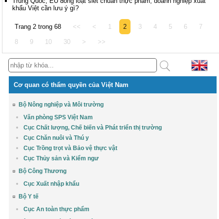
Trung Quốc, EU đồng loạt siết chuẩn thực phẩm, doanh nghiệp xuất
khẩu Việt cần lưu ý gì?
Trang 2 trong 68
<<
<
1
2
3
4
5
6
7
8
9
10
30
>
>>
Cơ quan có thẩm quyền của Việt Nam
Bộ Nông nghiệp và Môi trường
Văn phòng SPS Việt Nam
Cục Chất lượng, Chế biến và Phát triển thị trường
Cục Chăn nuôi và Thú y
Cục Trồng trọt và Bảo vệ thực vật
Cục Thủy sản và Kiểm ngư
Bộ Công Thương
Cục Xuất nhập khẩu
Bộ Y tế
Cục An toàn thực phẩm