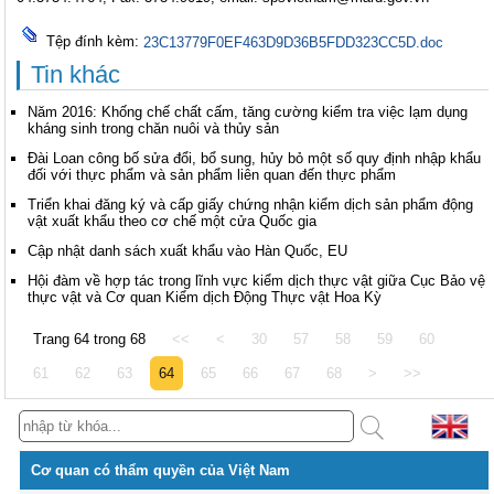
Tệp đính kèm:
23C13779F0EF463D9D36B5FDD323CC5D.doc
Tin khác
Năm 2016: Khống chế chất cấm, tăng cường kiểm tra việc lạm dụng
kháng sinh trong chăn nuôi và thủy sản
Đài Loan công bố sửa đổi, bổ sung, hủy bỏ một số quy định nhập khẩu
đối với thực phẩm và sản phẩm liên quan đến thực phẩm
Triển khai đăng ký và cấp giấy chứng nhận kiểm dịch sản phẩm động
vật xuất khẩu theo cơ chế một cửa Quốc gia
Cập nhật danh sách xuất khẩu vào Hàn Quốc, EU
Hội đàm về hợp tác trong lĩnh vực kiểm dịch thực vật giữa Cục Bảo vệ
thực vật và Cơ quan Kiểm dịch Động Thực vật Hoa Kỳ
Trang 64 trong 68
<<
<
30
57
58
59
60
61
62
63
64
65
66
67
68
>
>>
Cơ quan có thẩm quyền của Việt Nam