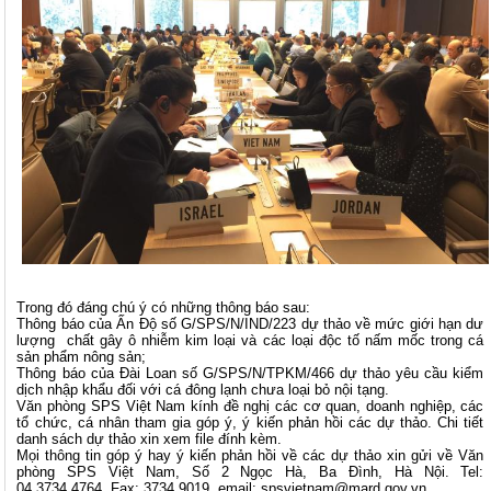
Trong đó đáng chú ý có những thông báo sau:
Thông báo của Ấn Độ số G/SPS/N/IND/223 dự thảo về mức giới hạn dư
lượng chất gây ô nhiễm kim loại và các loại độc tố nấm mốc trong cá
sản phẩm nông sản;
Thông báo của Đài Loan số G/SPS/N/TPKM/466 dự thảo yêu cầu kiểm
dịch nhập khẩu đối với cá đông lạnh chưa loại bỏ nội tạng.
Văn phòng SPS Việt Nam kính đề nghị các cơ quan, doanh nghiệp, các
tổ chức, cá nhân tham gia góp ý, ý kiến phản hồi các dự thảo. Chi tiết
danh sách dự thảo xin xem file đính kèm.
Mọi thông tin góp ý hay ý kiến phản hồi về các dự thảo xin gửi về Văn
phòng SPS Việt Nam, Số 2 Ngọc Hà, Ba Đình, Hà Nội. Tel:
04.3734.4764, Fax: 3734.9019, email:
spsvietnam@mard.gov.vn