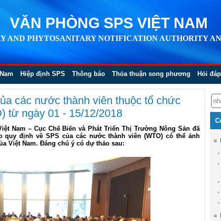
VĂN PHÒNG SPS VIỆT NAM
Y AND PHYTOSANITARY NOTIFICATION AUTHORITY AN
 Nam
Hiệp định SPS
Thông báo
Thỏa thuận song phương
Hỏi đáp
ủa các nước thành viên thuộc tổ chức
 từ ngày 01 - 15/12/2018
C
Việt Nam – Cục Chế Biến và Phát Triển Thị Trường Nông Sản đã
o quy định về SPS của các nước thành viên (WTO) có thể ảnh
ủa Việt Nam. Đáng chú ý có dự thảo sau: