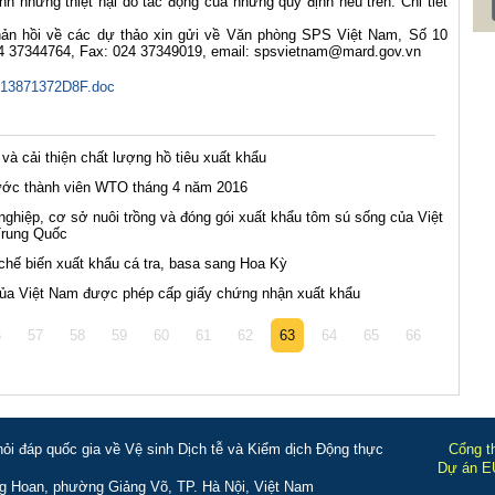
nh những thiệt hại do tác động của những quy định nêu trên. Chi tiết
ồi về các dự thảo xin gửi về Văn phòng SPS Việt Nam, Số 10
24 37344764, Fax: 024 37349019, email: spsvietnam@mard.gov.vn
13871372D8F.doc
à cải thiện chất lượng hồ tiêu xuất khẩu
ước thành viên WTO tháng 4 năm 2016
hiệp, cơ sở nuôi trồng và đóng gói xuất khẩu tôm sú sống của Việt
Trung Quốc
ế biến xuất khẩu cá tra, basa sang Hoa Kỳ
của Việt Nam được phép cấp giấy chứng nhận xuất khẩu
6
57
58
59
60
61
62
63
64
65
66
i đáp quốc gia về Vệ sinh Dịch tễ và Kiểm dịch Động thực
Cổng t
Dự án EU
g Hoan, phường Giảng Võ, TP. Hà Nội, Việt Nam