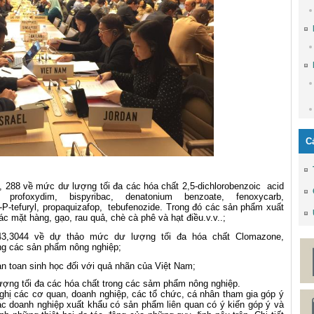
C
 288 về mức dư lượng tối đa các hóa chất 2,5-dichlorobenzoic acid
z, profoxydim, bispyribac, denatonium benzoate, fenoxycarb,
op-P-tefuryl, propaquizafop, tebufenozide. Trong đó các sản phẩm xuất
 mặt hàng, gạo, rau quả, chè cà phê và hạt điều.v.v..;
3,3044 về dự thảo mức dư lượng tối đa hóa chất Clomazone,
ong các sản phẩm nông nghiệp;
n toan sinh học đối với quả nhãn của Việt Nam;
ợng tối đa các hóa chất trong các sảm phẩm nông nghiệp.
c cơ quan, doanh nghiệp, các tổ chức, cá nhân tham gia góp ý
ác doanh nghiệp xuất khẩu có sản phẩm liên quan có ý kiến góp ý và