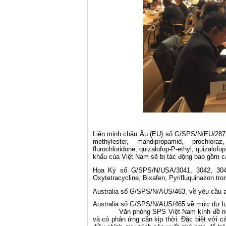
Liên minh châu Âu (EU) số G/SPS/N/EU/287,
methylester, mandipropamid, prochlora
flurochloridone, quizalofop-P-ethyl, quizalof
khẩu của Việt Nam sẽ bị tác động bao gồm các
Hoa Kỳ số G/SPS/N/USA/3041, 3042, 304
Oxytetracycline, Bixafen, Pyrifluquinazon tr
Australia số G/SPS/N/AUS/463, về yêu cầu a
Australia số G/SPS/N/AUS/465 về mức dư lư
Văn phòng SPS Việt Nam kính đề nghị cá
và có phản ứng cần kịp thời. Đặc biệt với c