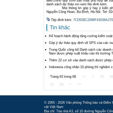
điều chỉnh quy trình sản xuất phù hợp để trá
danh sách dự thảo xin xem file đính kèm.
Mọi thông tin góp ý hay ý kiến phản h
Nguyễn Công Hoan, Ba Đình, Hà Nội. Tel: 0
Tệp đính kèm:
7CD55BC2088F43038A270
Tin khác
Kế hoạch hành động tăng cường kiểm soát v
Góp ý dự thảo quy định về SPS của các n
Trung Quốc công bố Danh sách các doanh ng
Nam được phép xuất khẩu vào thị trường 
Thêm 22 cơ sở vào danh sách được phép ch
Indonesia công nhận 10 phòng thí nghiệm 
Trang 63 trong 68
<<
<
30
5
67
68
>
>>
© 2005 - 2026 Văn phòng Thông báo và Điểm hỏ
vật Việt Nam
Địa chỉ: Tòa nhà A3, số 10 đường Nguyễn Côn