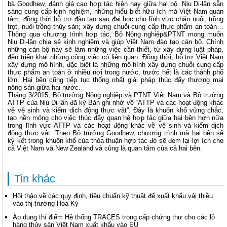
bà Goodhew, đánh giá cao hợp tác hiện nay giữa hai bộ. Niu Di-lân sẵn
sàng cung cấp kinh nghiệm, những hiểu biết hữu ích mà Việt Nam quan
tâm; đồng thời hỗ trợ đào tạo sau đại học cho lĩnh vực chăn nuôi, trồng
trọt, nuôi trồng thủy sản; xây dựng chuỗi cung cấp thực phẩm an toàn…
Thông qua chương trình hợp tác, Bộ Nông nghiệp&PTNT mong muốn
Niu Di-lân chia sẻ kinh nghiệm và giúp Việt Nam đào tạo cán bộ. Chính
những cán bộ này sẽ làm những việc cần thiết, từ xây dựng luật pháp,
đến triển khai những công việc có liên quan. Đồng thời, hỗ trợ Việt Nam
xây dựng mô hình, đặc biệt là những mô hình xây dựng chuỗi cung cấp
thực phẩm an toàn ở nhiều nơi trong nước, trước hết là các thành phố
lớn. Hai bên cũng tiếp tục thống nhất giải pháp thúc đẩy thương mại
nông sản giữa hai nước.
Tháng 3/2015, Bộ trưởng Nông nghiệp và PTNT Việt Nam và Bộ trưởng
ATTP của Niu Di-lân đã ký Bản ghi nhớ về “ATTP và các hoạt động khác
về vệ sinh và kiểm dịch động thực vật”. Đây là khuôn khổ vững chắc,
tạo nền móng cho việc thúc đẩy quan hệ hợp tác giữa hai bên hơn nữa
trong lĩnh vực ATTP và các hoạt động khác về vệ sinh và kiểm dịch
động thực vật. Theo Bộ trưởng Goodhew, chương trình mà hai bên sẽ
ký kết trong khuôn khổ của thỏa thuận hợp tác đó sẽ đem lại lợi ích cho
cả Việt Nam và New Zealand và cũng là quan tâm của cả hai bên.
Tin khác
Hội thảo về các quy định, tiêu chuẩn kỹ thuật để xuất khẩu vải thiều
vào thị trường Hoa Kỳ
Áp dụng thí điểm Hệ thống TRACES trong cấp chứng thư cho các lô
hàng thủy sản Việt Nam xuất khẩu vào EU