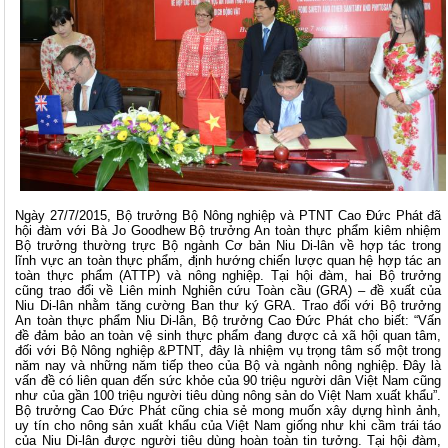
Ngày 27/7/2015, Bộ trưởng Bộ Nông nghiệp và PTNT Cao Đức Phát đã
hội đàm với Bà Jo Goodhew Bộ trưởng An toàn thực phẩm kiêm nhiệm
Bộ trưởng thường trực Bộ ngành Cơ bản Niu Di-lân về hợp tác trong
lĩnh vực an toàn thực phẩm, định hướng chiến lược quan hệ hợp tác an
toàn thực phẩm (ATTP) và nông nghiệp. Tại hội đàm, hai Bộ trưởng
cũng trao đổi về Liên minh Nghiên cứu Toàn cầu (GRA) – đề xuất của
Niu Di-lân nhằm tăng cường Ban thư ký GRA. Trao đổi với Bộ trưởng
An toàn thực phẩm Niu Di-lân, Bộ trưởng Cao Đức Phát cho biết: “Vấn
đề đảm bảo an toàn vệ sinh thực phẩm đang được cả xã hội quan tâm,
đối với Bộ Nông nghiệp &PTNT, đây là nhiệm vụ trọng tâm số một trong
năm nay và những năm tiếp theo của Bộ và ngành nông nghiệp. Đây là
vấn đề có liên quan đến sức khỏe của 90 triệu người dân Việt Nam cũng
như của gần 100 triệu người tiêu dùng nông sản do Việt Nam xuất khẩu”.
Bộ trưởng Cao Đức Phát cũng chia sẻ mong muốn xây dựng hình ảnh,
uy tín cho nông sản xuất khẩu của Việt Nam giống như khi cầm trái táo
của Niu Di-lân được người tiêu dùng hoàn toàn tin tưởng. Tại hội đàm,