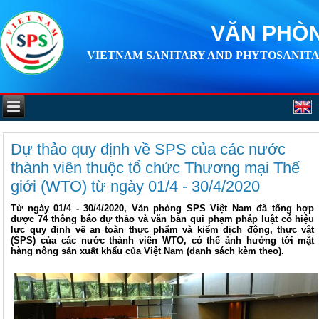
VĂN PHÒN
VIETNAM SANITARY AND PHYTOSANITA
Dự thảo quy định về SPS của các nước
thành viên thuộc tổ chức Thương mại Thế
giới (WTO) từ ngày 01/4 - 30/4/2020
Từ ngày 01/4 - 30/4/2020, Văn phòng SPS Việt Nam đã tổng hợp
được 74 thông báo dự thảo và văn bản qui phạm pháp luật có hiệu
lực quy định về an toàn thực phẩm và kiểm dịch động, thực vật
(SPS) của các nước thành viên WTO, có thể ảnh hưởng tới mặt
hàng nông sản xuất khẩu của Việt Nam (danh sách kèm theo).