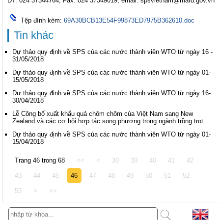
ĐT: 024 37344764, Fax: 024 37349019, email: spsvietnam@mard.gov.vn
Tệp đính kèm:
69A30BCB13E54F99873ED7975B362610.doc
Tin khác
Dự thảo quy định về SPS của các nước thành viên WTO từ ngày 16 -
31/05/2018
Dự thảo quy định về SPS của các nước thành viên WTO từ ngày 01-
15/05/2018
Dự thảo quy định về SPS của các nước thành viên WTO từ ngày 16-
30/04/2018
Lễ Công bố xuất khẩu quả chôm chôm của Việt Nam sang New
Zealand và các cơ hội hợp tác song phương trong ngành trồng trọt
Dự thảo quy định về SPS của các nước thành viên WTO từ ngày 01-
15/04/2018
Trang 46 trong 68
<<
<
30
39
40
41
42
43
44
45
46
47
48
49
50
51
52
53
>
>>