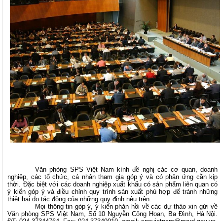
Văn phòng SPS Việt Nam kính đề nghị các cơ quan, doanh
nghiệp, các tổ chức, cá nhân tham gia góp ý và có phản ứng cần kịp
thời. Đặc biệt với các doanh nghiệp xuất khẩu có sản phẩm liên quan có
ý kiến góp ý và điều chỉnh quy trình sản xuất phù hợp để tránh những
thiệt hại do tác động của những quy định nêu trên.
Mọi thông tin góp ý, ý kiến phản hồi về các dự thảo xin gửi về
Văn phòng SPS Việt Nam, Số 10 Nguyễn Công Hoan, Ba Đình, Hà Nội.