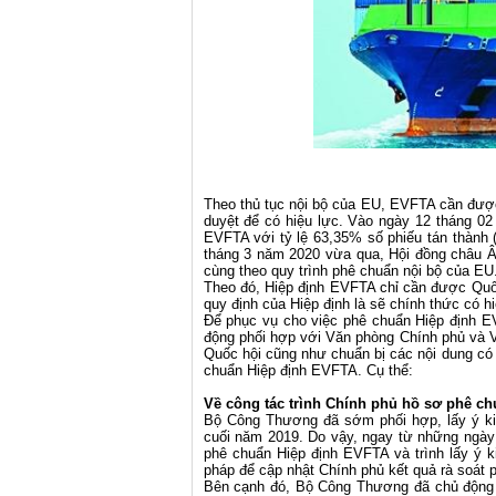
Theo thủ tục nội bộ của EU, EVFTA cần đượ
duyệt để có hiệu lực. Vào ngày 12 tháng 02
EVFTA với tỷ lệ 63,35% số phiếu tán thành (
tháng 3 năm 2020 vừa qua, Hội đồng châu Âu
cùng theo quy trình phê chuẩn nội bộ của EU
Theo đó, Hiệp định EVFTA chỉ cần được Quốc
quy định của Hiệp định là sẽ chính thức có h
Để phục vụ cho việc phê chuẩn Hiệp định E
động phối hợp với Văn phòng Chính phủ và V
Quốc hội cũng như chuẩn bị các nội dung có 
chuẩn Hiệp định EVFTA. Cụ thể:
Về công tác trình Chính phủ hồ sơ phê c
Bộ Công Thương đã sớm phối hợp, lấy ý ki
cuối năm 2019. Do vậy, ngay từ những ngà
phê chuẩn Hiệp định EVFTA và trình lấy ý 
pháp để cập nhật Chính phủ kết quả rà soát p
Bên cạnh đó, Bộ Công Thương đã chủ động t