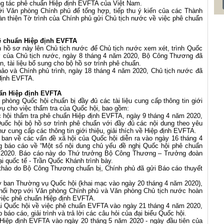
công tác phê chuẩn Hiệp định EVFTA của Việt Nam.
 Văn phòng Chính phủ để tổng hợp, tiếp thu ý kiến của các Thành
oàn thiện Tờ trình của Chính phủ gửi Chủ tịch nước về việc phê chuẩn
hê chuẩn Hiệp định EVFTA
h hồ sơ này lên Chủ tịch nước để Chủ tịch nước xem xét, trình Quốc
sơ của Chủ tịch nước, ngày 8 tháng 4 năm 2020, Bộ Công Thương đã
, tài liệu bổ sung cho bộ hồ sơ trình phê chuẩn.
o và Chính phủ trình, ngày 18 tháng 4 năm 2020, Chủ tịch nước đã
 định EVFTA.
uẩn Hiệp định EVFTA
hòng Quốc hội chuẩn bị đầy đủ các tài liệu cung cấp thông tin giới
vụ cho việc thẩm tra của Quốc hội, bao gồm:
c hội thẩm tra phê chuẩn Hiệp định EVFTA, ngày 9 tháng 4 năm 2020,
ốc hội bộ hồ sơ trình phê chuẩn với đầy đủ các nội dung theo yêu
 cung cấp các thông tin giới thiệu, giải thích về Hiệp định EVFTA.
 ban về các vấn đề xã hội của Quốc hội diễn ra vào ngày 16 tháng 4
 báo cáo về “Một số nội dung chủ yếu đề nghị Quốc hội phê chuẩn
m 2020. Báo cáo này do Thứ trưởng Bộ Công Thương – Trưởng đoàn
 quốc tế - Trần Quốc Khánh trình bày.
 thảo do Bộ Công Thương chuẩn bị, Chính phủ đã gửi Báo cáo thuyết
Ủy ban Thường vụ Quốc hội (khai mạc vào ngày 20 tháng 4 năm 2020),
hối hợp với Văn phòng Chính phủ và Văn phòng Chủ tịch nước hoàn
 việc phê chuẩn Hiệp định EVFTA.
oại Quốc hội về việc phê chuẩn EVFTA vào ngày 21 tháng 4 năm 2020,
áo cáo, giải trình và trả lời các câu hỏi của đại biểu Quốc hội.
 Hiệp định EVFTA vào ngày 20 tháng 5 năm 2020 - ngày đầu tiên của