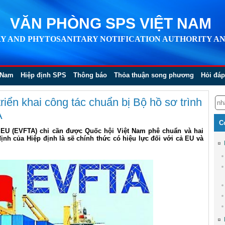
VĂN PHÒNG SPS VIỆT NAM
Y AND PHYTOSANITARY NOTIFICATION AUTHORITY AN
 Nam
Hiệp định SPS
Thông báo
Thỏa thuận song phương
Hỏi đáp
iển khai công tác chuẩn bị Bộ hồ sơ trình
A
C
 EU (EVFTA) chỉ cần được Quốc hội Việt Nam phê chuẩn và hai
ịnh của Hiệp định là sẽ chính thức có hiệu lực đối với cả EU và