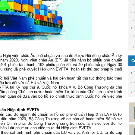
c Nghị viện châu Âu phê chuẩn và sau đó được Hội đồng châu Âu ký
 năm 2020, Nghị viện châu Âu (EP) đã tiến hành bỏ phiếu phê chuẩn
C
401 phiếu tán thành, 192 phiếu phản đối và 40 phiếu trắng). Ngày 30
 cũng đã phê duyệt Hiệp định EVFTA, hoàn tất thủ tục pháp lý cuối
.
 hội Việt Nam phê chuẩn và hai bên hoàn tất thủ tục thông báo theo
iệu lực đối với cả EU và Việt Nam.
VFTA tại Kỳ họp thứ 9, Quốc hội khóa XIV, Bộ Công Thương đã chủ
ăn phòng Chủ tịch nước hoàn thiện Tờ trình của Chủ tịch nước trình
liên quan để đưa vào bộ hồ sơ chính thức trình Quốc hội về việc phê
huẩn Hiệp định EVFTA
ến các Bộ ngành để chuẩn bị hồ sơ phê chuẩn Hiệp định EVFTA từ
y đầu năm 2020, Bộ Công Thương về cơ bản đã hoàn thiện Bộ hồ sơ
kiến Chính phủ. Bộ Công Thương cũng tích cực làm việc với Bộ Tư
háp luật phục vụ cho việc thực thi Hiệp định EVFTA.
heo sát tình hình phê chuẩn của EU và việc Anh rời EU, từ đó cập