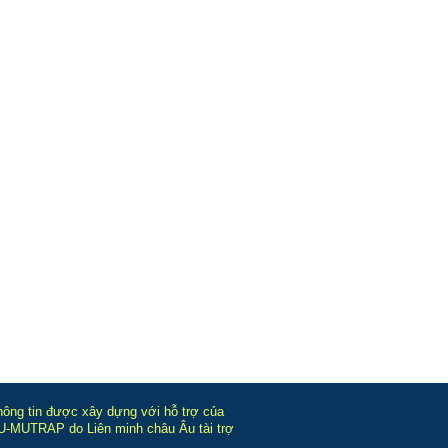
hông tin được xây dựng với hỗ trợ của
-MUTRAP do Liên minh châu Âu tài trợ