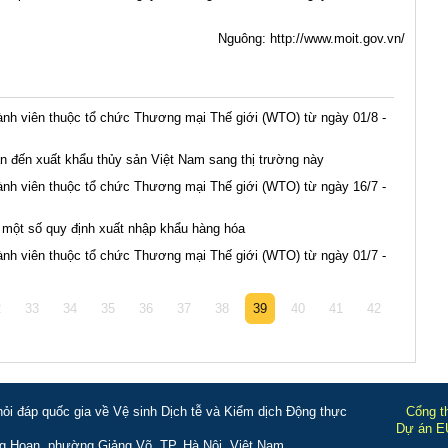
Nguông:
http://www.moit.gov.vn/
nh viên thuộc tổ chức Thương mại Thế giới (WTO) từ ngày 01/8 -
an đến xuất khẩu thủy sản Việt Nam sang thị trường này
nh viên thuộc tổ chức Thương mại Thế giới (WTO) từ ngày 16/7 -
h một số quy định xuất nhập khẩu hàng hóa
nh viên thuộc tổ chức Thương mại Thế giới (WTO) từ ngày 01/7 -
2
33
34
35
36
37
38
39
40
41
42
i đáp quốc gia về Vệ sinh Dịch tễ và Kiểm dịch Động thực
Cổng t
Dự án EU
g Hoan, phường Giảng Võ, TP. Hà Nội, Việt Nam