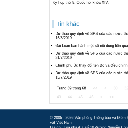
Kỳ họp thứ 9, Quốc hội khóa XIV.
Tin khác
Dự thảo quy định về SPS của các nước thà
15/8/2019
Đài Loan ban hành một số nội dung liên qu
Dự thảo quy định về SPS của các nước thà
31/7/2019
Chính phủ Úc thay đổi tên Bộ và điều chỉn
Dự thảo quy định về SPS của các nước thà
15/7/2019
Trang 39 trong 68
<<
<
30
3
43
44
45
46
>
>>
© 2005 - 2026 Văn phòng Thông báo và Điểm hỏ
vật Việt Nam
Địa chỉ: Tòa nhà A3, số 10 đường Nguyễn Côn