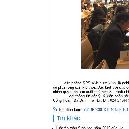
Văn phòng SPS Việt Nam kính đề nghị các
có phản ứng cần kịp thời. Đặc biệt với các 
chỉnh quy trình sản xuất phù hợp để tránh nh
Mọi thông tin góp ý, ý kiến phản hồi về
Công Hoan, Ba Đình, Hà Nội. ĐT: 024 37344
Tệp đính kèm:
734BF4C0ED1840158016
Tin khác
Luật An toàn Sinh học năm 2015 của Úc