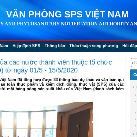
VĂN PHÒNG SPS VIỆT NAM
Y AND PHYTOSANITARY NOTIFICATION AUTHORITY AN
 Nam
Hiệp định SPS
Thông báo
Thỏa thuận song phương
Hỏi đáp
ủa các nước thành viên thuộc tổ chức
 từ ngày 01/5 - 15/5/2020
C
 Việt Nam đã tổng hợp được 33 thông báo dự thảo và văn bản qui
 an toàn thực phẩm và kiểm dịch động, thực vật (SPS) của các
tới mặt hàng nông sản xuất khẩu của Việt Nam (danh sách kèm