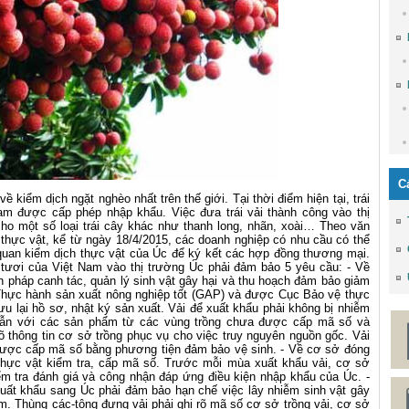
C
 kiểm dịch ngặt nghèo nhất trên thế giới. Tại thời điểm hiện tại, trái
 Nam được cấp phép nhập khẩu. Việc đưa trái vải thành công vào thị
ho một số loại trái cây khác như thanh long, nhãn, xoài… Theo văn
hực vật, kể từ ngày 18/4/2015, các doanh nghiệp có nhu cầu có thể
quan kiểm dịch thực vật của Úc để ký kết các hợp đồng thương mại.
i tươi của Việt Nam vào thị trường Úc phải đảm bảo 5 yêu cầu: - Về
ện pháp canh tác, quản lý sinh vật gây hại và thu hoạch đảm bảo giảm
g Thực hành sản xuất nông nghiệp tốt (GAP) và được Cục Bảo vệ thực
ưu lại hồ sơ, nhật ký sản xuất. Vải để xuất khẩu phải không bị nhiễm
 lẫn với các sản phẩm từ các vùng trồng chưa được cấp mã số và
 thông tin cơ sở trồng phục vụ cho việc truy nguyên nguồn gốc. Vải
ược cấp mã số bằng phương tiện đảm bảo vệ sinh. - Về cơ sở đóng
thực vật kiểm tra, cấp mã số. Trước mỗi mùa xuất khẩu vải, cơ sở
m tra đánh giá và công nhận đáp ứng điều kiện nhập khẩu của Úc. -
xuất khẩu sang Úc phải đảm bảo hạn chế việc lây nhiễm sinh vật gây
m. Thùng các-tông đựng vải phải ghi rõ mã số cơ sở trồng vải, cơ sở