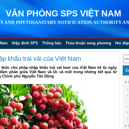
VĂN PHÒNG SPS VIỆT NAM
Y AND PHYTOSANITARY NOTIFICATION AUTHORITY AN
 Nam
Hiệp định SPS
Thông báo
Thỏa thuận song phương
Hỏi đáp
ập khẩu trái vải của Việt Nam
thức cho phép nhập khẩu trái vải tươi của Việt Nam kể từ ngày
C
m đàm phán giữa Việt Nam và Úc và một trong những kết quả từ
g Chính phủ Nguyễn Tấn Dũng