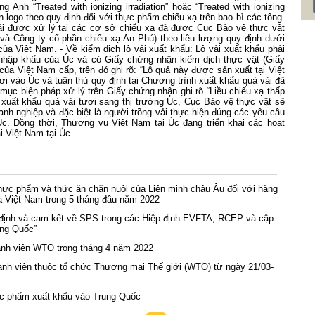
 Anh “Treated with ionizing irradiation” hoặc “Treated with ionizing
 in logo theo quy định đối với thực phẩm chiếu xạ trên bao bì các-tông.
hải được xử lý tại các cơ sở chiếu xạ đã được Cục Bảo vệ thực vật
à Công ty cổ phần chiếu xạ An Phú) theo liều lượng quy định dưới
ủa Việt Nam. - Về kiểm dịch lô vải xuất khẩu: Lô vải xuất khẩu phải
nhập khẩu của Úc và có Giấy chứng nhận kiểm dịch thực vật (Giấy
ủa Việt Nam cấp, trên đó ghi rõ: “Lô quả này được sản xuất tại Việt
i vào Úc và tuân thủ quy định tại Chương trình xuất khẩu quả vải đã
ục biện pháp xử lý trên Giấy chứng nhận ghi rõ “Liều chiếu xạ thấp
c xuất khẩu quả vải tươi sang thị trường Úc, Cục Bảo vệ thực vật sẽ
h nghiệp và đặc biệt là người trồng vải thực hiện đúng các yêu cầu
 Úc. Đồng thời, Thương vụ Việt Nam tại Úc đang triển khai các hoạt
i Việt Nam tại Úc.
hực phẩm và thức ăn chăn nuôi của Liên minh châu Âu đối với hàng
a Việt Nam trong 5 tháng đầu năm 2022
y định và cam kết về SPS trong các Hiệp định EVFTA, RCEP và cập
ung Quốc”
ành viên WTO trong tháng 4 năm 2022
nh viên thuộc tổ chức Thương mại Thế giới (WTO) từ ngày 21/03-
ực phẩm xuất khẩu vào Trung Quốc