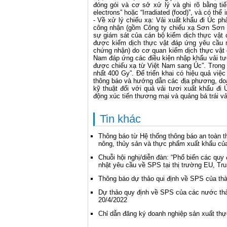
đóng gói và cơ sở xử lý và ghi rõ bằng tiếng
electrons” hoặc “Irradiated (food)”, và có thể
- Về xử lý chiếu xạ: Vải xuất khẩu đi Úc p
công nhận (gồm Công ty chiếu xạ Sơn Sơn v
sự giám sát của cán bộ kiểm dịch thực vật c
được kiểm dịch thực vật đáp ứng yêu cầu 
chứng nhận) do cơ quan kiểm dịch thực vật c
Nam đáp ứng các điều kiện nhập khẩu vải tươ
được chiếu xạ từ Việt Nam sang Úc”. Trong m
nhất 400 Gy”. Để triển khai có hiệu quả việ
thông báo và hướng dẫn các địa phương, doan
kỹ thuật đối với quả vải tươi xuất khẩu đi
động xúc tiến thương mại và quảng bá trái vả
Tin khác
Thông báo từ Hệ thống thông báo an toàn t
nông, thủy sản và thực phẩm xuất khẩu củ
Chuỗi hội nghị/diễn đàn: “Phổ biến các qu
nhật yêu cầu về SPS tại thị trường EU, Tr
Thông báo dự thảo qui định về SPS của th
Dự thảo quy định về SPS của các nước thà
20/4/2022
Chỉ dẫn đăng ký doanh nghiệp sản xuất th