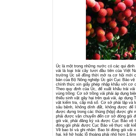
Úc là một trong những nước có các qui định về
vải là loại trái cây tươi đầu tiên của Việt
trường Úc sẽ đồng thời mở ra cơ hội mới c
bản của Bộ Nông nghiệp Úc gửi Cục Bảo vệ t
chính thức xin giấy phép nhập khẩu với cơ 
Theo quy định của Úc, để xuất khẩu trái vả
vùng trồng: Cơ sở trồng vải phải áp dụng bi
thiểu sinh vật gây hại trên quả vải, áp dụn
vật kiểm tra, cấp mã số. Cơ sở phải lập và l
sâu bệnh, không dính đất, không được để
được đựng trong các thùng (hộp) được ghi rõ
phải được vận chuyển đến cơ sở đóng gói đ
gói vải, phải đăng ký và được Cục Bảo vệ 
đóng gói phải được Cục Bảo vệ thực vật kiể
Về bao bì và ghi nhãn: Bao bì đóng gói vải 
hại, kẽ hở hoặc lỗ thoáng phải nhỏ hơn 1,6m