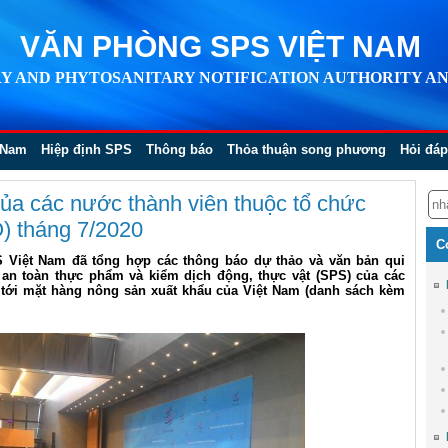
VĂN PHÒNG SPS VIỆT NAM
Y AND PHYTOSANITARY NOTIFICATION AUTHORITY AN
 Nam
Hiệp định SPS
Thông báo
Thỏa thuận song phương
Hỏi đáp
ủa các nước thành viên thuộc tổ chức
) tháng 7/2020
C
S Việt Nam đã tổng hợp các thông báo dự thảo và văn bản qui
 an toàn thực phẩm và kiểm dịch động, thực vật (SPS) của các
tới mặt hàng nông sản xuất khẩu của Việt Nam (danh sách kèm