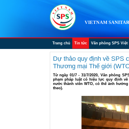
VIETNAM SANITAR
Trang chủ
Tin tức
Văn phòng SPS Việt
Dự thảo quy định về SPS c
Thương mại Thế giới (WTO
Từ ngày 01/7 - 31/7/2020, Văn phòng SP
phạm pháp luật có hiệu lực quy định về
nước thành viên WTO, có thể ảnh hưởng 
theo).