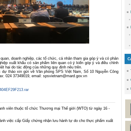
n, doanh nghiệp, các tổ chức, cá nhân tham gia góp ý và có phản
C
hiệp xuất khẩu có sản phẩm liên quan có ý kiến góp ý và điều chỉnh
iệt hại do tác động của những quy định nêu trên.
 dự thảo xin gửi về Văn phòng SPS Việt Nam, Số 10 Nguyễn Công
Fax: 024 37349019, email: spsvietnam@mard.gov.vn
04EF29F213.rar
nh viên thuộc tổ chức Thương mại Thế giới (WTO) từ ngày 16 -
ành việc cấp Giấy chứng nhận lưu hành tự do cho thực phẩm xuất