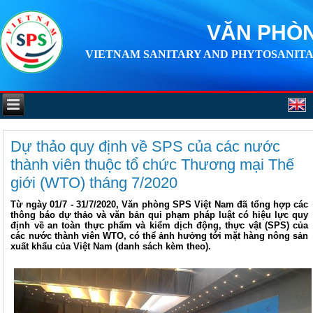
VĂN PHÒN
VIETNAM SANITARY AND PHYTOSANITA
Dự thảo quy định về SPS của các nước
thành viên thuộc tổ chức Thương mại Thế
giới (WTO) tháng 7/2020
Từ ngày 01/7 - 31/7/2020, Văn phòng SPS Việt Nam đã tổng hợp các
thông báo dự thảo và văn bản qui phạm pháp luật có hiệu lực quy
định về an toàn thực phẩm và kiểm dịch động, thực vật (SPS) của
các nước thành viên WTO, có thể ảnh hưởng tới mặt hàng nông sản
xuất khẩu của Việt Nam (danh sách kèm theo).