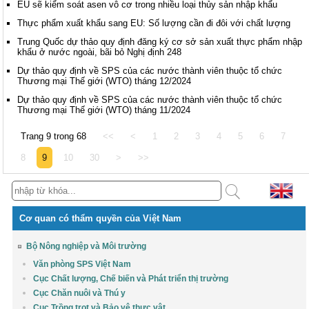
EU sẽ kiểm soát asen vô cơ trong nhiều loại thủy sản nhập khẩu
Thực phẩm xuất khẩu sang EU: Số lượng cần đi đôi với chất lượng
Trung Quốc dự thảo quy định đăng ký cơ sở sản xuất thực phẩm nhập
khẩu ở nước ngoài, bãi bỏ Nghị định 248
Dự thảo quy định về SPS của các nước thành viên thuộc tổ chức
Thương mại Thế giới (WTO) tháng 12/2024
Dự thảo quy định về SPS của các nước thành viên thuộc tổ chức
Thương mại Thế giới (WTO) tháng 11/2024
Trang 9 trong 68
<<
<
1
2
3
4
5
6
7
8
9
10
30
>
>>
Cơ quan có thẩm quyền của Việt Nam
Bộ Nông nghiệp và Môi trường
Văn phòng SPS Việt Nam
Cục Chất lượng, Chế biến và Phát triển thị trường
Cục Chăn nuôi và Thú y
Cục Trồng trọt và Bảo vệ thực vật