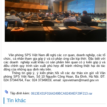
Văn phòng SPS Việt Nam đề nghị các cơ quan, doanh nghiệp, các tổ
chức, cá nhân tham gia góp ý và có phản ứng cần kịp thời. Đặc biệt với
các doanh nghiệp xuất khẩu có sản phẩm liên quan có ý kiến góp ý và
điều chỉnh quy trình sản xuất phù hợp để tránh những thiệt hại do tác
động của những quy định nêu trên.
Thông tin góp ý, ý kiến phản hồi về các dự thảo xin gửi về Văn
phòng SPS Việt Nam, Số 10 Nguyễn Công Hoan, Ba Đình, Hà Nội. ĐT:
024 37344764, Fax: 024 37349019, email: spsvietnam@mard.gov.vn
Tệp đính kèm:
0613E431F0164249BCA82404EF29F213.rar
Tin khác