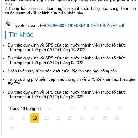
ứng.
2.Thông báo cho các doanh nghiệp xuất khẩu hàng hóa sang Thái Lan
thuộc phạm vi điều chỉnh của biện pháp này
Tệp đính kèm:
E4CA78E5687C49E9B54DFC69FFB9A7E2.pdf
Tin khác
Dự thảo quy định về SPS của các nước thành viên thuộc tổ chức
Thương mại Thế giới (WTO) tháng 10/2022
Dự thảo quy định về SPS của các nước thành viên thuộc tổ chức
Thương mại Thế giới (WTO) tháng 9/2022
Hoàn thiện quy trình sản xuất thúc đẩy thương mại nông sản
Tăng cường phổ biến, cập nhật thông tin về SPS để khai thác hiệu quả
EVFTA
Dự thảo quy định về SPS của các nước thành viên thuộc tổ chức
Thương mại Thế giới (WTO) tháng 8/2022
Trang 19 trong 68
<<
<
12
13
14
15
16
17
18
19
20
21
22
23
24
25
26
30
>
>>