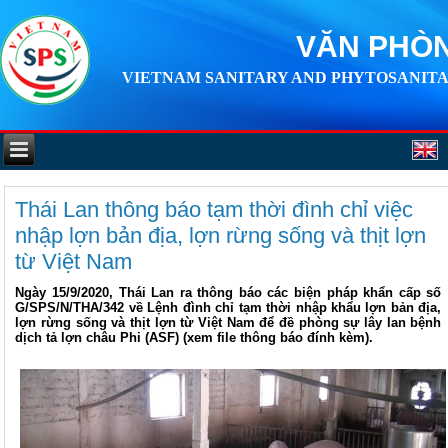
VĂN PHÒN
VIETNAM SANITARY AND PHYTOSANITA
Thái Lan thông báo tạm thời đình chỉ việc
nhập lợn bản địa, lợn rừng sống và thịt lợn
từ Việt Nam
Ngày 15/9/2020, Thái Lan ra thông báo các biện pháp khẩn cấp số
G/SPS/N/THA/342 về Lệnh đình chỉ tạm thời nhập khẩu lợn bản địa,
lợn rừng sống và thịt lợn từ Việt Nam để đề phòng sự lây lan bệnh
dịch tả lợn châu Phi (ASF) (xem file thông báo đính kèm).