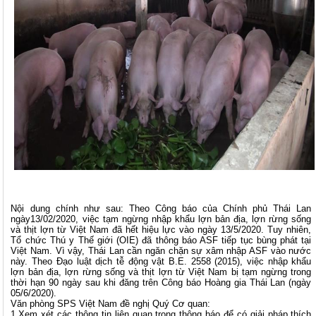
Nội dung chính như sau: Theo Công báo của Chính phủ Thái Lan
ngày13/02/2020, việc tạm ngừng nhập khẩu lợn bản địa, lợn rừng sống
và thịt lợn từ Việt Nam đã hết hiệu lực vào ngày 13/5/2020. Tuy nhiên,
Tổ chức Thú y Thế giới (OIE) đã thông báo ASF tiếp tục bùng phát tại
Việt Nam. Vì vậy, Thái Lan cần ngăn chặn sự xâm nhập ASF vào nước
này. Theo Đạo luật dịch tễ động vật B.E. 2558 (2015), việc nhập khẩu
lợn bản địa, lợn rừng sống và thịt lợn từ Việt Nam bị tạm ngừng trong
thời hạn 90 ngày sau khi đăng trên Công báo Hoàng gia Thái Lan (ngày
05/6/2020).
Văn phòng SPS Việt Nam đề nghị Quý Cơ quan:
1.Xem xét các thông tin liên quan trong thông báo để có giải pháp thích