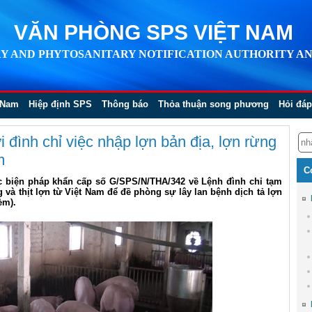
VĂN PHÒNG SPS VIỆT NAM
Y AND PHYTOSANITARY NOTIFICATION AUTHORITY AN
 Nam
Hiệp định SPS
Thông báo
Thỏa thuận song phương
Hỏi đáp
 đình chỉ việc nhập lợn bản địa, lợn rừng
am
C
ác biện pháp khẩn cấp số G/SPS/N/THA/342 về Lệnh đình chỉ tạm
 và thịt lợn từ Việt Nam để đề phòng sự lây lan bệnh dịch tả lợn
èm).