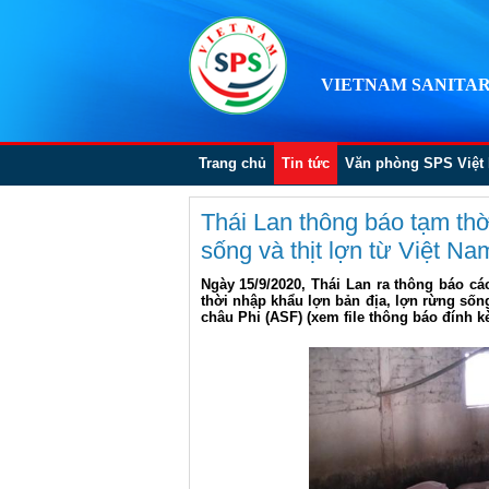
VIETNAM SANITAR
Trang chủ
Tin tức
Văn phòng SPS Việt
Thái Lan thông báo tạm thời
sống và thịt lợn từ Việt N
Ngày 15/9/2020, Thái Lan ra thông báo c
thời nhập khẩu lợn bản địa, lợn rừng sống
châu Phi (ASF) (xem file thông báo đính k