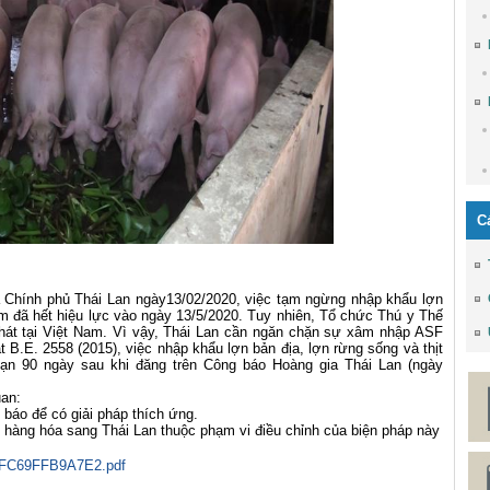
C
 Chính phủ Thái Lan ngày13/02/2020, việc tạm ngừng nhập khẩu lợn
Nam đã hết hiệu lực vào ngày 13/5/2020. Tuy nhiên, Tổ chức Thú y Thế
phát tại Việt Nam. Vì vậy, Thái Lan cần ngăn chặn sự xâm nhập ASF
 B.E. 2558 (2015), việc nhập khẩu lợn bản địa, lợn rừng sống và thịt
hạn 90 ngày sau khi đăng trên Công báo Hoàng gia Thái Lan (ngày
an:
 báo để có giải pháp thích ứng.
 hàng hóa sang Thái Lan thuộc phạm vi điều chỉnh của biện pháp này
FC69FFB9A7E2.pdf