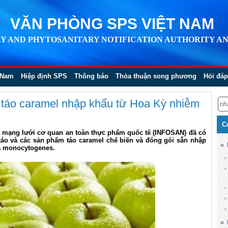
VĂN PHÒNG SPS VIỆT NAM
Y AND PHYTOSANITARY NOTIFICATION AUTHORITY AN
 Nam
Hiệp định SPS
Thông báo
Thỏa thuận song phương
Hỏi đáp
 táo caramel nhập khẩu từ Hoa Kỳ nhiễm
C
, mạng lưới cơ quan an toàn thực phẩm quốc tế (INFOSAN) đã có
 táo và các sản phẩm táo caramel chế biến và đóng gói sẵn nhập
ia monocytogenes.