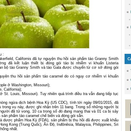
u :
kerfield, Californis đã tự nguyện thu hồi sản phẩm táo Granny Smith
C
ng đã kết luận thiết bị đóng gói táo bị nhiễm vi khuẩn Listeria
àn bộ táo Granny Smith và táo Gala được chuyển từ cơ sở đóng gói
 nguyện thu hồi sản phẩm táo caramel do có nguy cơ nhiễm vi khuẩn
pple ở Washington, Missouri);
 California);
St. Louis, Missouri). Tuy nhiên quá trình điều tra vẫn đang tiếp tục
hòng ngừa dịch bệnh Hoa Kỳ (US CDC), tính tới ngày 09/01/2015, đã
 trong vụ này, được ghi nhận trên 11 bang. Trong số những người bị
 người đã tử vong, 10 ca trong số đó đang mang thai và 01 ca bị sảy
 sản phẩm táo caramel chế biến và đóng gói sẵn.
 và dược phẩm Hoa Kỳ (FDA), sản phẩm bị thu hồi đã được xuất khẩu
ong Kong (Trung Quốc), Ấn Độ, Inđônêsia, Malaysia, Philippines, Sri
thống nhất.