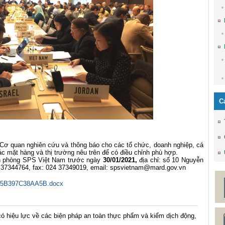
C
uan nghiên cứu và thông báo cho các tổ chức, doanh nghiệp, cá
c mặt hàng và thị trường nêu trên để có điều chỉnh phù hợp.
phòng SPS Việt Nam trước ngày
30/01/2021,
địa chỉ: số 10 Nguyễn
 37344764, fax: 024 37349019, email:
spsvietnam@mard.gov.vn
5B397C38AA5B.docx
ó hiệu lực về các biện pháp an toàn thực phẩm và kiểm dịch động,