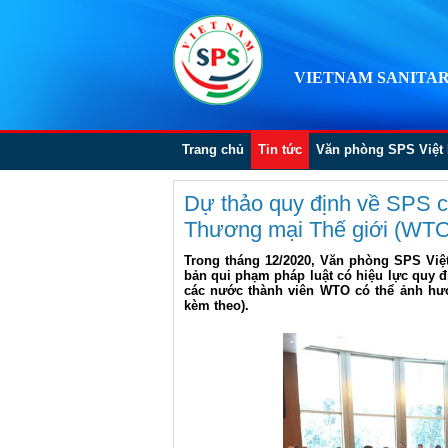
VIETNAM SANITAR
Trang chủ
Tin tức
Văn phòng SPS Việt
Dự thảo quy định về SPS c
Thương mại Thế giới (WTO
Trong tháng 12/2020, Văn phòng SPS Vi
bản qui phạm pháp luật có hiệu lực quy đ
các nước thành viên WTO có thể ảnh hư
kèm theo).