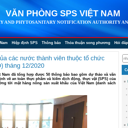
VĂN PHÒNG SPS VIỆT NAM
Y AND PHYTOSANITARY NOTIFICATION AUTHORITY AN
 Nam
Hiệp định SPS
Thông báo
Thỏa thuận song phương
Hỏi đáp
ủa các nước thành viên thuộc tổ chức
) tháng 12/2020
C
ệt Nam đã tổng hợp được 50 thông báo bao gồm dự thảo và văn
ịnh về an toàn thực phẩm và kiểm dịch động, thực vật (SPS) của
ởng tới mặt hàng nông sản xuất khẩu của Việt Nam (danh sách