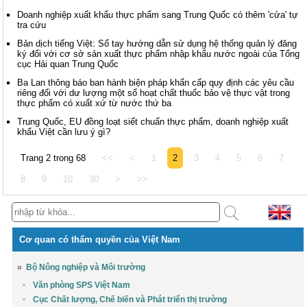
Doanh nghiệp xuất khẩu thực phẩm sang Trung Quốc có thêm 'cửa' tự
tra cứu
Bản dịch tiếng Việt: Sổ tay hướng dẫn sử dụng hệ thống quản lý đăng
ký đối với cơ sở sản xuất thực phẩm nhập khẩu nước ngoài của Tổng
cục Hải quan Trung Quốc
Ba Lan thông báo ban hành biện pháp khẩn cấp quy định các yêu cầu
riêng đối với dư lượng một số hoạt chất thuốc bảo vệ thực vật trong
thực phẩm có xuất xứ từ nước thứ ba
Trung Quốc, EU đồng loạt siết chuẩn thực phẩm, doanh nghiệp xuất
khẩu Việt cần lưu ý gì?
Trang 2 trong 68
<<
<
1
2
3
4
5
6
7
8
9
10
30
>
>>
Cơ quan có thẩm quyền của Việt Nam
Bộ Nông nghiệp và Môi trường
Văn phòng SPS Việt Nam
Cục Chất lượng, Chế biến và Phát triển thị trường