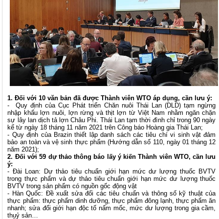
1.
Đối với 1
0
văn bản đã được Thành viên WTO áp dụng, cần lưu ý
:
- Quy định của Cục Phát triển Chăn nuôi Thái Lan (DLD) tạm ngừng
nhập khẩu lợn nuôi, lợn rừng và thịt lợn từ Việt Nam nhằm ngăn chặn
sự lây lan dịch tả lợn Châu Phi. Thái Lan tạm thời đình chỉ trong 90 ngày
kể từ ngày 18 tháng 11 năm 2021 trên Công báo Hoàng gia Thái Lan;
- Quy định của Brazin thiết lập danh sách các tiêu chí vi sinh vật đảm
bảo an toàn và vệ sinh thực phẩm (Hướng dẫn số 110, ngày 01 tháng 12
năm 2021);
2. Đối với 5
9
dự thảo thông báo lấy ý kiến Thành viên WTO, cần lưu
ý:
- Đài Loan: Dự thảo tiêu chuẩn giới hạn mức dư lượng thuốc BVTV
trong thực phẩm và dự thảo tiêu chuẩn giới hạn mức dư lượng thuốc
BVTV trong sản phẩm có nguồn gốc động vật
- Hàn Quốc: Đề xuất sửa đổi các tiêu chuẩn và thông số kỹ thuật của
thực phẩm: thực phẩm dinh dưỡng, thực phẩm đông lạnh, thực phẩm ăn
nhanh; sửa đổi giới hạn độc tố nấm mốc, mức dư lượng trong gia cầm,
thuỷ sản…