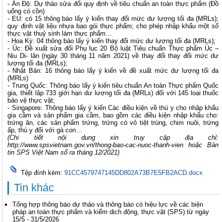
- Ấn Độ: Dự thảo sửa đổi quy định về tiêu chuẩn an toàn thực phẩm (Đồ
uống có cồn)
- EU: có 15 thông báo lấy ý kiến thay đổi mức dư lượng tối đa (MRLs);
quy định vật liệu nhựa bao gói thực phẩm; cho phép nhập khẩu một số
thực vật thuỷ sinh làm thực phẩm…
- Hoa Kỳ: 04 thông báo lấy ý kiến thay đổi mức dư lượng tối đa (MRLs);
- Úc: Đề xuất sửa đổi Phụ lục 20 Bộ luật Tiêu chuẩn Thực phẩm Úc –
Niu Di- lân (ngày 30 tháng 11 năm 2021) về thay đổi thay đổi mức dư
lượng tối đa (MRLs);
- Nhật Bản: 16 thông báo lấy ý kiến về đề xuất mức dư lượng tối đa
(MRLs)
- Trung Quốc: Thông báo lấy ý kiến tiêu chuẩn An toàn Thực phẩm Quốc
gia, thiết lập 733 giới hạn dư lượng tối đa (MRLs) đối với 145 loại thuốc
bảo vệ thực vật;
- Singapore: Thông báo lấy ý kiến Các điều kiện về thú y cho nhập khẩu
gia cầm và sản phẩm gia cầm, bao gồm các điều kiện nhập khẩu cho:
trứng ăn, các sản phẩm trứng, trứng có vỏ tiệt trùng, chim nuôi, trứng
ấp, thú y đối với gà con…
(
Chi tiết nội dung xin truy cập địa chỉ:
http://www.spsvietnam.gov.vn/thong-bao-cac-nuoc-thanh-vien
hoặc Bản
tin SPS Việt Nam số ra tháng 12/2021)
Tệp đính kèm:
91CC4579747145DD802A73B7E5FB2ACD.docx
Tin khác
Tổng hợp thông báo dự thảo và thông báo có hiệu lực về các biện
pháp an toàn thực phẩm và kiểm dịch động, thực vật (SPS) từ ngày
15/5 - 31/5/2026