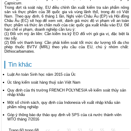
Capsicum
.
Trong đợt rà soát này, EU điều chỉnh tần xuất kiểm tra sản phẩm nông
sản và thực phẩm của 38 quốc gia và vùng lãnh thổ, trong đó có Việt
Nam. Theo quy định, 6 tháng 1 lần, Nghị viện Châu Âu (EP) và Hội đồng
Châu Âu (EC) sẽ họp để xem xét, đánh giá mức độ vi phạm về an toàn
thực phẩm và thức ăn chăn nuôi của các quốc gia xuất khẩu vào EU. Để
hạn chế vi phạm, doanh nghiệp cần lưu ý:
(1) Đối với mỳ ăn liền: Cần kiểm tra kỹ EO đối với gói gia vị, đặc biệt là
rau sấy.
(2) Đối với thanh long: Cần phải kiểm soát tốt mức dư lượng tối đa cho
phép thuốc BVTV (MRL) theo yêu cầu của EU, chú ý nhóm chất:
Dithiocarbamates.
Tin khác
Luật An toàn Sinh học năm 2015 của Úc
Úc tăng kiểm soát hàng thuỷ sản Việt Nam
Quy định của thị trường FRENCH POLYNESIA về kiểm soát thủy sản
nhập khẩu
Một số chính sách, quy định của Indonesia về xuất nhập khẩu sản
phẩm nông nghiệp
Góp ý thông báo dự thảo quy định về SPS của cá nước thành viên
WTO tháng 7/2016
Trang 60 trong 68
<<
<
30
53
54
55
56