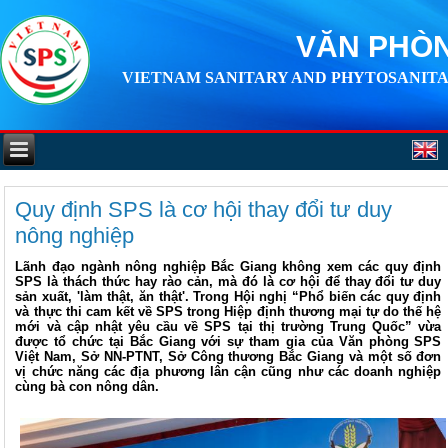
VĂN PHÒN
VIETNAM SANITARY AND PHYTOSANITA
Quy định SPS là cơ hội thay đổi tư duy
nông nghiệp
Lãnh đạo ngành nông nghiệp Bắc Giang không xem các quy định
SPS là thách thức hay rào cản, mà đó là cơ hội để thay đổi tư duy
sản xuất, 'làm thật, ăn thật'. Trong Hội nghị “Phổ biến các quy định
và thực thi cam kết về SPS trong Hiệp định thương mại tự do thế hệ
mới và cập nhật yêu cầu về SPS tại thị trường Trung Quốc” vừa
được tổ chức tại Bắc Giang với sự tham gia của Văn phòng SPS
Việt Nam, Sở NN-PTNT, Sở Công thương Bắc Giang và một số đơn
vị chức năng các địa phương lân cận cũng như các doanh nghiệp
cùng bà con nông dân.