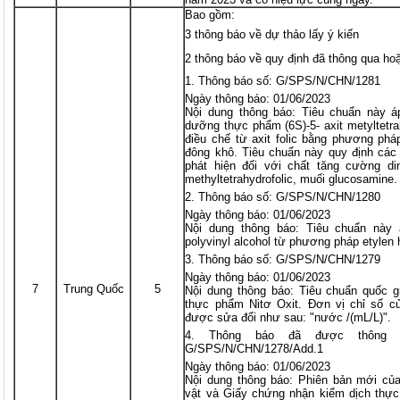
Bao gồm:
3 thông báo về dự thảo lấy ý kiến
2 thông báo về quy định đã thông qua ho
Thông báo số: G/SPS/N/CHN/1281
Ngày thông báo: 01/06/2023
Nội dung thông báo: Tiêu chuẩn này á
dưỡng thực phẩm (6S)-5- axit metyltetr
điều chế từ axit folic bằng phương phá
đông khô. Tiêu chuẩn này quy định các
phát hiện đối với chất tăng cường di
methyltetrahydrofolic, muối glucosamine.
Thông báo số: G/SPS/N/CHN/1280
Ngày thông báo: 01/06/2023
Nội dung thông báo: Tiêu chuẩn này
polyvinyl alcohol từ phương pháp etylen
Thông báo số: G/SPS/N/CHN/1279
Ngày thông báo: 01/06/2023
7
Trung Quốc
5
Nội dung thông báo: Tiêu chuẩn quốc g
thực phẩm Nitơ Oxit. Đơn vị chỉ số củ
được sửa đổi như sau: "nước /(mL/L)".
Thông báo đã được thông 
G/SPS/N/CHN/1278/Add.1
Ngày thông báo: 01/06/2023
Nội dung thông báo: Phiên bản mới củ
vật và Giấy chứng nhận kiểm dịch thực