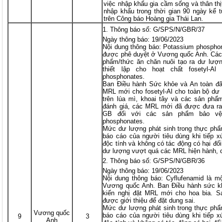
việc nhập khẩu gia cầm sống và thân th
nhập khẩu trong thời gian 90 ngày kể 
trên Công báo Hoàng gia Thái Lan.
Thông báo số: G/SPS/N/GBR/37
Ngày thông báo: 19/06/2023
Nội dung thông báo: Potassium phosphona
được phê duyệt ở Vương quốc Anh. Các 
phẩm/thức ăn chăn nuôi tạo ra dư lượ
thiết lập cho hoạt chất fosetyl-
phosphonates.
Ban Điều hành Sức khỏe và An toàn đã
MRL mới cho fosetyl-Al cho toàn bộ dư
trên lúa mì, khoai tây và các sản phẩ
đánh giá, các MRL mới đã được đưa ra
GB đối với các sản phẩm bảo vệ
phosphonates.
Mức dư lượng phát sinh trong thực phẩ
báo cáo của người tiêu dùng khi tiếp x
độc tính và không có tác động có hại đ
dư lượng vượt quá các MRL hiện hành, 
Thông báo số: G/SPS/N/GBR/36
Ngày thông báo: 19/06/2023
Nội dung thông báo: Cyflufenamid là m
Vương quốc Anh. Ban Điều hành sức k
kiến nghị đặt MRL mới cho hoa bia. S
được giới thiệu để đặt dung sai.
Mức dư lượng phát sinh trong thực phẩ
Vương quốc
báo cáo của người tiêu dùng khi tiếp x
9
3
Anh