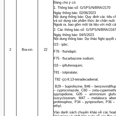
Đáng chú ý có:
Thông báo số: G/SPS/N/BRA/2170
Ngày thông báo: 02/06/2023
Nội dung thông báo: Quy định các tiêu ch
và sử dụng sản phẩm thức ăn chăn nuôi c
Ngoài ra, bao gồm một tài liệu với một cải
Các thông báo số: G/SPS/N/BRA/2167
Ngày thông báo: 04/5/2023
Nội dung thông báo: Dự thảo Nghị quyết 
I23 - ipbc;
2
Bra-xin
22
F76 - fluindapir;
F75 - flucarbazone sodium;
I33 – ipflufenoquim;
T81 - tolpiralate;
T82 -(z)-9,13-tetradecadienal;
B29 – buprofezine, B46 – benzovindiflu
– cyproconazole, C60 – zeta-cypermeth
spyropidione, G05 – ammonium glufos
isocycloseram, M47 – melaleuca alter
profenophos, P34 – pyriproxifem, P36 –
ethyl;
Vào danh sách chuyên khảo về các hoạt 