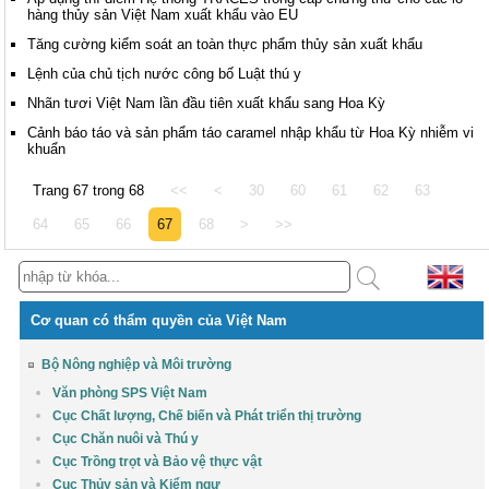
hàng thủy sản Việt Nam xuất khẩu vào EU
Tăng cường kiểm soát an toàn thực phẩm thủy sản xuất khẩu
Lệnh của chủ tịch nước công bố Luật thú y
Nhãn tươi Việt Nam lần đầu tiên xuất khẩu sang Hoa Kỳ
Cảnh báo táo và sản phẩm táo caramel nhập khẩu từ Hoa Kỳ nhiễm vi
khuẩn
Trang 67 trong 68
<<
<
30
60
61
62
63
64
65
66
67
68
>
>>
Cơ quan có thẩm quyền của Việt Nam
Bộ Nông nghiệp và Môi trường
Văn phòng SPS Việt Nam
Cục Chất lượng, Chế biến và Phát triển thị trường
Cục Chăn nuôi và Thú y
Cục Trồng trọt và Bảo vệ thực vật
Cục Thủy sản và Kiểm ngư