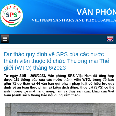
VĂN PHÒN
VIETNAM SANITARY AND PHYTOSANITA
Dự thảo quy định về SPS của các nước
thành viên thuộc tổ chức Thương mại Thế
giới (WTO) tháng 6/2023
Từ ngày 21/5 - 20/6/2023, Văn phòng SPS Việt Nam đã tổng hợp
được 115 thông báo của các nước thành viên WTO, trong đó bao
gồm 71 dự thảo và 44 văn bản qui phạm pháp luật có hiệu lực quy
định về an toàn thực phẩm và kiểm dịch động, thực vật (SPS) có thể
ảnh hưởng tới mặt hàng nông, lâm và thủy sản xuất khẩu của Việt
Nam (danh sách thông báo nội dung kèm theo).