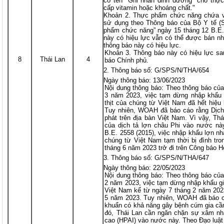
có tên "Ghi nhãn dinh dưỡng" cho thự
cấp vitamin hoặc khoáng chất."
Khoản 2. Thực phẩm chức năng chứa v
sử dụng theo Thông báo của Bộ Y tế (
phẩm chức năng” ngày 15 tháng 12 B.E.
này có hiệu lực vẫn có thể được bán n
thông báo này có hiệu lực.
Khoản 3. Thông báo này có hiệu lực sa
8
Thái Lan
4
báo Chính phủ.
Thông báo số: G/SPS/N/THA/654
Ngày thông báo: 13/06/2023
Nội dung thông báo: Theo thông báo củ
3 năm 2023, việc tạm dừng nhập khẩu 
thịt của chúng từ Việt Nam đã hết hiệu
Tuy nhiên, WOAH đã báo cáo rằng Dịch 
phát trên địa bàn Việt Nam. Vì vậy, T
của dịch tả lợn châu Phi vào nước này
B.E. 2558 (2015), việc nhập khẩu lợn nh
chúng từ Việt Nam tạm thời bị đình tro
tháng 6 năm 2023 trở đi trên Công báo H
Thông báo số: G/SPS/N/THA/647
Ngày thông báo: 22/05/2023
Nội dung thông báo: Theo thông báo củ
2 năm 2023, việc tạm dừng nhập khẩu gi
Việt Nam kể từ ngày 7 tháng 2 năm 2023
5 năm 2023. Tuy nhiên, WOAH đã báo cá
khuẩn có khả năng gây bệnh cúm gia cầm
đó, Thái Lan cần ngăn chặn sự xâm nh
cao (HPAI) vào nước này. Theo Đạo luật 