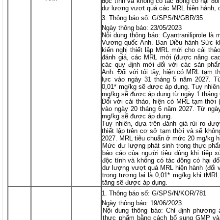
độc tính và không có tác động có hại đ
dư lượng vượt quá các MRL hiện hành, 
Thông báo số: G/SPS/N/GBR/35
Ngày thông báo: 23/05/2023
Nội dung thông báo: Cyantraniliprole là
Vương quốc Anh. Ban Điều hành Sức k
kiến nghị thiết lập MRL mới cho cải thảo
đánh giá, các MRL mới (được nâng cao
các quy định mới đối với các sản ph
Anh. Đối với tỏi tây, hiện có MRL tạm t
lực vào ngày 31 tháng 5 năm 2027. T
0,01* mg/kg sẽ được áp dụng. Tuy nhiên
mg/kg sẽ được áp dụng từ ngày 1 tháng
Đối với cải thảo, hiện có MRL tạm thời 
vào ngày 20 tháng 6 năm 2027. Từ ngà
mg/kg sẽ được áp dụng.
Tuy nhiên, dựa trên đánh giá rủi ro đ
thiết lập trên cơ sở tạm thời và sẽ khô
2027. MRL tiêu chuẩn ở mức 20 mg/kg h
Mức dư lượng phát sinh trong thực phẩ
báo cáo của người tiêu dùng khi tiếp x
độc tính và không có tác động có hại đ
dư lượng vượt quá MRL hiện hành (đối 
trong tương lai là 0,01* mg/kg khi tM
tăng sẽ được áp dụng.
Thông báo số: G/SPS/N/KOR/781
Ngày thông báo: 19/06/2023
Nội dung thông báo: Chỉ định phương á
thực phẩm bằng cách bổ sung GMP và