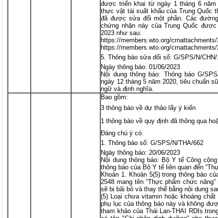
được triển khai từ ngày 1 tháng 6 năm
thực vật tái xuất khẩu của Trung Quốc
đã được sửa đổi một phần. Các đường 
chứng nhận này của Trung Quốc được 
2023 như sau:
https://members.wto.org/crnattachment
https://members.wto.org/crnattachment
Thông báo sửa dổi số: G/SPS/N/CHN/
Ngày thông báo: 01/06/2023
Nội dung thông báo: Thông báo G/SPS
ngày 12 tháng 5 năm 2020, tiêu chuẩn sữ
ngữ và định nghĩa.
Bao gồm:
3 thông báo về dự thảo lấy ý kiến
1 thông báo về quy định đã thông qua ho
Đáng chú ý có:
Thông báo số: G/SPS/N/THA/662
Ngày thông báo: 20/06/2023
Nội dung thông báo: Bộ Y tế Công cộng
thông báo của Bộ Y tế liên quan đến “T
Khoản 1. Khoản 5(5) trong thông báo củ
2548 mang tên “Thực phẩm chức năng” n
sẽ bị bãi bỏ và thay thế bằng nội dung sa
(5) Loại chưa vitamin hoặc khoáng chất
phụ lục của thông báo này và không đượ
tham khảo của Thái Lan-THAI RDIs tron