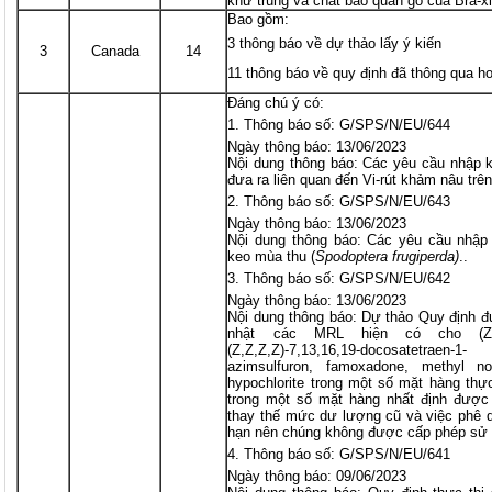
khử trùng và chất bảo quản gỗ của Bra-x
Bao gồm:
3 thông báo về dự thảo lấy ý kiến
3
Canada
14
11 thông báo về quy định đã thông qua h
Đáng chú ý có:
Thông báo số: G/SPS/N/EU/644
Ngày thông báo: 13/06/2023
Nội dung thông báo: Các yêu cầu nhập 
đưa ra liên quan đến Vi-rút khảm nâu tr
Thông báo số: G/SPS/N/EU/643
Ngày thông báo: 13/06/2023
Nội dung thông báo: Các yêu cầu nhập
keo mùa thu (
Spodoptera frugiperda)
..
Thông báo số: G/SPS/N/EU/642
Ngày thông báo: 13/06/2023
Nội dung thông báo: Dự thảo Quy định đ
nhật các MRL hiện có cho (Z)-13-
(Z,Z,Z,Z)-7,13,16,19-docosatetraen-
azimsulfuron, famoxadone, methyl no
hypochlorite trong một số mặt hàng th
trong một số mặt hàng nhất định được
thay thế mức dư lượng cũ và việc phê d
hạn nên chúng không được cấp phép sử 
Thông báo số: G/SPS/N/EU/641
Ngày thông báo: 09/06/2023