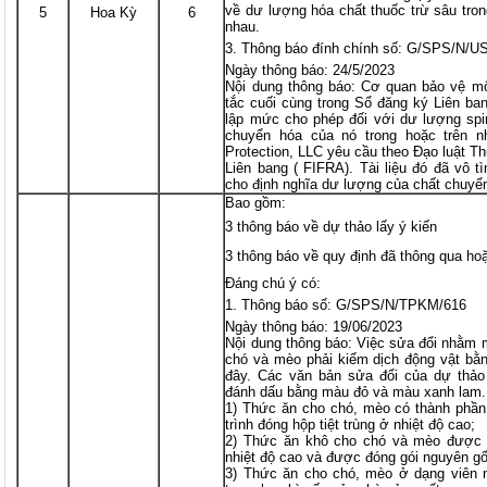
về dư lượng hóa chất thuốc trừ sâu tron
5
Hoa Kỳ
6
nhau.
Thông báo đính chính số: G/SPS/N/US
Ngày thông báo: 24/5/2023
Nội dung thông báo: Cơ quan bảo vệ m
tắc cuối cùng trong Sổ đăng ký Liên ba
lập mức cho phép đối với dư lượng spir
chuyển hóa của nó trong hoặc trên n
Protection, LLC yêu cầu theo Đạo luật
Liên bang ( FIFRA). Tài liệu đó đã vô t
cho định nghĩa dư lượng của chất chuyể
Bao gồm:
3 thông báo về dự thảo lấy ý kiến
3 thông báo về quy định đã thông qua ho
Đáng chú ý có:
Thông báo số: G/SPS/N/TPKM/616
Ngày thông báo: 19/06/2023
Nội dung thông báo: Việc sửa đổi nhằm 
chó và mèo phải kiểm dịch động vật bằn
đây. Các văn bản sửa đổi của dự thảo
đánh dấu bằng màu đỏ và màu xanh lam. 
1) Thức ăn cho chó, mèo có thành phần
trình đóng hộp tiệt trùng ở nhiệt độ cao;
2) Thức ăn khô cho chó và mèo được s
nhiệt độ cao và được đóng gói nguyên gố
3) Thức ăn cho chó, mèo ở dạng viên 