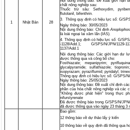
Nội dung thông báo: Đề xuất giới hạn d
chất nông nghiệp sau:
Thuốc trừ sâu: Sethoxydim, pyribenca
flutolanil, bifenthrin.
Thông quy định có hiệu lực số: G/SP
1
Nhật Bản
28
Ngày thông báo: 30/05/2023
Nội dung thông báo: Chỉ định
Anoplophora
là loài ngoại lai xâm lấn (IAS).
Thông quy định có hiệu lực số: G/SP
-1128/Add.1; G/SPS/N/JPN/1129-1
1137/Add.1
Nội dung thông báo: Các giới hạn dư l
được thông qua và công bố cho:
Fosthiazate; mepanipyrim; pyrifluquina
glycalpyramide; sulfathiazole; tiopronin;
isopyrazam; pyraziflumid; pyridalyl; trin
Thông quy định có hiệu lực số: G/SPS/N
Ngày thông báo: 25/05/2023
Nội dung thông báo: Đề xuất chỉ định c
phần của hóa chất nông nghiệp và các c
"Không được phát hiện" trong thực phẩ
nifurstyrenate
Đã được thông báo trong G/SPS/N/JPN/
đã được thông qua vào ngày 23 tháng 3
Bao gồm:
12 thông báo về dự thảo lấy ý kiến
10 thông báo về quy định đã thông qua h