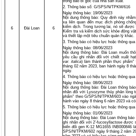
trong bao bì gốc của nhà sản xuất.
Thông báo số: G/SPS/N/TPKM/616
Ngày thông báo: 19/06/2023
Nội dung thông báo: Quy định này nhằm
xạ liên quan đến mục đích phòng chống
kiểm dịch. Trong tương lai, nó sẽ được
6
Đài Loan
6
Kiểm tra và kiểm dịch sức khỏe động vật
và thiết lập một tiêu chuẩn quản lý khác.
Thông báo có hiệu lực hoặc thông q
Ngày thông báo: 08/06/2023
Nội dung thông báo: Đài Loan muốn th
yêu cầu ghi nhãn đối với chiết xuất hạ
var. italica
) làm thành phần thực phẩm"
tháng 02 năm 2023, ban hành ngày 8 thá
ngày.
Thông báo có hiệu lực hoặc thông q
Ngày thông báo: 08/06/2023
Nội dung thông báo: Đài Loan thông bá
nhãn đối với Lysozyme thủy phân lòng t
phẩm" theo G/SPS/N/TPKM/603 vào ngày
hành vào ngày 8 tháng 6 năm 2023 và có
Thông báo có hiệu lực hoặc thông q
Ngày thông báo: 01/06/2023
Nội dung thông báo: Đài Loan thông báo
ghi nhãn đối với 2′-fucosyllactose được
biến đổi gen K-12 MG1655 INB000846 l
SPS/N/TPKM/602 ngày 9 tháng 2 năm 20
năm 2023 và có hiệu lực cùng ngày.