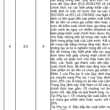
Nội dung thông báo: Quy định thực thi
sửa đổi Quy định (EU) 2019/1793 về vi
chính thức và các biện pháp khẩn cấp 
nhất định từ một số nước thứ ba vào L
2017/625 và (EC) số 178/2002 của Nghị 
định có liên quan đến sản phẩm xuất kh
Mì ăn liền có chứa gia vị/bột nêm hoặc
mức độ kiểm soát chính thức gia tăng và 
Liên minh do nguy cơ nhiễm ethylene o
biện pháp kiểm soát chính thức được thự
cho thấy những tiến bộ trong việc tuân 
định trong pháp luật của Liên minh. Kết
đó cung cấp bằng chứng rằng việc đưa 
4
EU
9
không tạo ra rủi ro nghiêm trọng đối với
Do đó không cần thiết phải tiếp tục qu
kèm theo một giấy chứng nhận chính th
lấy mẫu và phân tích cho thấy tuân th
thời, các Quốc gia thành viên nên tiếp
soát chính thức để đảm bảo rằng mức độ 
Sản phẩm mì ăn liền có chứa gia vị/bột
Điểm 1 của Phụ lục II của Quy định th
và chuyển sang Phụ lục I của Quy định
mức 20% các lô hàng mì ăn liền vào Liê
Trong Quy định này Việt Nam có 04 sản 
chính thức bao gồm: Ớt chuông, mì ăn 
nước sốt, đậu bắp và quả thanh long, cụ
Tại Phụ lục I: Ớt chuông tần suất kiểm 
có chứa gia vị/bột nêm hoặc nước sốt 
20%
Tại Phụ lục II: Đậu bắp tần suất kiểm 