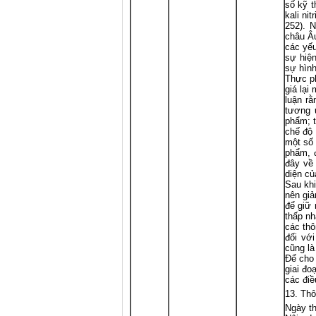
số kỹ t
kali nit
252). N
châu Âu
các yếu
sự hiện
sự hình
Thực ph
giá lại
luận rằ
tương 
phẩm; t
chế độ
một số 
phẩm, 
đây về 
diện củ
Sau khi
nên giả
để giữ
thấp nh
các thô
đối với
cũng là
Để cho 
giai đo
các điề
Thô
Ngày th