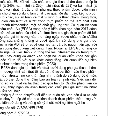
huật của EU đối với các chất phụ gia thực phẩm được phép là
rit (E 249), natri nitrit (E 250), natri nitrat (E 251) và kali nitrat (E
itrit và nitrat là các chất phụ gia thực phẩm được Liên minh
 cho phép sử dụng làm chất bảo quản để đảm bảo, kết hợp với
 tố khác, sự an toàn về mặt vi sinh của thực phẩm. Đồng thời,
 diện của nitrit và nitrat trong thực phẩm có thể làm phát sinh
 thành nitrosamine, một số chất gây ung thư. Cơ quan An toàn
ẩm châu Âu (EFSA) trong các ý kiến ​​khoa học năm 2017 đánh
 mức độ an toàn của nitrit và nitrat làm phụ gia thực phẩm đã kết
ng các giá trị lượng hấp thụ hàng ngày được chấp nhận (ADIs)
ứng của chúng không bị vượt quá khi sử dụng phụ gia thực
uy nhiên ADI sẽ bị vượt quá nếu tất cả các nguồn tiếp xúc với
 ăn uống được xem xét cùng nhau. Ngoài ra, EFSA cho rằng có
lo ngại về việc tiếp xúc tổng thể với nitrosamine có trong thực
điều này cũng đã được xác nhận bởi quan điểm khoa học gần
các rủi ro đối với sức khỏe cộng đồng liên quan đến sự hiện
a nitrosamine trong thực phẩm (2023).
 EFSA đánh giá lại nitrit và nitrat dưới dạng phụ gia thực phẩm,
m lượng nitrit và nitrat tối đa có thể được thêm vào thực phẩm
 mức nitrosamine có khả năng hình thành do sử dụng đó ở mức
ất có thể, đồng thời đảm bảo an toàn vi sinh vật. Việc sửa đổi
ng số kỹ thuật và hạ thấp các giới hạn tối đa cho phép hiện có
 chì, thủy ngân và asen trong các chất phụ gia nitrit và nitrat
 điều phù hợp.
phép quá trình chuyển đổi diễn ra suôn sẻ, văn bản đưa ra các
ạn chuyển tiếp để các nhà kinh doanh thực phẩm thích ứng với
u kiện sử dụng và thông số kỹ thuật mới nghiêm ngặt hơn.
ng báo số: G/SPS/N/EU/665
ông báo: 21/7/2023