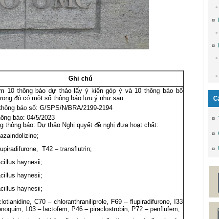
Ghi chú
m 10 thông báo dự thảo lấy ý kiến góp ý và 10 thông báo bổ
rong đó có một số thông báo lưu ý như sau:
C
thông báo số: G/SPS/N/BRA/2199-2194
ông báo: 04/5/2023
g thông báo: Dự thảo Nghị quyết đề nghị đưa hoạt chất:
uazaindolizine;
upiradifurone, T42 – transflutrin;
cillus haynesii;
cillus haynesii;
cillus haynesii;
lotianidine, C70 – chloranthraniliprole, F69 – flupiradifurone, I33
fenoquim, L03 – lactofem, P46 – piraclostrobin, P72 – penflufem;