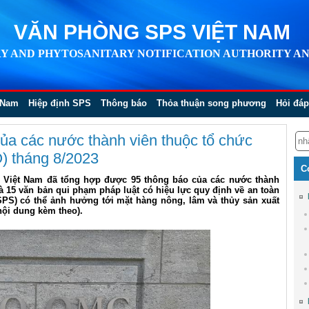
VĂN PHÒNG SPS VIỆT NAM
Y AND PHYTOSANITARY NOTIFICATION AUTHORITY AN
 Nam
Hiệp định SPS
Thông báo
Thỏa thuận song phương
Hỏi đáp
ủa các nước thành viên thuộc tổ chức
) tháng 8/2023
C
S Việt Nam đã tổng hợp được 95 thông báo của các nước thành
 15 văn bản qui phạm pháp luật có hiệu lực quy định về an toàn
SPS) có thể ảnh hưởng tới mặt hàng nông, lâm và thủy sản xuất
nội dung kèm theo).