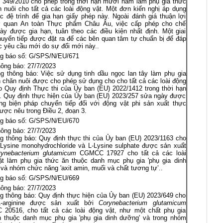
 349/2010 cho phép trong thời hạn mười năm làm phụ gia thức
 nuôi cho tất cả các loài động vật. Một đơn kiến nghị áp dụng
 đệ trình để gia hạn giấy phép này. Ngoài đánh giá thuận lợi
 quan An toàn Thực phẩm Châu Âu, việc cấp phép cho chế
y được gia hạn, tuân theo các điều kiện nhất định. Một giai
uyển tiếp được đặt ra để các bên quan tâm tự chuẩn bị để đáp
 yêu cầu mới do sự đổi mới này..
g báo số: G/SPS/N/EU/671
ông báo: 27/7/2023
g thông báo: Việc sử dụng tinh dầu ngọc lan tây làm phụ gia
 chăn nuôi được cho phép sử dụng cho cho tất cả các loài động
o Quy định Thực thi của Ủy ban (EU) 2022/1412 trong thời hạn
. Quy định thực hiện của Ủy ban (EU) 2023/257 sửa ngày được
ng biện pháp chuyển tiếp đối với động vật phi sản xuất thực
ợc nêu trong Điều 2, đoạn 3.
g báo số: G/SPS/N/EU/670
ông báo: 27/7/2023
g thông báo: Quy định thực thi của Ủy ban (EU) 2023/1163 cho
Lysine monohydrochloride và L-Lysine sulphate được sản xuất
rynebacterium glutamicum
CGMCC 17927 cho tất cả các loài
ật làm phụ gia thức ăn thuộc danh mục phụ gia 'phụ gia dinh
và nhóm chức năng 'axit amin, muối và chất tương tự’..
g báo số: G/SPS/N/EU/669
ông báo: 27/7/2023
g thông báo: Quy định thực hiện của Ủy ban (EU) 2023/649 cho
-arginine được sản xuất bởi
Corynebacterium glutamicum
20516, cho tất cả các loài động vật, như một chất phụ gia
n thuộc danh mục phụ gia 'phụ gia dinh dưỡng' và trong nhóm