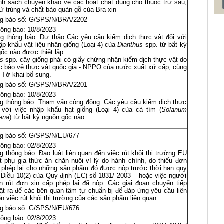
h sách chuyên khảo về các hoạt chất dùng cho thuốc trừ sâu,
ử trùng và chất bảo quản gỗ của Bra-xin
g báo số: G/SPS/N/BRA/2202
ông báo: 10/8/2023
g thông báo: Dự thảo Các yêu cầu kiểm dịch thực vật đối với
ập khẩu vật liệu nhân giống (Loại 4) của
Dianthus
spp. từ bất kỳ
ốc nào được thiết lập.
us
spp. cây giống phải có giấy chứng nhận kiểm dịch thực vật do
 bảo vệ thực vật quốc gia - NPPO của nước xuất xứ cấp, cùng
 Tờ khai bổ sung.
g báo số: G/SPS/N/BRA/2201
ông báo: 10/8/2023
g thông báo: Tham vấn cộng đồng. Các yêu cầu kiểm dịch thực
 với việc nhập khẩu hạt giống (Loại 4) của cà tím (
Solanum
ena
) từ bất kỳ nguồn gốc nào.
g báo số: G/SPS/N/EU/677
ông báo: 02/8/2023
g thông báo: Đạo luật liên quan đến việc rút khỏi thị trường EU
t phụ gia thức ăn chăn nuôi vì lý do hành chính, do thiếu đơn
 phép lại cho những sản phẩm đó được nộp trước thời hạn quy
i Điều 10(2) của Quy định (EC) số 1831/ 2003 – hoặc việc người
 rút đơn xin cấp phép lại đã nộp. Các giai đoạn chuyển tiếp
t ra để các bên quan tâm tự chuẩn bị để đáp ứng yêu cầu liên
n việc rút khỏi thị trường của các sản phẩm liên quan.
g báo số: G/SPS/N/EU/676
ông báo: 02/8/2023