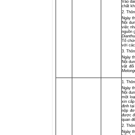
Vào dan
chất kh
Thôn
Ngày th
Nội dun
việc nh
nguồn g
Dianth
Tổ chức
với các
Thôn
Ngày th
Nội dun
vật đối
Melong
Thôn
Ngày th
Nội dun
một loạ
xin cấp
định tạ
nộp đơn
được đặ
quan đế
Thôn
Ngày th