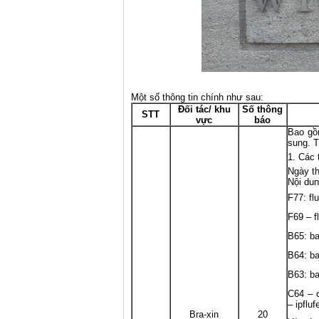
Một số thông tin chính như sau:
Đối tác/ khu
Số thông
STT
vực
báo
Bao gồ
sung. T
Các 
Ngày th
Nội dun
F77: fl
F69 – fl
B65: ba
B64: ba
B63: ba
C64 – c
– ipflu
Bra-xin
20