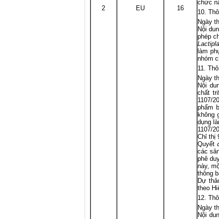
chức nă
2
EU
16
Thô
Ngày th
Nội dun
phép c
Lactipl
làm ph
nhóm ch
Thô
Ngày th
Nội du
chất tr
1107/20
phẩm bả
không g
dụng là
1107/2
Chỉ thị
Quyết đ
các sả
phê duy
này, mộ
thông b
Dự thả
theo Hi
Thô
Ngày th
Nội dun