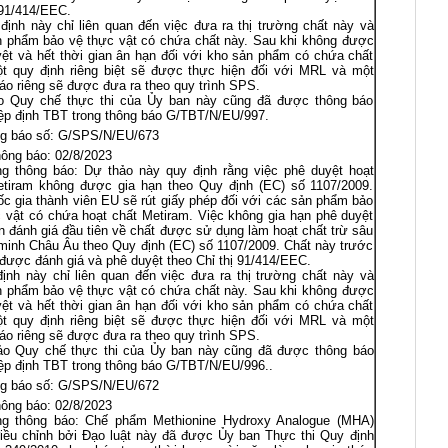
 91/414/EEC.
ịnh này chỉ liên quan đến việc đưa ra thị trường chất này và
n phẩm bảo vệ thực vật có chứa chất này. Sau khi không được
ệt và hết thời gian ân hạn đối với kho sản phẩm có chứa chất
ột quy định riêng biệt sẽ được thực hiện đối với MRL và một
áo riêng sẽ được đưa ra theo quy trình SPS.
o Quy chế thực thi của Ủy ban này cũng đã được thông báo
ệp định TBT trong thông báo G/TBT/N/EU/997.
g báo số: G/SPS/N/EU/673
ông báo: 02/8/2023
ng thông báo: Dự thảo này quy định rằng việc phê duyệt hoạt
etiram không được gia hạn theo Quy định (EC) số 1107/2009.
c gia thành viên EU sẽ rút giấy phép đối với các sản phẩm bảo
 vật có chứa hoạt chất Metiram. Việc không gia hạn phê duyệt
n đánh giá đầu tiên về chất được sử dụng làm hoạt chất trừ sâu
minh Châu Âu theo Quy định (EC) số 1107/2009. Chất này trước
được đánh giá và phê duyệt theo Chỉ thị 91/414/EEC.
ịnh này chỉ liên quan đến việc đưa ra thị trường chất này và
n phẩm bảo vệ thực vật có chứa chất này. Sau khi không được
ệt và hết thời gian ân hạn đối với kho sản phẩm có chứa chất
ột quy định riêng biệt sẽ được thực hiện đối với MRL và một
áo riêng sẽ được đưa ra theo quy trình SPS.
o Quy chế thực thi của Ủy ban này cũng đã được thông báo
ệp định TBT trong thông báo G/TBT/N/EU/996..
g báo số: G/SPS/N/EU/672
ông báo: 02/8/2023
ng thông báo: Chế phẩm Methionine Hydroxy Analogue (MHA)
iều chỉnh bởi Đạo luật này đã được Ủy ban Thực thi Quy định