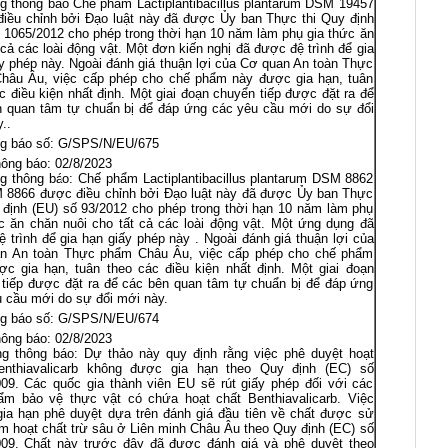
g thông báo Chế phẩm Lactiplantibacillus plantarum DSM 19457
iều chỉnh bởi Đạo luật này đã được Ủy ban Thực thi Quy định
 1065/2012 cho phép trong thời hạn 10 năm làm phụ gia thức ăn
 cả các loài động vật. Một đơn kiến nghị đã được đệ trình để gia
y phép này. Ngoài đánh giá thuận lợi của Cơ quan An toàn Thực
hâu Âu, việc cấp phép cho chế phẩm này được gia hạn, tuân
c điều kiện nhất định. Một giai đoạn chuyển tiếp được đặt ra để
n quan tâm tự chuẩn bị để đáp ứng các yêu cầu mới do sự đổi
..
g báo số: G/SPS/N/EU/675
ông báo: 02/8/2023
g thông báo: Chế phẩm Lactiplantibacillus plantarum DSM 8862
 8866 được điều chỉnh bởi Đạo luật này đã được Ủy ban Thực
 định (EU) số 93/2012 cho phép trong thời hạn 10 năm làm phụ
c ăn chăn nuôi cho tất cả các loài động vật. Một ứng dụng đã
 trình để gia hạn giấy phép này . Ngoài đánh giá thuận lợi của
n An toàn Thực phẩm Châu Âu, việc cấp phép cho chế phẩm
c gia hạn, tuân theo các điều kiện nhất định. Một giai đoạn
tiếp được đặt ra để các bên quan tâm tự chuẩn bị để đáp ứng
 cầu mới do sự đổi mới này.
g báo số: G/SPS/N/EU/674
ông báo: 02/8/2023
ng thông báo: Dự thảo này quy định rằng việc phê duyệt hoạt
enthiavalicarb không được gia hạn theo Quy định (EC) số
09. Các quốc gia thành viên EU sẽ rút giấy phép đối với các
ẩm bảo vệ thực vật có chứa hoạt chất Benthiavalicarb. Việc
ia hạn phê duyệt dựa trên đánh giá đầu tiên về chất được sử
m hoạt chất trừ sâu ở Liên minh Châu Âu theo Quy định (EC) số
009. Chất này trước đây đã được đánh giá và phê duyệt theo