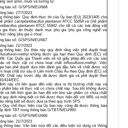
ng 'axit amin, muối và tương tự'.
ng báo số: G/SPS/N/EU/668
ông báo: 27/7/2023
g thông báo: Quy định thực thi của Ủy ban (EU) 2023/1405 cho
hế phẩm
Lactiplantibacillus plantarum
ATCC 55058 và chế phẩm
antibacillus plantarum
ATCC 55942 cho tất cả các loài động vật
ụ gia thức ăn thuộc danh mục phụ gia 'phụ gia công nghệ' và
ức năng 'phụ gia ủ chua'.
ng báo số: G/SPS/N/EU/667
ông báo: 21/7/2023
ng thông báo: Dự thảo này quy định rằng việc phê duyệt hoạt
iflusulfuron-methyl không được gia hạn theo Quy định (EC) số
09. Các Quốc gia Thành viên sẽ rút giấy phép đối với các sản
o vệ thực vật có chứa hoạt chất triflusulfuron-methyl. Việc
ia hạn phê duyệt dựa trên đánh giá đầu tiên về chất được sử
m hoạt chất trừ sâu ở Liên minh Châu Âu theo Quy định (EC) số
009. Chất này trước đây đã được đánh giá và phê duyệt theo
 91/414/EEC.
ịnh này chỉ liên quan đến việc đưa ra thị trường chất này và
n phẩm bảo vệ thực vật có chứa chất này. Sau khi không được
ệt và hết thời gian ân hạn đối với kho sản phẩm có chứa chất
t quy định riêng biệt có thể được thực hiện đối với MRL và một
áo riêng biệt sẽ được đưa ra theo quy trình SPS.
o Quy chế thực hiện của Ủy ban này cũng đã được thông báo
ệp định TBT trong thông báo G/TBT/N/EU/993.
ng báo số: G/SPS/N/EU/666
ông báo: 21/7/2023
g thông báo: Văn bản sửa đổi các điều kiện sử dụng và thông