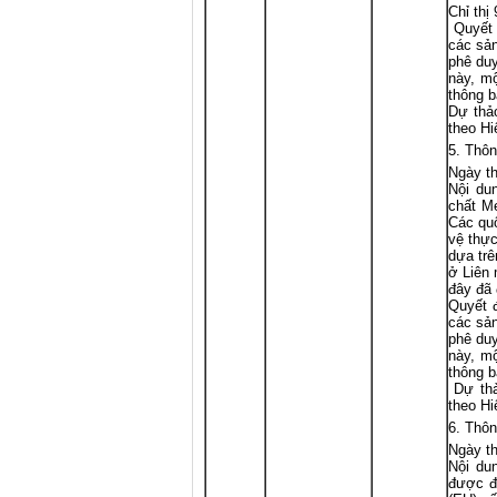
Chỉ thị
Quyết đ
các sả
phê duy
này, m
thông b
Dự thả
theo Hi
Thôn
Ngày th
Nội du
chất M
Các quố
vệ thực
dựa trê
ở Liên 
đây đã 
Quyết đ
các sả
phê duy
này, m
thông b
Dự thả
theo Hi
Thôn
Ngày th
Nội du
được đ