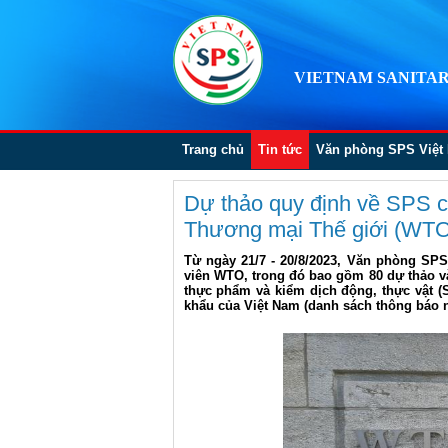
VIETNAM SANITAR
Trang chủ
Tin tức
Văn phòng SPS Việt
Dự thảo quy định về SPS c
Thương mại Thế giới (WTO
Từ ngày 21/7 - 20/8/2023, Văn phòng SP
viên WTO, trong đó bao gồm 80 dự thảo và
thực phẩm và kiểm dịch động, thực vật (
khẩu của Việt Nam (danh sách thông báo 