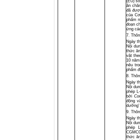
(EU) số
ăn chăn
đã được
của Cơ
phẩm nà
đoạn ch
ứng các
Thôn
Ngày th
Nội dun
thức ăn
vật the
10 năm
nêu tro
phẩm đư
Thôn
Ngày th
Nội dun
phép L-
bởi
Co
động v
dưỡng' 
Thôn
Ngày th
Nội dun
phép L
CGMCC 
thức ă