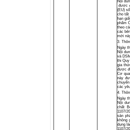
Nội dun
được đ
(EU) số
cho tất
hạn giấ
phẩm C
theo cá
các bê
mới này
Thôn
Ngày th
Nội dun
và DSM
thi Quy
gia thứ
được đệ
Cơ qua
này đượ
chuyển 
các yêu
Thôn
Ngày th
Nội du
chất B
1107/20
sản ph
không g
dụng là
1107/2