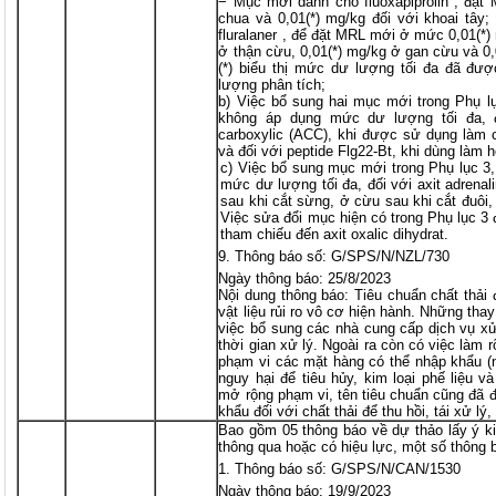
− Mục mới dành cho fluoxapiprolin , đặt
chua và 0,01(*) mg/kg đối với khoai tây
fluralaner , để đặt MRL mới ở mức 0,01(*)
ở thận cừu, 0,01(*) mg/kg ở gan cừu và 0,0
(*) biểu thị mức dư lượng tối đa đã đượ
lượng phân tích;
b) Việc bổ sung hai mục mới trong Phụ lụ
không áp dụng mức dư lượng tối đa, đố
carboxylic (ACC), khi được sử dụng làm c
và đối với peptide Flg22-Bt, khi dùng làm 
c) Việc bổ sung mục mới trong Phụ lục 3,
mức dư lượng tối đa, đối với axit adrenal
sau khi cắt sừng, ở cừu sau khi cắt đuôi,
Việc sửa đổi mục hiện có trong Phụ lục 3 đ
tham chiếu đến axit oxalic dihydrat.
Thông báo số: G/SPS/N/NZL/730
Ngày thông báo: 25/8/2023
Nội dung thông báo: Tiêu chuẩn chất thải 
vật liệu rủi ro vô cơ hiện hành. Những tha
việc bổ sung các nhà cung cấp dịch vụ xử
thời gian xử lý. Ngoài ra còn có việc làm 
phạm vi các mặt hàng có thể nhập khẩu (n
nguy hại để tiêu hủy, kim loại phế liệu và
mở rộng phạm vi, tên tiêu chuẩn cũng đã đ
khẩu đối với chất thải để thu hồi, tái xử lý,
Bao gồm 05 thông báo về dự thảo lấy ý ki
thông qua hoặc có hiệu lực, một số thông 
Thông báo số: G/SPS/N/CAN/1530
Ngày thông báo: 19/9/2023