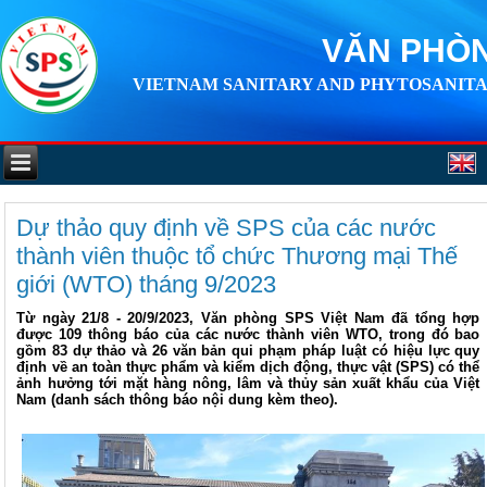
VĂN PHÒN
VIETNAM SANITARY AND PHYTOSANITA
Dự thảo quy định về SPS của các nước
thành viên thuộc tổ chức Thương mại Thế
giới (WTO) tháng 9/2023
Từ ngày 21/8 - 20/9/2023, Văn phòng SPS Việt Nam đã tổng hợp
được 109 thông báo của các nước thành viên WTO, trong đó bao
gồm 83 dự thảo và 26 văn bản qui phạm pháp luật có hiệu lực quy
định về an toàn thực phẩm và kiểm dịch động, thực vật (SPS) có thể
ảnh hưởng tới mặt hàng nông, lâm và thủy sản xuất khẩu của Việt
Nam (danh sách thông báo nội dung kèm theo).