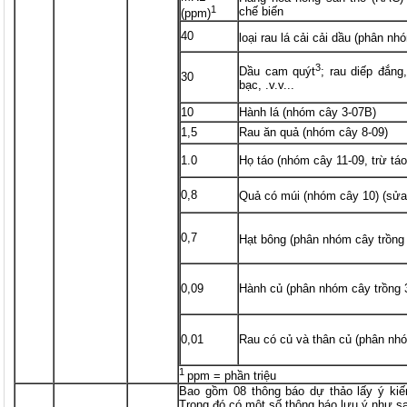
1
chế biến
(ppm)
40
loại rau lá cải cải dầu (phân n
3
Dầu cam quýt
; rau diếp đắng
30
bạc, .v.v...
10
Hành lá (nhóm cây 3-07B)
1,5
Rau ăn quả (nhóm cây 8-09)
1.0
Họ táo (nhóm cây 11-09, trừ táo
0,8
Quả có múi (nhóm cây 10) (sửa
0,7
Hạt bông (phân nhóm cây trồng 
0,09
Hành củ (phân nhóm cây trồng 
0,01
Rau có củ và thân củ (phân nh
1
ppm = phần triệu
Bao gồm 08 thông báo dự thảo lấy ý kiế
Trong đó có một số thông báo lưu ý như s