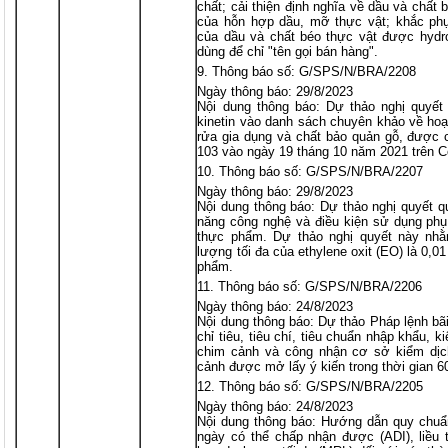
chất; cải thiện định nghĩa về dầu và chất 
của hỗn hợp dầu, mỡ thực vật; khắc phụ
của dầu và chất béo thực vật được hydro
dùng để chỉ "tên gọi bán hàng".
Thông báo số: G/SPS/N/BRA/2208
Ngày thông báo: 29/8/2023
Nội dung thông báo: Dự thảo nghị quyết 
kinetin vào danh sách chuyên khảo về hoạ
rửa gia dụng và chất bảo quản gỗ, được
103 vào ngày 19 tháng 10 năm 2021 trên C
Thông báo số: G/SPS/N/BRA/2207
Ngày thông báo: 29/8/2023
Nội dung thông báo: Dự thảo nghị quyết q
năng công nghệ và điều kiện sử dụng phụ
thực phẩm. Dự thảo nghị quyết này nhằ
lượng tối đa của ethylene oxit (EO) là 0,0
phẩm.
Thông báo số: G/SPS/N/BRA/2206
Ngày thông báo: 24/8/2023
Nội dung thông báo: Dự thảo Pháp lệnh bã
chỉ tiêu, tiêu chí, tiêu chuẩn nhập khẩu, 
chim cảnh và công nhận cơ sở kiểm dịc
cảnh được mở lấy ý kiến trong thời gian 6
Thông báo số: G/SPS/N/BRA/2205
Ngày thông báo: 24/8/2023
Nội dung thông báo: Hướng dẫn quy chuẩn 
ngày có thể chấp nhận được (ADI), liều 