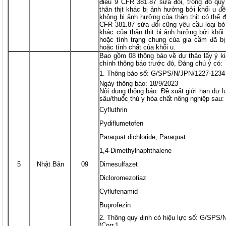
điều 9 CFR 381.87 sửa đổi, trong đó quy
thân thịt khác bị ảnh hưởng bởi khối u đ
không bị ảnh hưởng của thân thịt có thể 
CFR 381.87 sửa đổi cũng yêu cầu loại bỏ
khác của thân thịt bị ảnh hưởng bởi khối
hoặc tình trạng chung của gia cầm đã bị
hoặc tính chất của khối u.
Bao gồm 08 thông báo về dự thảo lấy ý ki
chính thông báo trước đó, Đáng chú ý có:
Thông báo số: G/SPS/N/JPN/1227-1234
Ngày thông báo: 18/9/2023
Nội dung thông báo: Đề xuất giới hạn dư l
sâu/thuốc thú y hóa chất nông nghiệp sau:
Cyfluthrin
Pydiflumetofen
Paraquat dichloride, Paraquat
1,4-Dimethylnaphthalene
5
Nhật Bản
09
Dimesulfazet
Dicloromezotiaz
Cyflufenamid
Buprofezin
Thông quy định có hiệu lực số: G/SPS/
/Corr.1