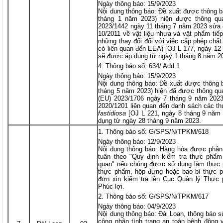
Ngày thông báo: 15/9/2023
Nội dung thông báo: Đề xuất được thông 
tháng 1 năm 2023) hiện được thông qu
2023/1442 ngày 11 tháng 7 năm 2023 sửa đ
10/2011 về vật liệu nhựa và vật phẩm tiế
những thay đổi đối với việc cấp phép chấ
có liên quan đến EEA) [OJ L 177, ngày 12 
sẽ được áp dụng từ ngày 1 tháng 8 năm 2
Thông báo số: 634/ Add.1
Ngày thông báo: 15/9/2023
Nội dung thông báo: Đề xuất được thông 
tháng 5 năm 2023) hiện đã được thông qua
(EU) 2023/1706 ngày 7 tháng 9 năm 2023
2020/1201 liên quan đến danh sách các th
fastidiosa
[OJ L 221, ngày 8 tháng 9 năm 2
dụng từ ngày 28 tháng 9 năm 2023.
Thông báo số: G/SPS/N/TPKM/618
Ngày thông báo: 12/9/2023
Nội dung thông báo: Hàng hóa được phân 
tuân theo "Quy định kiểm tra thực phẩ
quan" nếu chúng được sử dụng làm thực 
thực phẩm, hộp đựng hoặc bao bì thực 
đơn xin kiểm tra lên Cục Quản lý Thự
Phúc lợi.
Thông báo số: G/SPS/N/TPKM/617
Ngày thông báo: 04/9/2023
Nội dung thông báo: Đài Loan, thông báo sử
công nhận tình trạng an toàn bệnh động 