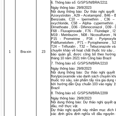
Thông báo số: G/SPS/N/BRA/2211
Ngày thông báo: 29/8/2023
Nội dung thông báo: Dự thảo nghị quyết 
Azoxystrobin , A29 – Acetamiprid , B46 – 
Benzoate, C10 – Ipermethrin , C36 –
oxychloride, C58 – Alpha- cypermethrin ,
Dimethoate , D36 - Difenoconazol , D39 - 
F68 - Fluxapiroxade , F76 - Fluindapir ,
M19 - Metribuzim , N08 - Nicosulfurom , N
P15 - Prometrine , P34 - Pyriproxy
Pidiflumetofem , P71 – Pyriophenone , S2
T24 – Trifluralin , T32 – Tebuconazole và
chuyên khảo về hoạt chất thuốc trừ sâu ,
1
Bra-xin
23
bảo quản gỗ, được công bố theo hướng
tháng 10 năm 2021 trên Công báo Brazil
Thông báo số: G/SPS/N/BRA/2210
Ngày thông báo: 29/8/2023
Nội dung thông báo: Dự thảo nghị quyết
florylpicoxamide vào danh sách chuyên kh
thuốc trừ sâu, sản phẩm tẩy rửa gia dụng
bởi hướng dẫn Quy chuẩn 103 vào ngày 19
Brazil
Thông báo số: G/SPS/N/BRA/2209
Ngày thông báo: 29/8/2023
Nội dung thông báo: Dự thảo nghị quyết q
dầu, mỡ thực vật.
Dự thảo nghị quyết này nhằm mục đích
xác định giữa định nghĩa về dầu nguyên 