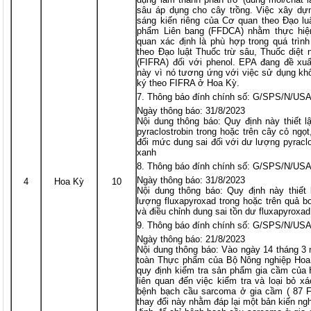
sâu áp dụng cho cây trồng. Việc xây dự
sáng kiến riêng của Cơ quan theo Đạo 
phẩm Liên bang (FFDCA) nhằm thực hi
quan xác định là phù hợp trong quá trìn
theo Đạo luật Thuốc trừ sâu, Thuốc diệt 
(FIFRA) đối với phenol. EPA đang đề xuấ
này vì nó tương ứng với việc sử dụng kh
ký theo FIFRA ở Hoa Kỳ.
Thông báo đính chính số: G/SPS/N/US
Ngày thông báo: 31/8/2023
Nội dung thông báo: Quy định này thiết 
pyraclostrobin trong hoặc trên cây cỏ ngọt
đổi mức dung sai đối với dư lượng pyraclo
xanh
Thông báo đính chính số: G/SPS/N/US
Ngày thông báo: 31/8/2023
4
Hoa Kỳ
10
Nội dung thông báo: Quy định này thiết 
lượng fluxapyroxad trong hoặc trên quả bơ;
và điều chỉnh dung sai tồn dư fluxapyroxad
Thông báo đính chính số: G/SPS/N/USA
Ngày thông báo: 21/8/2023
Nội dung thông báo: Vào ngày 14 tháng 3
toàn Thực phẩm của Bộ Nông nghiệp Hoa 
quy định kiểm tra sản phẩm gia cầm của 
liên quan đến việc kiểm tra và loại bỏ x
bệnh bạch cầu sarcoma ở gia cầm ( 87 
thay đổi này nhằm đáp lại một bản kiến ng