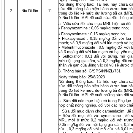
Nội dung thông báo: Tài liệu này chứa cá
sửa đổi thông báo hiện hành được ban hà
2
Niu Di-lân
11
trong đó liệt kê mức dư lượng tối đa (MRL
ở Niu Di-lân. MPI đề xuất sửa đổi Thông b
Việc sửa đổi các mục MRL hiện có đối 
• Fenpyrazamine : 0,05 mg/kg trong nho;
• Fenpyroximate : 0,15 mg/kg trong bơ;
• Fluxapyroxad : 0,15 mg/kg đối với lúa
mạch; và 0,9 mg/kg đối với lúa mạch và h
• Mefentrifluconazole : 0,5 mg/kg đối với
và 3 mg/kg đối với lúa mạch và hạt yến m
• Sulfoxaflor : 0,01 đối với trứng, mỡ gi
với nội tạng gia cầm; và 0,2 mg/kg đối vớ
thận và gan của động vật có vú sẽ được th
Thông báo số: G/SPS/N/NZL/731
Ngày thông báo: 25/8/2023
Nội dung thông báo: Tài liệu này chứa cá
sửa đổi thông báo hiện hành được ban hà
trong đó liệt kê mức dư lượng tối đa (MRL
ở Niu Di-lân. MPI đề xuất những sửa đổi s
Sửa đổi các mục hiện có trong Phụ lục 
hợp chất nông nghiệp, đối với các hợp chấ
− Sửa đổi mục dành cho carbendazim, để s
− Sửa đổi mục đối với cyromazine , để s
MRL mới ở mức 0,2 mg/kg đối với trứng, 
0,05 mg/kg đối với nội tạng gia cầm, 0,3 
cừu , 0,3 mg/kg đối với mỡ cừu và 0,01 m