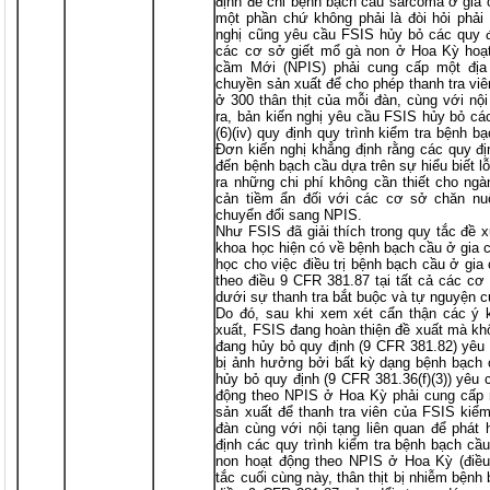
định để chỉ bệnh bạch cầu sarcoma ở gia c
một phần chứ không phải là đòi hỏi phải l
nghị cũng yêu cầu FSIS hủy bỏ các quy đị
các cơ sở giết mổ gà non ở Hoa Kỳ hoạt
cầm Mới (NPIS) phải cung cấp một địa
chuyền sản xuất để cho phép thanh tra vi
ở 300 thân thịt của mỗi đàn, cùng với nộ
ra, bản kiến nghị yêu cầu FSIS hủy bỏ các
(6)(iv) quy định quy trình kiểm tra bệnh 
Đơn kiến nghị khẳng định rằng các quy đị
đến bệnh bạch cầu dựa trên sự hiểu biết l
ra những chi phí không cần thiết cho ngà
cản tiềm ẩn đối với các cơ sở chăn n
chuyển đổi sang NPIS.
Như FSIS đã giải thích trong quy tắc đề x
khoa học hiện có về bệnh bạch cầu ở gia c
học cho việc điều trị bệnh bạch cầu ở gi
theo điều 9 CFR 381.87 tại tất cả các c
dưới sự thanh tra bắt buộc và tự nguyện 
Do đó, sau khi xem xét cẩn thận các ý 
xuất, FSIS đang hoàn thiện đề xuất mà kh
đang hủy bỏ quy định (9 CFR 381.82) yêu c
bị ảnh hưởng bởi bất kỳ dạng bệnh bạch 
hủy bỏ quy định (9 CFR 381.36(f)(3)) yêu
động theo NPIS ở Hoa Kỳ phải cung cấp 
sản xuất để thanh tra viên của FSIS kiểm 
đàn cùng với nội tạng liên quan để phát
định các quy trình kiểm tra bệnh bạch cầ
non hoạt động theo NPIS ở Hoa Kỳ (điều 
tắc cuối cùng này, thân thịt bị nhiễm bệnh