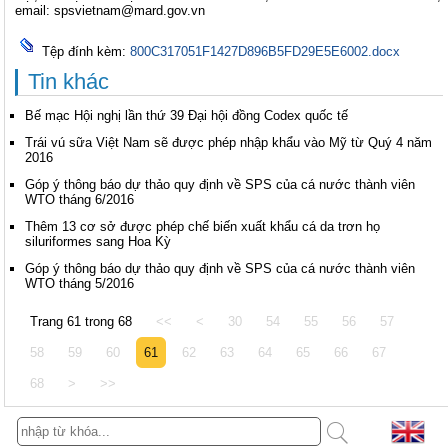
email:
spsvietnam@mard.gov.vn
Tệp đính kèm:
800C317051F1427D896B5FD29E5E6002.docx
Tin khác
Bế mạc Hội nghị lần thứ 39 Đại hội đồng Codex quốc tế
Trái vú sữa Việt Nam sẽ được phép nhập khẩu vào Mỹ từ Quý 4 năm
2016
Góp ý thông báo dự thảo quy định về SPS của cá nước thành viên
WTO tháng 6/2016
Thêm 13 cơ sở được phép chế biến xuất khẩu cá da trơn họ
siluriformes sang Hoa Kỳ
Góp ý thông báo dự thảo quy định về SPS của cá nước thành viên
WTO tháng 5/2016
Trang 61 trong 68
<<
<
30
54
55
56
57
58
59
60
61
62
63
64
65
66
67
68
>
>>