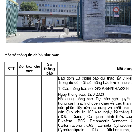
Một số thông tin chính như sau:
Số
Đối tác/ khu
STT
thông
Nội dun
vực
báo
Bao gồm 13 thông báo dự thảo lấy ý kiế
Trong đó có một số thông báo lưu ý như s
Các thông báo số: G/SPS/N/BRA/2216
Ngày thông báo: 12/9/2023
Nội dung thông báo: Dự thảo nghị quyết 
trong danh sách chuyên khảo về các thành
sản phẩm tẩy rửa gia dụng và chất bảo
dẫn Quy chuẩn 103 vào ngày 19 tháng 1
(DOU - Diário ) Cơ quan chính thức của 
Bixafem , B55 - Emamectin Benzoate, C1
Carfentrazone , C63 - Lambda- Cyhalothrin 
Cyantraniliprole , D17 - Diflubenzur