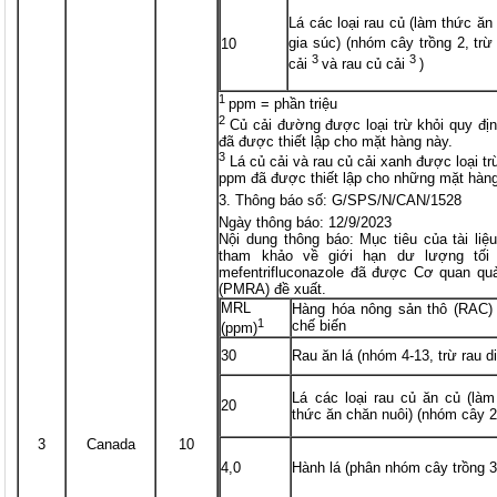
Lá các loại rau củ (làm thức ă
gia súc) (nhóm cây trồng 2, t
10
3
3
cải
và rau củ cải
)
1
ppm = phần triệu
2
Củ cải đường được loại trừ khỏi quy 
đã được thiết lập cho mặt hàng này.
3
Lá củ cải và rau củ cải xanh được loại 
ppm đã được thiết lập cho những mặt hàng
Thông báo số: G/SPS/N/CAN/1528
Ngày thông báo: 12/9/2023
Nội dung thông báo: Mục tiêu của tài li
tham khảo về giới hạn dư lượng tối 
mefentrifluconazole đã được Cơ quan quả
(PMRA) đề xuất.
MRL
Hàng hóa nông sản thô (RAC)
1
chế biến
(ppm)
30
Rau ăn lá (nhóm 4-13, trừ rau d
Lá các loại rau củ ăn củ (là
20
thức ăn chăn nuôi) (nhóm cây 2
3
Canada
10
4,0
Hành lá (phân nhóm cây trồng 3