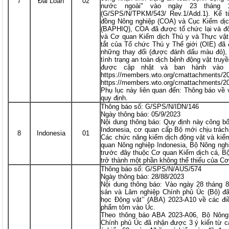
7
Đài Loan
02
nước ngoài" vào ngày 23 tháng
(G/SPS/N/TPKM/543/ Rev.1/Add.1). Kể 
đồng Nông nghiệp (COA) và Cục Kiểm dịc
(BAPHIQ), COA đã được tổ chức lại và đổ
và Cơ quan Kiểm dịch Thú y và Thực vật 
tắt của Tổ chức Thú y Thế giới (OIE) đã
những thay đổi (được đánh dấu màu đỏ), 
tình trạng an toàn dịch bệnh động vật tru
được cập nhật và ban hành vào 
https://members.wto.org/crnattachments
https://members.wto.org/crnattachments
Phụ lục này liên quan đến: Thông báo về 
quy định.
Thông báo số: G/SPS/N/IDN/146
Ngày thông báo: 05/9/2023
Nội dung thông báo: Quy định này công bố
Indonesia, cơ quan cấp Bộ mới chịu trách
8
Indonesia
01
Các chức năng kiểm dịch động vật và kiểm
quan Nông nghiệp Indonesia, Bộ Nông ngh
trước đây thuộc Cơ quan Kiểm dịch cá, Bộ
trở thành một phần không thể thiếu của Cơ
Thông báo số: G/SPS/N/AUS/574
Ngày thông báo: 28/88/2023
Nội dung thông báo: Vào ngày 28 tháng 
sản và Lâm nghiệp Chính phủ Úc (Bộ) đã
học Động vật’’ (ABA) 2023-A10 về các đi
phẩm tôm vào Úc.
Theo thông báo ABA 2023-A06, Bộ Nông
Chính phủ Úc đã nhận được 3 ý kiến từ các