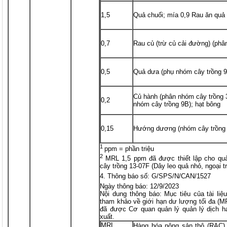
1,5
Quả chuối; mía 0,9 Rau ăn quả
0,7
Rau củ (trừ củ cải đường) (ph
0,5
Quả dưa (phụ nhóm cây trồng 9
Củ hành (phân nhóm cây trồng 3
0,2
nhóm cây trồng 9B); hạt bông
0,15
Hướng dương (nhóm cây trồng 
1
ppm = phần triệu
2
MRL 1,5 ppm đã được thiết lập cho qu
cây trồng 13-07F (Dây leo quả nhỏ, ngoại tr
Thông báo số: G/SPS/N/CAN/1527
Ngày thông báo: 12/9/2023
Nội dung thông báo: Mục tiêu của tài li
tham khảo về giới hạn dư lượng tối đa (MR
đã được Cơ quan quản lý quản lý dịch 
xuất.
MRL
Hàng hóa nông sản thô (RAC)