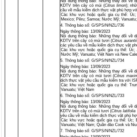
Nội dung thông báo: Những thay đổi về d
KDTV trên cây có múi (
Citrus
limon
); nh
cầu về mẫu kiểm dịch thực vật phù hợp v
Các khu vực hoặc quốc gia cụ thể: Úc; B
Mexico; Pêru; Samoa; Nước Mỹ; Vanuatu;
Thông báo số: G/SPS/N/NZL/736
Ngày thông báo: 13/09/2023
Nội dung thông báo: Những thay đổi về d
KDTV trên cây có múi tươi (
Citrus
aurantii
các yêu cầu về mẫu kiểm dịch thực vật p
Các khu vực hoặc quốc gia cụ thể: Úc;
Nước Mỹ; Vanuatu; Việt Nam và New Cale
Thông báo số: G/SPS/N/NZL/734
Ngày thông báo: 13/09/2023
Nội dung thông báo: Những thay đổi về d
KDTV trên cây có múi tươi (
Citrus maxi
dịch thực vật yêu cầu mẫu kiểm tra với I
Các khu vực hoặc quốc gia cụ thể: Tru
Vanuatu; Việt Nam
Thông báo số: G/SPS/N/NZL/733
Ngày thông báo: 13/09/2023
Nội dung thông báo: Những thay đổi về d
KDTV trên cây có múi tươi (
Citrus
latifolia
yêu cầu về mẫu kiểm dịch thực vật phù h
Các khu vực hoặc quốc gia cụ thể: Úc; B
Vanuatu; Việt Nam; Quần đảo Cook và Niu
Thông báo số: G/SPS/N/NZL/732
Ngày thông báo: 13/09/2023