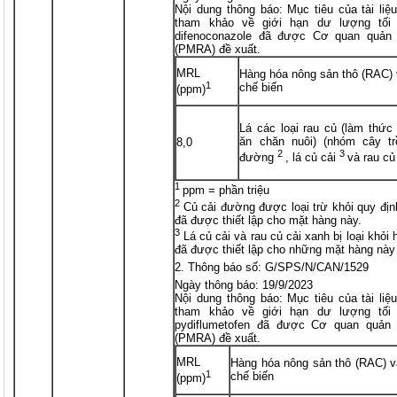
Nội dung thông báo: Mục tiêu của tài li
tham khảo về giới hạn dư lượng tối 
difenoconazole đã được Cơ quan quản 
(PMRA) đề xuất.
MRL
Hàng hóa nông sản thô (RAC)
1
chế biến
(ppm)
Lá các loại rau củ (làm thứ
ăn chăn nuôi) (nhóm cây tr
8,0
2
3
đường
, lá củ cải
và rau củ
1
ppm = phần triệu
2
Củ cải đường được loại trừ khỏi quy đ
đã được thiết lập cho mặt hàng này.
3
Lá củ cải và rau củ cải xanh bị loại kh
đã được thiết lập cho những mặt hàng này
Thông báo số: G/SPS/N/CAN/1529
Ngày thông báo: 19/9/2023
Nội dung thông báo: Mục tiêu của tài li
tham khảo về giới hạn dư lượng tối 
pydiflumetofen đã được Cơ quan quản 
(PMRA) đề xuất.
MRL
Hàng hóa nông sản thô (RAC) 
1
chế biến
(ppm)