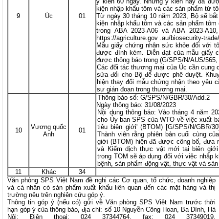
ý kiến 60 ngày. Những ý kiến này đã đượ
kiện nhập khẩu tôm và các sản phẩm từ t
9
Úc
01
Từ ngày 30 tháng 10 năm 2023, Bộ sẽ bắt 
kiện nhập khẩu tôm và các sản phẩm tôm 
trong ABA 2023-A06 và ABA 2023-A10,
https://agriculture.gov .au/biosecurity-trad
Mẫu giấy chứng nhận sức khỏe đối với tô
được đính kèm. Diễn đạt của mẫu giấy 
được thông báo trong (G/SPS/N/AUS/565, 
Các đối tác thương mại của Úc cần cung
sửa đổi cho Bộ để được phê duyệt. Khuy
hiện thay đổi mẫu chứng nhận theo yêu c
sự gián đoạn trong thương mại.
Thông báo số: G/SPS/N/GBR/30/Add.2
Ngày thông báo: 31/08/2023
Nội dung thông báo: Vào tháng 4 năm 2
cho Ủy ban SPS của WTO về việc xuất bả
Vương quốc
tiêu biên giới' (BTOM) [G/SPS/N/GBR/30
10
01
Anh
Thành viên rằng phiên bản cuối cùng củ
giới (BTOM) hiện đã được công bố, đưa r
và Kiểm dịch thực vật mới tại biên gi
trong TOM sẽ áp dụng đối với việc nhập
bệnh, sản phẩm động vật, thực vật và sản
11
Khác
34
Văn phòng SPS Việt Nam đề nghị các Cơ quan, tổ chức, doanh nghiệp
và cá nhân có sản phẩm xuất khẩu liên quan đến các mặt hàng và thị
trường nêu trên nghiên cứu góp ý.
Thông tin góp ý (nếu có) gửi về Văn phòng SPS Việt Nam trước thời
hạn góp ý của thông báo
,
địa chỉ: số 10 Nguyễn Công Hoan, Ba Đình, Hà
Nội; Điện thoại: 024 37344764, fax: 024 37349019,