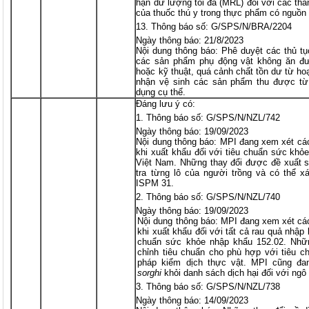
hạn dư lượng tối đa (MRL) đối với các th
của thuốc thú y trong thực phẩm có nguồn
Thông báo số: G/SPS/N/BRA/2204
Ngày thông báo: 21/8/2023
Nội dung thông báo: Phê duyệt các thủ t
các sản phẩm phụ động vật không ăn đư
hoặc kỹ thuật, quá cảnh chất tồn dư từ ho
nhận vệ sinh các sản phẩm thu được từ
dụng cụ thể.
Đáng lưu ý có:
Thông báo số: G/SPS/N/NZL/742
Ngày thông báo: 19/09/2023
Nội dung thông báo: MPI đang xem xét các
khi xuất khẩu đối với tiêu chuẩn sức kh
Việt Nam. Những thay đổi được đề xuất s
tra từng lô của người trồng và có thể xá
ISPM 31.
Thông báo số: G/SPS/N/NZL/740
Ngày thông báo: 19/09/2023
Nội dung thông báo: MPI đang xem xét cá
khi xuất khẩu đối với tất cả rau quả nhập 
chuẩn sức khỏe nhập khẩu 152.02. Nhữn
chỉnh tiêu chuẩn cho phù hợp với tiêu c
pháp kiểm dịch thực vật. MPI cũng đa
sorghi
khỏi danh sách dịch hại đối với ngô
Thông báo số: G/SPS/N/NZL/738
Ngày thông báo: 14/09/2023