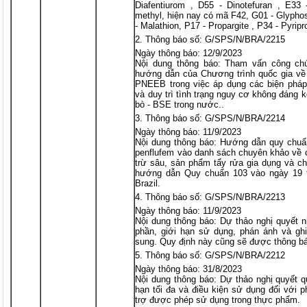
Diafentiurom , D55 - Dinotefuran , E33 -
methyl, hiện nay có mã F42, G01 - Glyphos
- Malathion, P17 - Propargite , P34 - Pyripr
Thông báo số: G/SPS/N/BRA/2215
Ngày thông báo: 12/9/2023
Nội dung thông báo: Tham vấn công ch
hướng dẫn của Chương trình quốc gia về 
PNEEB trong việc áp dụng các biện pháp
và duy trì tình trạng nguy cơ không đáng 
bò - BSE trong nước..
Thông báo số: G/SPS/N/BRA/2214
Ngày thông báo: 11/9/2023
Nội dung thông báo: Hướng dẫn quy chuẩn
penflufem vào danh sách chuyên khảo về c
trừ sâu, sản phẩm tẩy rửa gia dụng và c
hướng dẫn Quy chuẩn 103 vào ngày 19 
Brazil.
Thông báo số: G/SPS/N/BRA/2213
Ngày thông báo: 11/9/2023
Nội dung thông báo: Dự thảo nghị quyết n
phần, giới hạn sử dụng, phán ánh và g
sung. Quy định này cũng sẽ được thông bá
Thông báo số: G/SPS/N/BRA/2212
Ngày thông báo: 31/8/2023
Nội dung thông báo: Dự thảo nghị quyết q
hạn tối đa và điều kiện sử dụng đối với 
trợ được phép sử dụng trong thực phẩm.