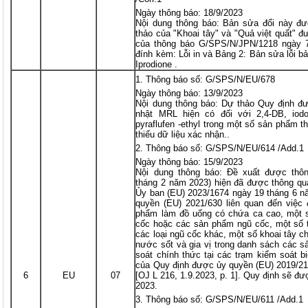
Ngày thông báo: 18/9/2023
Nội dung thông báo: Bản sửa đổi này 
thảo của "Khoai tây" và "Quả việt quất" 
của thông báo G/SPS/N/JPN/1218 ngày 
đính kèm: Lỗi in và Bảng 2: Bản sửa lỗi bả
Iprodione .
Thông báo số: G/SPS/N/EU/678
Ngày thông báo: 13/9/2023
Nội dung thông báo: Dự thảo Quy định đư
nhật MRL hiện có đối với 2,4-DB, iodo
pyraflufen -ethyl trong một số sản phẩm 
thiếu dữ liệu xác nhận..
Thông báo số: G/SPS/N/EU/614 /Add.1
Ngày thông báo: 15/9/2023
Nội dung thông báo: Đề xuất được thô
tháng 2 năm 2023) hiện đã được thông qu
Ủy ban (EU) 2023/1674 ngày 19 tháng 6 n
quyền (EU) 2021/630 liên quan đến việc
phẩm làm đồ uống có chứa ca cao, một 
cốc hoặc các sản phẩm ngũ cốc, một số 
các loại ngũ cốc khác, một số khoai tây ch
nước sốt và gia vị trong danh sách các 
soát chính thức tại các trạm kiểm soát bi
của Quy định được ủy quyền (EU) 2019/21
6
EU
07
[OJ L 216, 1.9.2023, p. 1]. Quy định sẽ đ
2023.
Thông báo số: G/SPS/N/EU/611 /Add.1