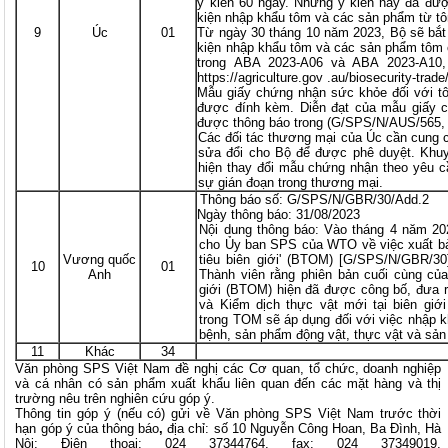
ý kiến 60 ngày. Những ý kiến này đã đượ
kiện nhập khẩu tôm và các sản phẩm từ t
9
Úc
01
Từ ngày 30 tháng 10 năm 2023, Bộ sẽ bắt 
kiện nhập khẩu tôm và các sản phẩm tôm 
trong ABA 2023-A06 và ABA 2023-A10,
https://agriculture.gov .au/biosecurity-trad
Mẫu giấy chứng nhận sức khỏe đối với tô
được đính kèm. Diễn đạt của mẫu giấy 
được thông báo trong (G/SPS/N/AUS/565, 
Các đối tác thương mại của Úc cần cung
sửa đổi cho Bộ để được phê duyệt. Khuy
hiện thay đổi mẫu chứng nhận theo yêu c
sự gián đoạn trong thương mại.
Thông báo số: G/SPS/N/GBR/30/Add.2
Ngày thông báo: 31/08/2023
Nội dung thông báo: Vào tháng 4 năm 2
cho Ủy ban SPS của WTO về việc xuất bả
Vương quốc
tiêu biên giới' (BTOM) [G/SPS/N/GBR/30
10
01
Anh
Thành viên rằng phiên bản cuối cùng củ
giới (BTOM) hiện đã được công bố, đưa r
và Kiểm dịch thực vật mới tại biên gi
trong TOM sẽ áp dụng đối với việc nhập
bệnh, sản phẩm động vật, thực vật và sản
11
Khác
34
Văn phòng SPS Việt Nam đề nghị các Cơ quan, tổ chức, doanh nghiệp
và cá nhân có sản phẩm xuất khẩu liên quan đến các mặt hàng và thị
trường nêu trên nghiên cứu góp ý.
Thông tin góp ý (nếu có) gửi về Văn phòng SPS Việt Nam trước thời
hạn góp ý của thông báo
,
địa chỉ: số 10 Nguyễn Công Hoan, Ba Đình, Hà
Nội; Điện thoại: 024 37344764, fax: 024 37349019,