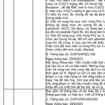
− Mục mới dành cho fluoxapiprolin , đặt
chua và 0,01(*) mg/kg đối với khoai tây
fluralaner , để đặt MRL mới ở mức 0,01(*)
ở thận cừu, 0,01(*) mg/kg ở gan cừu và 0,0
(*) biểu thị mức dư lượng tối đa đã đượ
lượng phân tích;
b) Việc bổ sung hai mục mới trong Phụ lụ
không áp dụng mức dư lượng tối đa, đố
carboxylic (ACC), khi được sử dụng làm c
và đối với peptide Flg22-Bt, khi dùng làm 
c) Việc bổ sung mục mới trong Phụ lục 3,
mức dư lượng tối đa, đối với axit adrenal
sau khi cắt sừng, ở cừu sau khi cắt đuôi,
Việc sửa đổi mục hiện có trong Phụ lục 3 đ
tham chiếu đến axit oxalic dihydrat.
Thông báo số: G/SPS/N/NZL/730
Ngày thông báo: 25/8/2023
Nội dung thông báo: Tiêu chuẩn chất thải 
vật liệu rủi ro vô cơ hiện hành. Những tha
việc bổ sung các nhà cung cấp dịch vụ xử
thời gian xử lý. Ngoài ra còn có việc làm 
phạm vi các mặt hàng có thể nhập khẩu (n
nguy hại để tiêu hủy, kim loại phế liệu và
mở rộng phạm vi, tên tiêu chuẩn cũng đã đ
khẩu đối với chất thải để thu hồi, tái xử lý,
Bao gồm 05 thông báo về dự thảo lấy ý ki
thông qua hoặc có hiệu lực, một số thông 
Thông báo số: G/SPS/N/CAN/1530
Ngày thông báo: 19/9/2023