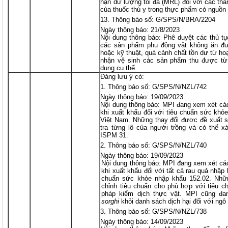
hạn dư lượng tối đa (MRL) đối với các th
của thuốc thú y trong thực phẩm có nguồn
Thông báo số: G/SPS/N/BRA/2204
Ngày thông báo: 21/8/2023
Nội dung thông báo: Phê duyệt các thủ t
các sản phẩm phụ động vật không ăn đư
hoặc kỹ thuật, quá cảnh chất tồn dư từ ho
nhận vệ sinh các sản phẩm thu được từ
dụng cụ thể.
Đáng lưu ý có:
Thông báo số: G/SPS/N/NZL/742
Ngày thông báo: 19/09/2023
Nội dung thông báo: MPI đang xem xét các
khi xuất khẩu đối với tiêu chuẩn sức kh
Việt Nam. Những thay đổi được đề xuất s
tra từng lô của người trồng và có thể xá
ISPM 31.
Thông báo số: G/SPS/N/NZL/740
Ngày thông báo: 19/09/2023
Nội dung thông báo: MPI đang xem xét cá
khi xuất khẩu đối với tất cả rau quả nhập 
chuẩn sức khỏe nhập khẩu 152.02. Nhữn
chỉnh tiêu chuẩn cho phù hợp với tiêu c
pháp kiểm dịch thực vật. MPI cũng đa
sorghi
khỏi danh sách dịch hại đối với ngô
Thông báo số: G/SPS/N/NZL/738
Ngày thông báo: 14/09/2023