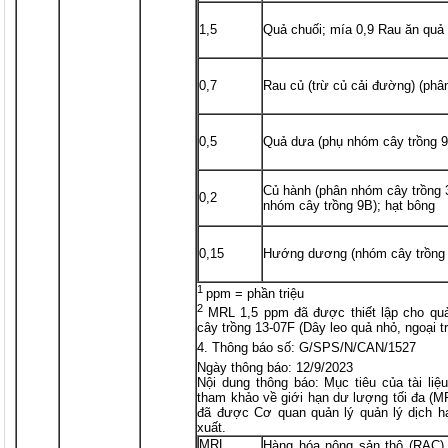
1,5
Quả chuối; mía 0,9 Rau ăn quả
0,7
Rau củ (trừ củ cải đường) (ph
0,5
Quả dưa (phụ nhóm cây trồng 9
Củ hành (phân nhóm cây trồng 3
0,2
nhóm cây trồng 9B); hạt bông
0,15
Hướng dương (nhóm cây trồng 
1
ppm = phần triệu
2
MRL 1,5 ppm đã được thiết lập cho qu
cây trồng 13-07F (Dây leo quả nhỏ, ngoại tr
Thông báo số: G/SPS/N/CAN/1527
Ngày thông báo: 12/9/2023
Nội dung thông báo: Mục tiêu của tài li
tham khảo về giới hạn dư lượng tối đa (MR
đã được Cơ quan quản lý quản lý dịch 
xuất.
MRL
Hàng hóa nông sản thô (RAC)