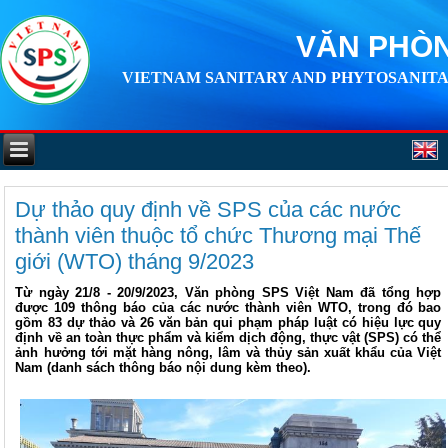
VĂN PHÒN
VIETNAM SANITARY AND PHYTOSANITA
Dự thảo quy định về SPS của các nước
thành viên thuộc tổ chức Thương mại Thế
giới (WTO) tháng 9/2023
Từ ngày 21/8 - 20/9/2023, Văn phòng SPS Việt Nam đã tổng hợp
được 109 thông báo của các nước thành viên WTO, trong đó bao
gồm 83 dự thảo và 26 văn bản qui phạm pháp luật có hiệu lực quy
định về an toàn thực phẩm và kiểm dịch động, thực vật (SPS) có thể
ảnh hưởng tới mặt hàng nông, lâm và thủy sản xuất khẩu của Việt
Nam (danh sách thông báo nội dung kèm theo).