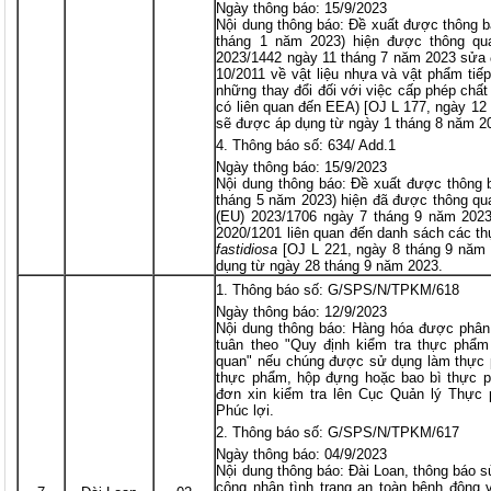
Ngày thông báo: 15/9/2023
Nội dung thông báo: Đề xuất được thông 
tháng 1 năm 2023) hiện được thông qu
2023/1442 ngày 11 tháng 7 năm 2023 sửa đ
10/2011 về vật liệu nhựa và vật phẩm tiế
những thay đổi đối với việc cấp phép chấ
có liên quan đến EEA) [OJ L 177, ngày 12 
sẽ được áp dụng từ ngày 1 tháng 8 năm 2
Thông báo số: 634/ Add.1
Ngày thông báo: 15/9/2023
Nội dung thông báo: Đề xuất được thông 
tháng 5 năm 2023) hiện đã được thông qua
(EU) 2023/1706 ngày 7 tháng 9 năm 2023
2020/1201 liên quan đến danh sách các th
fastidiosa
[OJ L 221, ngày 8 tháng 9 năm 2
dụng từ ngày 28 tháng 9 năm 2023.
Thông báo số: G/SPS/N/TPKM/618
Ngày thông báo: 12/9/2023
Nội dung thông báo: Hàng hóa được phân 
tuân theo "Quy định kiểm tra thực phẩ
quan" nếu chúng được sử dụng làm thực 
thực phẩm, hộp đựng hoặc bao bì thực 
đơn xin kiểm tra lên Cục Quản lý Thự
Phúc lợi.
Thông báo số: G/SPS/N/TPKM/617
Ngày thông báo: 04/9/2023
Nội dung thông báo: Đài Loan, thông báo sử
công nhận tình trạng an toàn bệnh động 