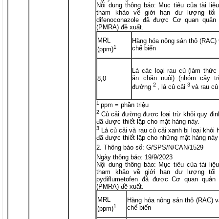
Nội dung thông báo: Mục tiêu của tài li
tham khảo về giới hạn dư lượng tối 
difenoconazole đã được Cơ quan quản 
(PMRA) đề xuất.
MRL
Hàng hóa nông sản thô (RAC)
1
chế biến
(ppm)
Lá các loại rau củ (làm thứ
ăn chăn nuôi) (nhóm cây tr
8,0
2
3
đường
, lá củ cải
và rau củ
1
ppm = phần triệu
2
Củ cải đường được loại trừ khỏi quy đ
đã được thiết lập cho mặt hàng này.
3
Lá củ cải và rau củ cải xanh bị loại kh
đã được thiết lập cho những mặt hàng này
Thông báo số: G/SPS/N/CAN/1529
Ngày thông báo: 19/9/2023
Nội dung thông báo: Mục tiêu của tài li
tham khảo về giới hạn dư lượng tối 
pydiflumetofen đã được Cơ quan quản 
(PMRA) đề xuất.
MRL
Hàng hóa nông sản thô (RAC) 
1
chế biến
(ppm)