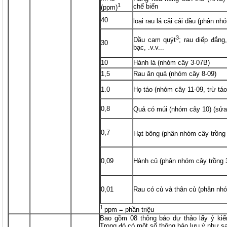
1
chế biến
(ppm)
40
loại rau lá cải cải dầu (phân n
3
Dầu cam quýt
; rau diếp đắng
30
bạc, .v.v...
10
Hành lá (nhóm cây 3-07B)
1,5
Rau ăn quả (nhóm cây 8-09)
1.0
Họ táo (nhóm cây 11-09, trừ táo
0,8
Quả có múi (nhóm cây 10) (sửa
0,7
Hạt bông (phân nhóm cây trồng 
0,09
Hành củ (phân nhóm cây trồng 
0,01
Rau có củ và thân củ (phân nh
1
ppm = phần triệu
Bao gồm 08 thông báo dự thảo lấy ý kiế
Trong đó có một số thông báo lưu ý như s