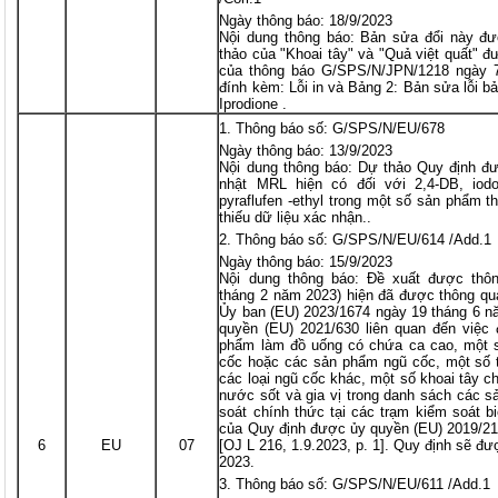
Ngày thông báo: 18/9/2023
Nội dung thông báo: Bản sửa đổi này 
thảo của "Khoai tây" và "Quả việt quất" 
của thông báo G/SPS/N/JPN/1218 ngày 
đính kèm: Lỗi in và Bảng 2: Bản sửa lỗi bả
Iprodione .
Thông báo số: G/SPS/N/EU/678
Ngày thông báo: 13/9/2023
Nội dung thông báo: Dự thảo Quy định đư
nhật MRL hiện có đối với 2,4-DB, iodo
pyraflufen -ethyl trong một số sản phẩm 
thiếu dữ liệu xác nhận..
Thông báo số: G/SPS/N/EU/614 /Add.1
Ngày thông báo: 15/9/2023
Nội dung thông báo: Đề xuất được thô
tháng 2 năm 2023) hiện đã được thông qu
Ủy ban (EU) 2023/1674 ngày 19 tháng 6 n
quyền (EU) 2021/630 liên quan đến việc
phẩm làm đồ uống có chứa ca cao, một 
cốc hoặc các sản phẩm ngũ cốc, một số 
các loại ngũ cốc khác, một số khoai tây ch
nước sốt và gia vị trong danh sách các 
soát chính thức tại các trạm kiểm soát bi
của Quy định được ủy quyền (EU) 2019/21
6
EU
07
[OJ L 216, 1.9.2023, p. 1]. Quy định sẽ đ
2023.
Thông báo số: G/SPS/N/EU/611 /Add.1