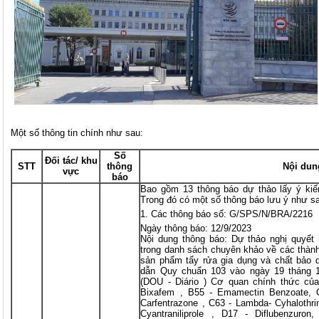
Một số thông tin chính như sau:
Số
Đối tác/ khu
STT
thông
Nội dun
vực
báo
Bao gồm 13 thông báo dự thảo lấy ý kiế
Trong đó có một số thông báo lưu ý như s
Các thông báo số: G/SPS/N/BRA/2216
Ngày thông báo: 12/9/2023
Nội dung thông báo: Dự thảo nghị quyết 
trong danh sách chuyên khảo về các thành
sản phẩm tẩy rửa gia dụng và chất bảo
dẫn Quy chuẩn 103 vào ngày 19 tháng 1
(DOU - Diário ) Cơ quan chính thức của 
Bixafem , B55 - Emamectin Benzoate, C1
Carfentrazone , C63 - Lambda- Cyhalothrin 
Cyantraniliprole , D17 - Diflubenzur