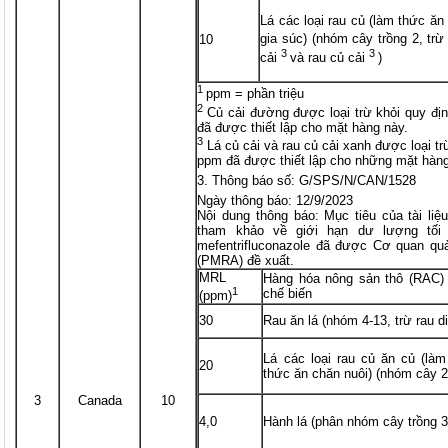
Lá các loại rau củ (làm thức ă
gia súc) (nhóm cây trồng 2, t
10
3
3
cải
và rau củ cải
)
1
ppm = phần triệu
2
Củ cải đường được loại trừ khỏi quy 
đã được thiết lập cho mặt hàng này.
3
Lá củ cải và rau củ cải xanh được loại 
ppm đã được thiết lập cho những mặt hàng
Thông báo số: G/SPS/N/CAN/1528
Ngày thông báo: 12/9/2023
Nội dung thông báo: Mục tiêu của tài li
tham khảo về giới hạn dư lượng tối 
mefentrifluconazole đã được Cơ quan quả
(PMRA) đề xuất.
MRL
Hàng hóa nông sản thô (RAC)
1
chế biến
(ppm)
30
Rau ăn lá (nhóm 4-13, trừ rau d
Lá các loại rau củ ăn củ (là
20
thức ăn chăn nuôi) (nhóm cây 2
3
Canada
10
4,0
Hành lá (phân nhóm cây trồng 3