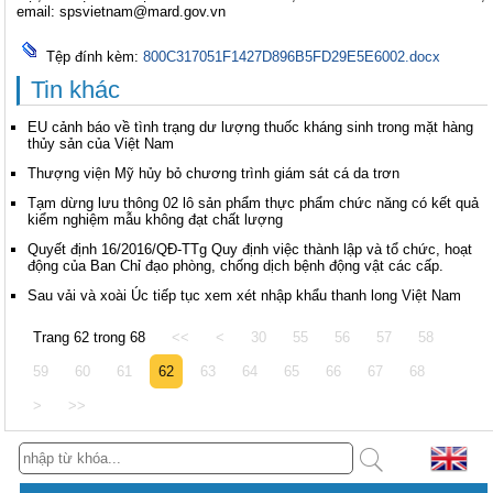
email:
spsvietnam@mard.gov.vn
Tệp đính kèm:
800C317051F1427D896B5FD29E5E6002.docx
Tin khác
EU cảnh báo về tình trạng dư lượng thuốc kháng sinh trong mặt hàng
thủy sản của Việt Nam
Thượng viện Mỹ hủy bỏ chương trình giám sát cá da trơn
Tạm dừng lưu thông 02 lô sản phẩm thực phẩm chức năng có kết quả
kiểm nghiệm mẫu không đạt chất lượng
Quyết định 16/2016/QĐ-TTg Quy định việc thành lập và tổ chức, hoạt
động của Ban Chỉ đạo phòng, chống dịch bệnh động vật các cấp.
Sau vải và xoài Úc tiếp tục xem xét nhập khẩu thanh long Việt Nam
Trang 62 trong 68
<<
<
30
55
56
57
58
59
60
61
62
63
64
65
66
67
68
>
>>