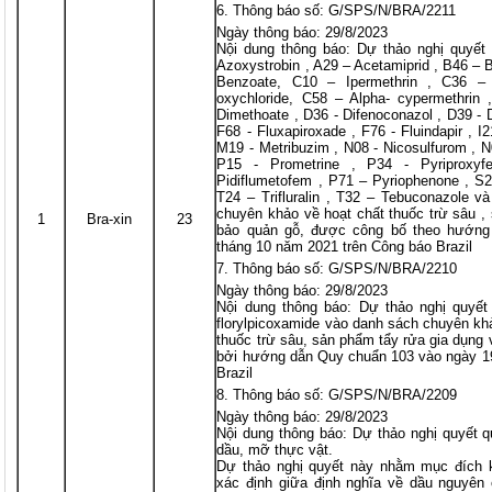
Thông báo số: G/SPS/N/BRA/2211
Ngày thông báo: 29/8/2023
Nội dung thông báo: Dự thảo nghị quyết 
Azoxystrobin , A29 – Acetamiprid , B46 – 
Benzoate, C10 – Ipermethrin , C36 –
oxychloride, C58 – Alpha- cypermethrin ,
Dimethoate , D36 - Difenoconazol , D39 - 
F68 - Fluxapiroxade , F76 - Fluindapir ,
M19 - Metribuzim , N08 - Nicosulfurom , N
P15 - Prometrine , P34 - Pyriproxy
Pidiflumetofem , P71 – Pyriophenone , S2
T24 – Trifluralin , T32 – Tebuconazole và
chuyên khảo về hoạt chất thuốc trừ sâu ,
1
Bra-xin
23
bảo quản gỗ, được công bố theo hướng
tháng 10 năm 2021 trên Công báo Brazil
Thông báo số: G/SPS/N/BRA/2210
Ngày thông báo: 29/8/2023
Nội dung thông báo: Dự thảo nghị quyết
florylpicoxamide vào danh sách chuyên kh
thuốc trừ sâu, sản phẩm tẩy rửa gia dụng
bởi hướng dẫn Quy chuẩn 103 vào ngày 19
Brazil
Thông báo số: G/SPS/N/BRA/2209
Ngày thông báo: 29/8/2023
Nội dung thông báo: Dự thảo nghị quyết q
dầu, mỡ thực vật.
Dự thảo nghị quyết này nhằm mục đích
xác định giữa định nghĩa về dầu nguyên 