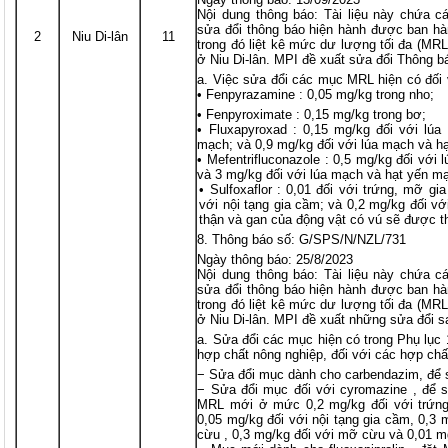
Nội dung thông báo: Tài liệu này chứa cá
sửa đổi thông báo hiện hành được ban hà
2
Niu Di-lân
11
trong đó liệt kê mức dư lượng tối đa (MRL
ở Niu Di-lân. MPI đề xuất sửa đổi Thông b
Việc sửa đổi các mục MRL hiện có đối 
• Fenpyrazamine : 0,05 mg/kg trong nho;
• Fenpyroximate : 0,15 mg/kg trong bơ;
• Fluxapyroxad : 0,15 mg/kg đối với lúa
mạch; và 0,9 mg/kg đối với lúa mạch và h
• Mefentrifluconazole : 0,5 mg/kg đối với
và 3 mg/kg đối với lúa mạch và hạt yến m
• Sulfoxaflor : 0,01 đối với trứng, mỡ gi
với nội tạng gia cầm; và 0,2 mg/kg đối vớ
thận và gan của động vật có vú sẽ được th
Thông báo số: G/SPS/N/NZL/731
Ngày thông báo: 25/8/2023
Nội dung thông báo: Tài liệu này chứa cá
sửa đổi thông báo hiện hành được ban hà
trong đó liệt kê mức dư lượng tối đa (MRL
ở Niu Di-lân. MPI đề xuất những sửa đổi s
Sửa đổi các mục hiện có trong Phụ lục 
hợp chất nông nghiệp, đối với các hợp chấ
− Sửa đổi mục dành cho carbendazim, để s
− Sửa đổi mục đối với cyromazine , để s
MRL mới ở mức 0,2 mg/kg đối với trứng, 
0,05 mg/kg đối với nội tạng gia cầm, 0,3 
cừu , 0,3 mg/kg đối với mỡ cừu và 0,01 m