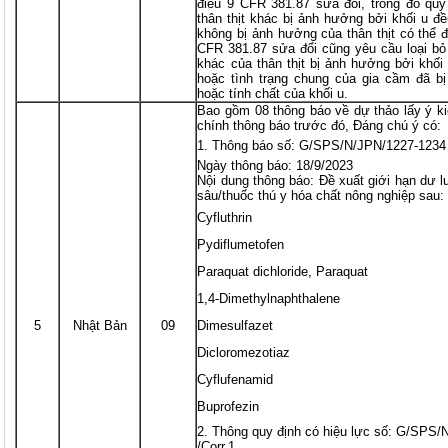
điều 9 CFR 381.87 sửa đổi, trong đó quy
thân thịt khác bị ảnh hưởng bởi khối u đ
không bị ảnh hưởng của thân thịt có thể 
CFR 381.87 sửa đổi cũng yêu cầu loại bỏ
khác của thân thịt bị ảnh hưởng bởi khối
hoặc tình trạng chung của gia cầm đã bị
hoặc tính chất của khối u.
Bao gồm 08 thông báo về dự thảo lấy ý ki
chính thông báo trước đó, Đáng chú ý có:
Thông báo số: G/SPS/N/JPN/1227-1234
Ngày thông báo: 18/9/2023
Nội dung thông báo: Đề xuất giới hạn dư l
sâu/thuốc thú y hóa chất nông nghiệp sau:
Cyfluthrin
Pydiflumetofen
Paraquat dichloride, Paraquat
1,4-Dimethylnaphthalene
5
Nhật Bản
09
Dimesulfazet
Dicloromezotiaz
Cyflufenamid
Buprofezin
Thông quy định có hiệu lực số: G/SPS/
/Corr.1