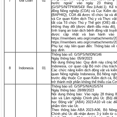
7
Đài Loan
02
nước ngoài" vào ngày 23 tháng
(G/SPS/N/TPKM/543/ Rev.1/Add.1). Kể 
đồng Nông nghiệp (COA) và Cục Kiểm dịc
(BAPHIQ), COA đã được tổ chức lại và đổ
và Cơ quan Kiểm dịch Thú y và Thực vật 
tắt của Tổ chức Thú y Thế giới (OIE) đã
những thay đổi (được đánh dấu màu đỏ), 
tình trạng an toàn dịch bệnh động vật tru
được cập nhật và ban hành vào 
https://members.wto.org/crnattachments
https://members.wto.org/crnattachments
Phụ lục này liên quan đến: Thông báo về 
quy định.
Thông báo số: G/SPS/N/IDN/146
Ngày thông báo: 05/9/2023
Nội dung thông báo: Quy định này công bố
Indonesia, cơ quan cấp Bộ mới chịu trách
8
Indonesia
01
Các chức năng kiểm dịch động vật và kiểm
quan Nông nghiệp Indonesia, Bộ Nông ngh
trước đây thuộc Cơ quan Kiểm dịch cá, Bộ
trở thành một phần không thể thiếu của Cơ
Thông báo số: G/SPS/N/AUS/574
Ngày thông báo: 28/88/2023
Nội dung thông báo: Vào ngày 28 tháng 
sản và Lâm nghiệp Chính phủ Úc (Bộ) đã
học Động vật’’ (ABA) 2023-A10 về các đi
phẩm tôm vào Úc.
Theo thông báo ABA 2023-A06, Bộ Nông
Chính phủ Úc đã nhận được 3 ý kiến từ các