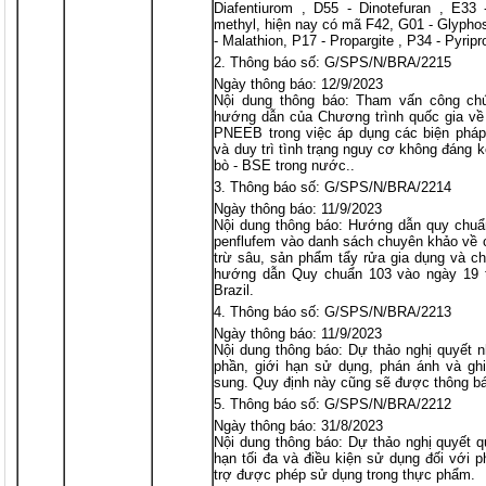
Diafentiurom , D55 - Dinotefuran , E33 -
methyl, hiện nay có mã F42, G01 - Glyphos
- Malathion, P17 - Propargite , P34 - Pyripr
Thông báo số: G/SPS/N/BRA/2215
Ngày thông báo: 12/9/2023
Nội dung thông báo: Tham vấn công ch
hướng dẫn của Chương trình quốc gia về 
PNEEB trong việc áp dụng các biện pháp
và duy trì tình trạng nguy cơ không đáng 
bò - BSE trong nước..
Thông báo số: G/SPS/N/BRA/2214
Ngày thông báo: 11/9/2023
Nội dung thông báo: Hướng dẫn quy chuẩn
penflufem vào danh sách chuyên khảo về c
trừ sâu, sản phẩm tẩy rửa gia dụng và c
hướng dẫn Quy chuẩn 103 vào ngày 19 
Brazil.
Thông báo số: G/SPS/N/BRA/2213
Ngày thông báo: 11/9/2023
Nội dung thông báo: Dự thảo nghị quyết n
phần, giới hạn sử dụng, phán ánh và g
sung. Quy định này cũng sẽ được thông bá
Thông báo số: G/SPS/N/BRA/2212
Ngày thông báo: 31/8/2023
Nội dung thông báo: Dự thảo nghị quyết q
hạn tối đa và điều kiện sử dụng đối với 
trợ được phép sử dụng trong thực phẩm.