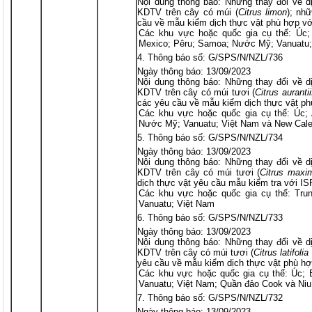
Nội dung thông báo: Những thay đổi về d
KDTV trên cây có múi (
Citrus
limon
); nh
cầu về mẫu kiểm dịch thực vật phù hợp v
Các khu vực hoặc quốc gia cụ thể: Úc; B
Mexico; Pêru; Samoa; Nước Mỹ; Vanuatu;
Thông báo số: G/SPS/N/NZL/736
Ngày thông báo: 13/09/2023
Nội dung thông báo: Những thay đổi về d
KDTV trên cây có múi tươi (
Citrus
aurantii
các yêu cầu về mẫu kiểm dịch thực vật p
Các khu vực hoặc quốc gia cụ thể: Úc;
Nước Mỹ; Vanuatu; Việt Nam và New Cale
Thông báo số: G/SPS/N/NZL/734
Ngày thông báo: 13/09/2023
Nội dung thông báo: Những thay đổi về d
KDTV trên cây có múi tươi (
Citrus maxi
dịch thực vật yêu cầu mẫu kiểm tra với I
Các khu vực hoặc quốc gia cụ thể: Tru
Vanuatu; Việt Nam
Thông báo số: G/SPS/N/NZL/733
Ngày thông báo: 13/09/2023
Nội dung thông báo: Những thay đổi về d
KDTV trên cây có múi tươi (
Citrus
latifolia
yêu cầu về mẫu kiểm dịch thực vật phù h
Các khu vực hoặc quốc gia cụ thể: Úc; B
Vanuatu; Việt Nam; Quần đảo Cook và Niu
Thông báo số: G/SPS/N/NZL/732
Ngày thông báo: 13/09/2023