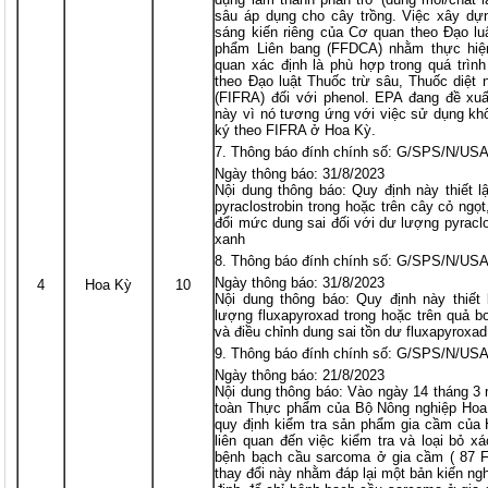
sâu áp dụng cho cây trồng. Việc xây dự
sáng kiến riêng của Cơ quan theo Đạo 
phẩm Liên bang (FFDCA) nhằm thực hi
quan xác định là phù hợp trong quá trìn
theo Đạo luật Thuốc trừ sâu, Thuốc diệt 
(FIFRA) đối với phenol. EPA đang đề xuấ
này vì nó tương ứng với việc sử dụng kh
ký theo FIFRA ở Hoa Kỳ.
Thông báo đính chính số: G/SPS/N/US
Ngày thông báo: 31/8/2023
Nội dung thông báo: Quy định này thiết 
pyraclostrobin trong hoặc trên cây cỏ ngọt
đổi mức dung sai đối với dư lượng pyraclo
xanh
Thông báo đính chính số: G/SPS/N/US
Ngày thông báo: 31/8/2023
4
Hoa Kỳ
10
Nội dung thông báo: Quy định này thiết 
lượng fluxapyroxad trong hoặc trên quả bơ;
và điều chỉnh dung sai tồn dư fluxapyroxad
Thông báo đính chính số: G/SPS/N/USA
Ngày thông báo: 21/8/2023
Nội dung thông báo: Vào ngày 14 tháng 3
toàn Thực phẩm của Bộ Nông nghiệp Hoa 
quy định kiểm tra sản phẩm gia cầm của 
liên quan đến việc kiểm tra và loại bỏ x
bệnh bạch cầu sarcoma ở gia cầm ( 87 
thay đổi này nhằm đáp lại một bản kiến ng