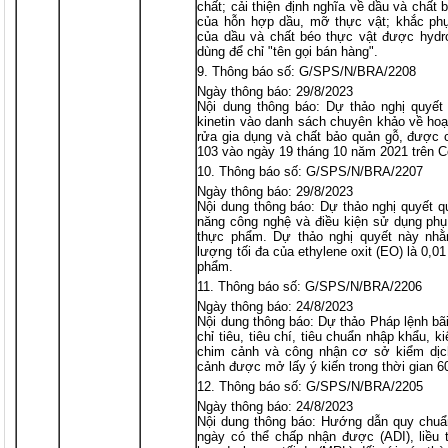
chất; cải thiện định nghĩa về dầu và chất 
của hỗn hợp dầu, mỡ thực vật; khắc phụ
của dầu và chất béo thực vật được hydro
dùng để chỉ "tên gọi bán hàng".
Thông báo số: G/SPS/N/BRA/2208
Ngày thông báo: 29/8/2023
Nội dung thông báo: Dự thảo nghị quyết 
kinetin vào danh sách chuyên khảo về hoạ
rửa gia dụng và chất bảo quản gỗ, được
103 vào ngày 19 tháng 10 năm 2021 trên C
Thông báo số: G/SPS/N/BRA/2207
Ngày thông báo: 29/8/2023
Nội dung thông báo: Dự thảo nghị quyết q
năng công nghệ và điều kiện sử dụng phụ
thực phẩm. Dự thảo nghị quyết này nhằ
lượng tối đa của ethylene oxit (EO) là 0,0
phẩm.
Thông báo số: G/SPS/N/BRA/2206
Ngày thông báo: 24/8/2023
Nội dung thông báo: Dự thảo Pháp lệnh bã
chỉ tiêu, tiêu chí, tiêu chuẩn nhập khẩu, 
chim cảnh và công nhận cơ sở kiểm dịc
cảnh được mở lấy ý kiến trong thời gian 6
Thông báo số: G/SPS/N/BRA/2205
Ngày thông báo: 24/8/2023
Nội dung thông báo: Hướng dẫn quy chuẩn 
ngày có thể chấp nhận được (ADI), liều 