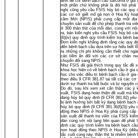
định để chỉ bệnh bạch cầu sarcoma ở gia c
một phần chứ không phải là đòi hỏi phải l
nghị cũng yêu cầu FSIS hủy bỏ các quy đị
các cơ sở giết mổ gà non ở Hoa Kỳ hoạt
cầm Mới (NPIS) phải cung cấp một địa
chuyền sản xuất để cho phép thanh tra vi
ở 300 thân thịt của mỗi đàn, cùng với nộ
ra, bản kiến nghị yêu cầu FSIS hủy bỏ các
(6)(iv) quy định quy trình kiểm tra bệnh 
Đơn kiến nghị khẳng định rằng các quy đị
đến bệnh bạch cầu dựa trên sự hiểu biết l
ra những chi phí không cần thiết cho ngà
cản tiềm ẩn đối với các cơ sở chăn n
chuyển đổi sang NPIS.
Như FSIS đã giải thích trong quy tắc đề x
khoa học hiện có về bệnh bạch cầu ở gia c
học cho việc điều trị bệnh bạch cầu ở gi
theo điều 9 CFR 381.87 tại tất cả các c
dưới sự thanh tra bắt buộc và tự nguyện 
Do đó, sau khi xem xét cẩn thận các ý 
xuất, FSIS đang hoàn thiện đề xuất mà kh
đang hủy bỏ quy định (9 CFR 381.82) yêu c
bị ảnh hưởng bởi bất kỳ dạng bệnh bạch 
hủy bỏ quy định (9 CFR 381.36(f)(3)) yêu
động theo NPIS ở Hoa Kỳ phải cung cấp 
sản xuất để thanh tra viên của FSIS kiểm 
đàn cùng với nội tạng liên quan để phát
định các quy trình kiểm tra bệnh bạch cầ
non hoạt động theo NPIS ở Hoa Kỳ (điều 
tắc cuối cùng này, thân thịt bị nhiễm bệnh