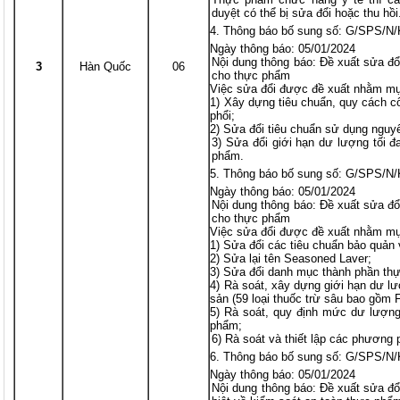
duyệt có thể bị sửa đổi hoặc thu hồi.
Thông báo bố sung số: G/SPS/N
Ngày thông báo: 05/01/2024
Nội dung thông báo: Đề xuất sửa đổi
3
Hàn Quốc
06
cho thực phẩm
Việc sửa đổi được đề xuất nhằm mụ
1) Xây dựng tiêu chuẩn, quy cách 
phổi;
2) Sửa đổi tiêu chuẩn sử dụng nguy
3) Sửa đổi giới hạn dư lượng tối đ
phẩm.
Thông báo bố sung số: G/SPS/N
Ngày thông báo: 05/01/2024
Nội dung thông báo: Đề xuất sửa đổi
cho thực phẩm
Việc sửa đổi được đề xuất nhằm mụ
1) Sửa đổi các tiêu chuẩn bảo quản 
2) Sửa lại tên Seasoned Laver;
3) Sửa đổi danh mục thành phần thự
4) Rà soát, xây dựng giới hạn dư lư
sản (59 loại thuốc trừ sâu bao gồm F
5) Rà soát, quy định mức dư lượng 
phẩm;
6) Rà soát và thiết lập các phương
Thông báo bố sung số: G/SPS/N
Ngày thông báo: 05/01/2024
Nội dung thông báo: Đề xuất sửa đổi