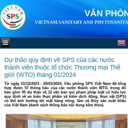
VĂN PHÒN
VIETNAM SANITARY AND PHYTOSANITA
Dự thảo quy định về SPS của các nước
thành viên thuộc tổ chức Thương mại Thế
giới (WTO) tháng 01/2024
Từ ngày 21/12/2023 - 20/01/2024, Văn phòng SPS Việt Nam đã tổng
hợp được 57 thông báo của các nước thành viên WTO, trong đó
bao gồm 45 dự thảo và 12 văn bản qui phạm pháp luật có hiệu lực
quy định về an toàn thực phẩm và kiểm dịch động, thực vật (SPS)
có thể ảnh hưởng tới mặt hàng nông, lâm và thủy sản xuất khẩu
của Việt Nam (danh sách thông báo nội dung kèm theo).