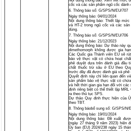
Nội dung thông báo: Xem xét mức độ
cốc và các sản phẩm ngũ cốc dành 
Thông báo số: G/SPS/N/EU/707
Ngày thông báo: 04/01/2024
Nội dung thông báo: Thiết lập mức 
và HT-2 trong ngũ cốc và các sản
dùng.
Thông báo số: G/SPS/N/EU/706
Ngày thông báo: 21/12/2023
Nội dung thông báo: Dự thảo này qu
dimethomorph không được gia hạn
Các Quốc gia Thành viên EU sẽ rút
bảo vệ thực vật có chứa hoạt chấ
phê duyệt dựa trên đánh giá đầu 
chất thuốc trừ sâu ở EU theo Quy
trước đây đã được đánh giá và phê 
Quyết định này chỉ liên quan đến vi
sản phẩm bảo vệ thực vật có chứa
và hết thời gian gia hạn đối với cá
định riêng biệt có thể thiết lập MR
ra theo thủ tục SPS.
Dự thảo Quy định thực hiện của 
theo TBT.
Thông báobổ sung số: G/SPS/N/
Ngày thông báo: 19/01/2024
Nội dung thông báo: Đề xuất đượ
(ngày 27 tháng 9 năm 2023) hiện 
Ủy ban (EU) 2024/238 ngày 15 thán