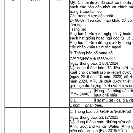
Mỹ. Chỉ thị được đề xuất có thể đư
sách các bản cập nhật và chính sá
trang 1 của tài liệu.
Các trang được cập nhật
D- 96-07: Yêu cầu nhập khẩu đối với
làm sạch
Trang mới
Phụ lục 1: Đơn đề nghị xử lý hoặc 
sạch hạt giống hoặc ngũ cốc từ lục 
Phụ lục 2: Đơn đề nghị xử lý sàng l
cốc nhập khẩu từ nước ngoài.
Thông báo bổ sung số:
G/SPS/N/CAN/1536/Add.1
Ngày thông báo: 17/01/2024
Nội dung thông báo: Tài liệu giới
xuất cho carfentrazone -ethyl đượ
(ngày 23 tháng 10 năm 2023) đã đ
năm 2024. MRL đề xuất được thiết l
giới hạn dư lượng tối đa và được c
Hàng hóa nông sản t
1
MRL (ppm)
qua chế biến
0,1
Hạt mù tạt (loại gia vị
1 ppm = phần triệu
.
Thông báo số: G/SPS/N/GBR/50
Ngày thông báo: 21/12/2023
Nội dung thông báo: Những sửa đổi 
Anh, Scotland và xứ Wales (Anh) g
hiện của Ủy ban (EU) 2019/2072):