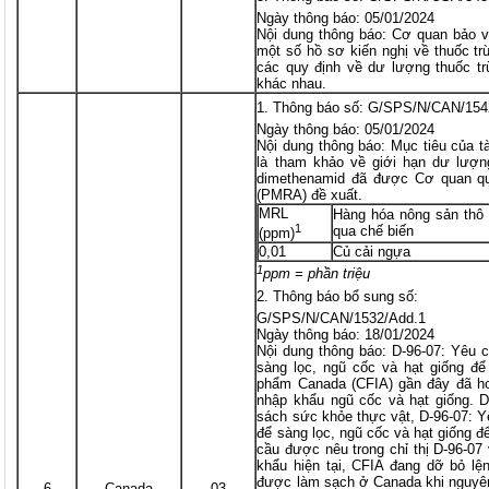
Ngày thông báo: 05/01/2024
Nội dung thông báo: Cơ quan bảo 
một số hồ sơ kiến nghị về thuốc tr
các quy định về dư lượng thuốc tr
khác nhau.
Thông báo số: G/SPS/N/CAN/154
Ngày thông báo: 05/01/2024
Nội dung thông báo: Mục tiêu của 
là tham khảo về giới hạn dư lượng
dimethenamid đã được Cơ quan qu
(PMRA) đề xuất.
MRL
Hàng hóa nông sản thô
1
qua chế biến
(ppm)
0,01
Củ cải ngựa
1
ppm = phần triệu
Thông báo bổ sung số:
G/SPS/N/CAN/1532/Add.1
Ngày thông báo: 18/01/2024
Nội dung thông báo: D-96-07: Yêu 
sàng lọc, ngũ cốc và hạt giống đ
phẩm Canada (CFIA) gần đây đã ho
nhập khẩu ngũ cốc và hạt giống. D
sách sức khỏe thực vật, D-96-07: Y
để sàng lọc, ngũ cốc và hạt giống 
cầu được nêu trong chỉ thị D-96-07
khẩu hiện tại, CFIA đang dỡ bỏ lệ
được làm sạch ở Canada khi nguyên
6
Canada
03