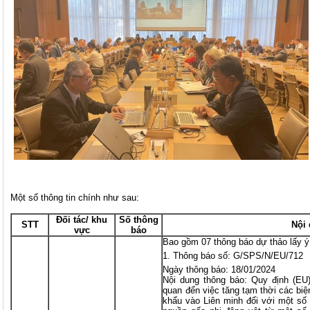
Một số thông tin chính như sau:
Đối tác/ khu
Số thông
STT
Nội
vực
báo
Bao gồm 07 thông báo dự thảo lấy ý
Thông báo số: G/SPS/N/EU/712
Ngày thông báo: 18/01/2024
Nội dung thông báo: Quy định (EU)
quan đến việc tăng tạm thời các biệ
khẩu vào Liên minh đối với một số