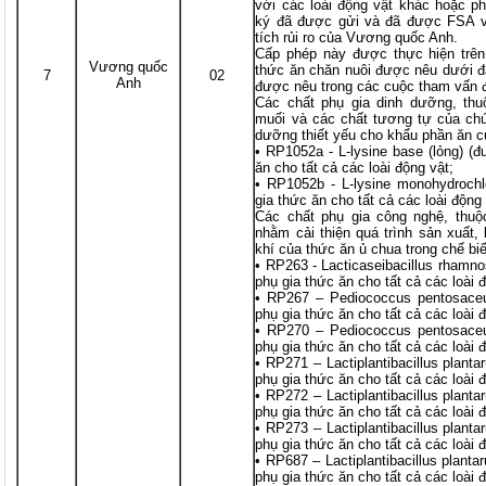
với các loài động vật khác hoặc 
ký đã được gửi và đã được FSA và
tích rủi ro của Vương quốc Anh.
Cấp phép này được thực hiện trê
Vương quốc
thức ăn chăn nuôi được nêu dưới đây
7
02
Anh
được nêu trong các cuộc tham vấn đ
Các chất phụ gia dinh dưỡng, thu
muối và các chất tương tự của chú
dưỡng thiết yếu cho khẩu phần ăn c
• RP1052a - L-lysine base (lỏng) (
ăn cho tất cả các loài động vật;
• RP1052b - L-lysine monohydroch
gia thức ăn cho tất cả các loài động 
Các chất phụ gia công nghệ, thuộ
nhằm cải thiện quá trình sản xuất,
khí của thức ăn ủ chua trong chế bi
• RP263 - Lacticaseibacillus rhamn
phụ gia thức ăn cho tất cả các loài 
• RP267 – Pediococcus pentosaceu
phụ gia thức ăn cho tất cả các loài 
• RP270 – Pediococcus pentosaceu
phụ gia thức ăn cho tất cả các loài 
• RP271 – Lactiplantibacillus plant
phụ gia thức ăn cho tất cả các loài 
• RP272 – Lactiplantibacillus plant
phụ gia thức ăn cho tất cả các loài 
• RP273 – Lactiplantibacillus plant
phụ gia thức ăn cho tất cả các loài 
• RP687 – Lactiplantibacillus plan
phụ gia thức ăn cho tất cả các loài 