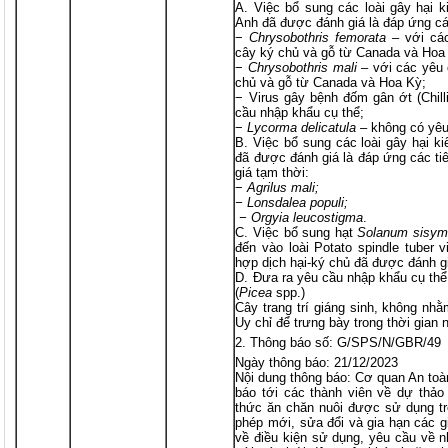
A. Việc bổ sung các loài gây hại
Anh đã được đánh giá là đáp ứng các
−
Chrysobothris femorata
– với các
cây ký chủ và gỗ từ Canada và Hoa
−
Chrysobothris mali
– với các yêu 
chủ và gỗ từ Canada và Hoa Kỳ;
− Virus gây bệnh đốm gân ớt (Chilli
cầu nhập khẩu cụ thể;
−
Lycorma delicatula
– không có yêu
B. Việc bổ sung các loài gây hại 
đã được đánh giá là đáp ứng các ti
giá tạm thời:
−
Agrilus mali;
− Lonsdalea populi;
− Orgyia leucostigma
.
C. Việc bổ sung hạt
Solanum sisymb
đến vào loài Potato spindle tuber 
hợp dịch hại-ký chủ đã được đánh g
D. Đưa ra yêu cầu nhập khẩu cụ thể
(
Picea
spp.)
Cây trang trí giáng sinh, không nh
Uy chỉ để trưng bày trong thời gian 
Thông báo số: G/SPS/N/GBR/49
Ngày thông báo: 21/12/2023
Nội dung thông báo: Cơ quan An t
báo tới các thành viên về dự thả
thức ăn chăn nuôi được sử dụng tr
phép mới, sửa đổi và gia hạn các g
về điều kiện sử dụng, yêu cầu về 