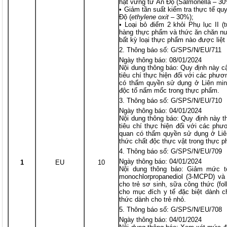
hạt vừng từ Ấn Độ (Salmonella – 30
• Giảm tần suất kiểm tra thực tế quy
Độ (
ethylene
oxit
– 30%);
• Loại bỏ điểm 2 khỏi Phụ lục II 
hàng thực phẩm và thức ăn chăn nuô
bất kỳ loại thực phẩm nào được liệt 
Thông báo số: G/SPS/N/EU/711
Ngày thông báo: 08/01/2024
Nội dung thông báo: Quy định này 
tiêu chí thực hiện đối với các phư
có thẩm quyền sử dụng ở Liên min
độc tố nấm mốc trong thực phẩm.
Thông báo số: G/SPS/N/EU/710
Ngày thông báo: 04/01/2024
Nội dung thông báo: Quy định này t
tiêu chí thực hiện đối với các ph
quan có thẩm quyền sử dụng ở Liê
thức chất độc thực vật trong thực 
Thông báo số: G/SPS/N/EU/709
Ngày thông báo: 04/01/2024
1
EU
10
Nội dung thông báo: Giảm mức tố
monochlorpropanediol (3-MCPD) v
cho trẻ sơ sinh, sữa công thức (fo
cho mục đích y tế đặc biệt dành c
thức dành cho trẻ nhỏ.
Thông báo số: G/SPS/N/EU/708
Ngày thông báo: 04/01/2024