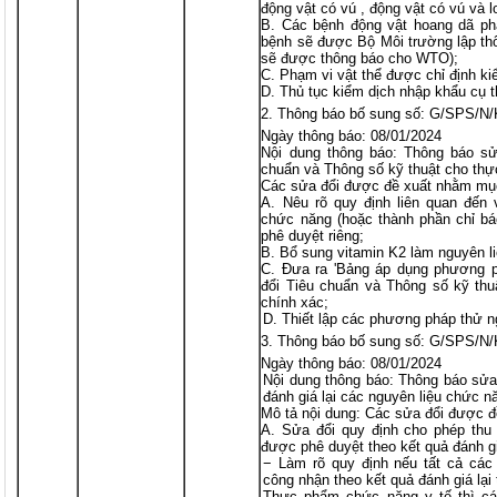
động vật có vú , động vật có vú và lo
B. Các bệnh động vật hoang dã phả
bệnh sẽ được Bộ Môi trường lập th
sẽ được thông báo cho WTO);
C. Phạm vi vật thể được chỉ định ki
D. Thủ tục kiểm dịch nhập khẩu cụ t
Thông báo bố sung số: G/SPS/N
Ngày thông báo: 08/01/2024
Nội dung thông báo: Thông báo sử
chuẩn và Thông số kỹ thuật cho th
Các sửa đổi được đề xuất nhằm mụ
A. Nêu rõ quy định liên quan đến 
chức năng (hoặc thành phần chỉ bá
phê duyệt riêng;
B. Bổ sung vitamin K2 làm nguyên li
C. Đưa ra 'Bảng áp dụng phương p
đổi Tiêu chuẩn và Thông số kỹ thu
chính xác;
D. Thiết lập các phương pháp thử n
Thông báo bố sung số: G/SPS/N
Ngày thông báo: 08/01/2024
Nội dung thông báo: Thông báo sửa
đánh giá lại các nguyên liệu chức nă
Mô tả nội dung: Các sửa đổi được 
A. Sửa đổi quy định cho phép thu
được phê duyệt theo kết quả đánh gi
− Làm rõ quy định nếu tất cả cá
công nhận theo kết quả đánh giá lại t
Thực phẩm chức năng y tế thì cá