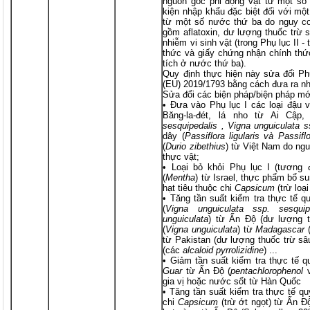
nguồn gốc phi động vật từ một số 
kiện nhập khẩu đặc biệt đối với mộ
từ một số nước thứ ba do nguy c
gồm aflatoxin, dư lượng thuốc trừ s
nhiễm vi sinh vật (trong Phụ lục II 
thức và giấy chứng nhận chính thứ
tích ở nước thứ ba).
Quy định thực hiện này sửa đổi Phụ
(EU) 2019/1793 bằng cách đưa ra nh
Sửa đổi các biện pháp/biện pháp mớ
• Đưa vào Phụ lục I các loại đậu v
Băng-la-đét, lá nho từ Ai Cập,
sesquipedalis , Vigna unguiculata s
dây (
Passiflora ligularis và Passifl
(
Durio zibethius
) từ Việt Nam do ng
thực vật;
• Loại bỏ khỏi Phụ lục I (tương
(
Mentha
) từ Israel, thực phẩm bổ 
hạt tiêu thuộc chi
Capsicum
(trừ loạ
• Tăng tần suất kiểm tra thực tế qu
(
Vigna unguiculata ssp. sesquip
unguiculata
) từ Ấn Độ (dư lượng 
(
Vigna unguiculata
) từ
Madagascar
(
từ Pakistan (dư lượng thuốc trừ sâ
(các
alcaloid pyrrolizidine
) ...
• Giảm tần suất kiểm tra thực tế 
Guar
từ Ấn Độ (
pentachlorophenol
gia vị hoặc nước sốt từ Hàn Quốc
• Tăng tần suất kiểm tra thực tế quy
chi
Capsicum
(trừ ớt ngọt) từ Ấn Đ