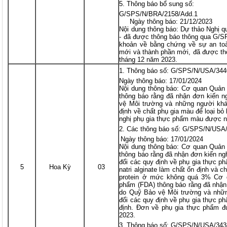
Thông báo bổ sung số:
G/SPS/N/BRA/2158/Add.1
Ngày thông báo: 21/12/2023
Nội dung thông báo: Dự thảo Nghị q
- đã được thông báo thông qua G/S
khoản về bằng chứng về sự an to
mới và thành phần mới, đã được th
tháng 12 năm 2023.
Thông báo số: G/SPS/N/USA/344
Ngày thông báo: 17/01/2024
Nội dung thông báo: Cơ quan Quả
thông báo rằng đã nhận đơn kiến n
vệ Môi trường và những người khác
định về chất phụ gia màu để loại bỏ
nghị phụ gia thực phẩm màu được n
Các thông báo số: G/SPS/N/USA
Ngày thông báo: 17/01/2024
Nội dung thông báo: Cơ quan Quả
thông báo rằng đã nhận đơn kiến nghị
đổi các quy định về phụ gia thực p
5
Hoa Kỳ
03
natri alginate làm chất ổn định và 
protein ở mức không quá 3% Cơ
phẩm (FDA) thông báo rằng đã nhận
do Quỹ Bảo vệ Môi trường và nhữn
đổi các quy định về phụ gia thực p
định. Đơn về phụ gia thực phẩm 
2023.
Thông báo số: G/SPS/N/USA/343