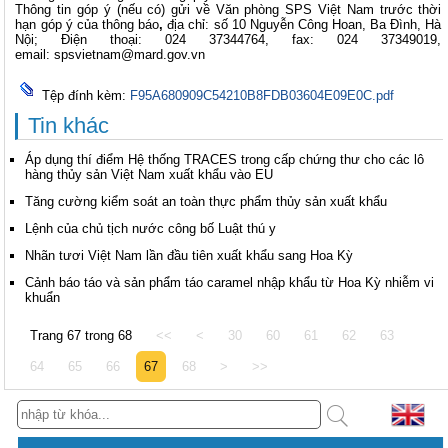
Thông tin góp ý (nếu có) gửi về Văn phòng SPS Việt Nam trước thời
hạn góp ý của thông báo
,
địa chỉ: số 10 Nguyễn Công Hoan, Ba Đình, Hà
Nội; Điện thoại: 024 37344764, fax: 024 37349019,
email:
spsvietnam@mard.gov.vn
Tệp đính kèm:
F95A680909C54210B8FDB03604E09E0C.pdf
Tin khác
Áp dụng thí điểm Hệ thống TRACES trong cấp chứng thư cho các lô
hàng thủy sản Việt Nam xuất khẩu vào EU
Tăng cường kiểm soát an toàn thực phẩm thủy sản xuất khẩu
Lệnh của chủ tịch nước công bố Luật thú y
Nhãn tươi Việt Nam lần đầu tiên xuất khẩu sang Hoa Kỳ
Cảnh báo táo và sản phẩm táo caramel nhập khẩu từ Hoa Kỳ nhiễm vi
khuẩn
Trang 67 trong 68
<<
<
30
60
61
62
63
64
65
66
67
68
>
>>