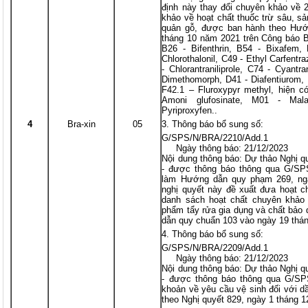
định này thay đổi chuyên khảo về 
khảo về hoạt chất thuốc trừ sâu, s
quản gỗ, được ban hành theo Hướ
tháng 10 năm 2021 trên Công báo Bra
B26 - Bifenthrin, B54 - Bixafem
Chlorothalonil, C49 - Ethyl Carfent
- Chlorantraniliprole, C74 - Cyantra
Dimethomorph, D41 - Diafentiurom, D
F42.1 – Fluroxypyr methyl, hiện 
Amoni glufosinate, M01 - Mala
Pyriproxyfen..
4
Bra-xin
05
Thông báo bổ sung số:
G/SPS/N/BRA/2210/Add.1
Ngày thông báo: 21/12/2023
Nội dung thông báo: Dự thảo Nghị q
- được thông báo thông qua G/SP
làm Hướng dẫn quy phạm 269, ng
nghị quyết này đề xuất đưa hoạt
danh sách hoạt chất chuyên khảo 
phẩm tẩy rửa gia dụng và chất bảo
dẫn quy chuẩn 103 vào ngày 19 thán
Thông báo bổ sung số:
G/SPS/N/BRA/2209/Add.1
Ngày thông báo: 21/12/2023
Nội dung thông báo: Dự thảo Nghị q
- được thông báo thông qua G/SP
khoản về yêu cầu vệ sinh đối với d
theo Nghị quyết 829, ngày 1 tháng 