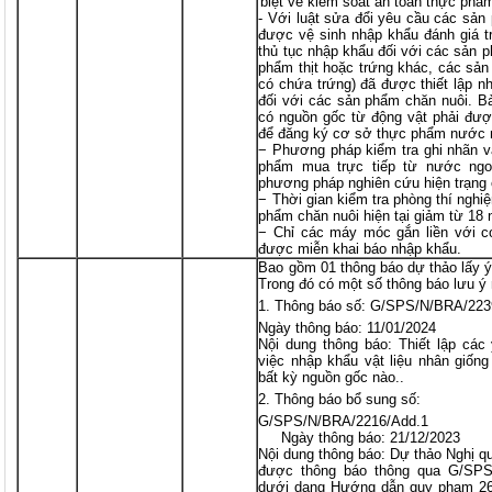
biệt về kiểm soát an toàn thực phẩ
- Với luật sửa đổi yêu cầu các sản
được vệ sinh nhập khẩu đánh giá t
thủ tục nhập khẩu đối với các sản 
phẩm thịt hoặc trứng khác, các sả
có chứa trứng) đã được thiết lập n
đối với các sản phẩm chăn nuôi. B
có nguồn gốc từ động vật phải đượ
để đăng ký cơ sở thực phẩm nước 
− Phương pháp kiểm tra ghi nhãn v
phẩm mua trực tiếp từ nước ngo
phương pháp nghiên cứu hiện trạng
− Thời gian kiểm tra phòng thí nghi
phẩm chăn nuôi hiện tại giảm từ 18
− Chỉ các máy móc gắn liền với c
được miễn khai báo nhập khẩu.
Bao gồm 01 thông báo dự thảo lấy ý
Trong đó có một số thông báo lưu ý
Thông báo số: G/SPS/N/BRA/223
Ngày thông báo: 11/01/2024
Nội dung thông báo: Thiết lập các
việc nhập khẩu vật liệu nhân giống
bất kỳ nguồn gốc nào..
Thông báo bổ sung số:
G/SPS/N/BRA/2216/Add.1
Ngày thông báo: 21/12/2023
Nội dung thông báo: Dự thảo Nghị q
được thông báo thông qua G/SPS
dưới dạng Hướng dẫn quy phạm 26