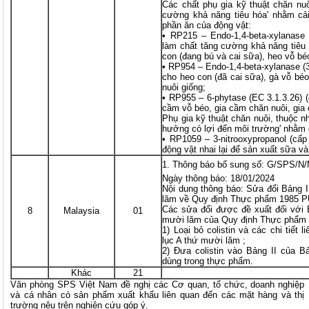
Các chất phụ gia kỹ thuật chăn nu
cường khả năng tiêu hóa' nhằm cải
phần ăn của động vật:
• RP215 – Endo-1,4-beta-xylanase 
làm chất tăng cường khả năng tiêu 
con (đang bú và cai sữa), heo vỗ bé
• RP954 – Endo-1,4-beta-xylanase (3
cho heo con (đã cai sữa), gà vỗ béo
nuôi giống;
• RP955 – 6-phytase (EC 3.1.3.26) (
cầm vỗ béo, gia cầm chăn nuôi, gia
Phụ gia kỹ thuật chăn nuôi, thuộc 
hưởng có lợi đến môi trường' nhằm 
• RP1059 – 3-nitrooxypropanol (cấ
động vật nhai lại để sản xuất sữa và
Thông báo bố sung số: G/SPS/N
Ngày thông báo: 18/01/2024
Nội dung thông báo: Sửa đổi Bảng 
lăm về Quy định Thực phẩm 1985 P
Các sửa đổi được đề xuất đối với 
8
Malaysia
01
mười lăm của Quy định Thực phẩm
1) Loại bỏ colistin và các chi tiết
lục A thứ mười lăm ;
2) Đưa colistin vào Bảng II của B
dùng trong thực phẩm.
Khác
21
Văn phòng SPS Việt Nam đề nghị các Cơ quan, tổ chức, doanh nghiệp
và cá nhân có sản phẩm xuất khẩu liên quan đến các mặt hàng và thị
trường nêu trên nghiên cứu góp ý.