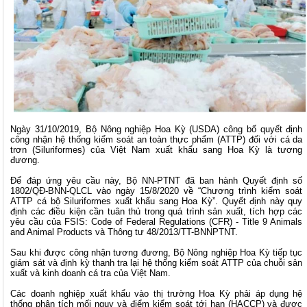
Ngày 31/10/2019, Bộ Nông nghiệp Hoa Kỳ (USDA) công bố quyết định
công nhận hệ thống kiểm soát an toàn thực phẩm (ATTP) đối với
cá da
trơn
(Siluriformes) của Việt Nam xuất khẩu sang Hoa Kỳ là tương
đương.
Để đáp ứng yêu cầu này, Bộ NN-PTNT đã ban hành Quyết định số
1802/QĐ-BNN-QLCL vào ngày 15/8/2020 về “Chương trình kiểm soát
ATTP cá bộ Siluriformes xuất khẩu sang Hoa Kỳ”. Quyết định này quy
định các điều kiện cần tuân thủ trong quá trình sản xuất, tích hợp các
yêu cầu của FSIS: Code of Federal Regulations (CFR) - Title 9 Animals
and Animal Products và Thông tư 48/2013/TT-BNNPTNT.
Sau khi được công nhận tương đương, Bộ Nông nghiệp Hoa Kỳ tiếp tục
giám sát và định kỳ thanh tra lại hệ thống kiểm soát ATTP của chuỗi sản
xuất và kinh doanh cá tra của Việt Nam.
Các doanh nghiệp xuất khẩu vào thị trường Hoa Kỳ phải áp dụng hệ
thống phân tích mối nguy và điểm kiểm soát tới hạn (
HACCP
) và được