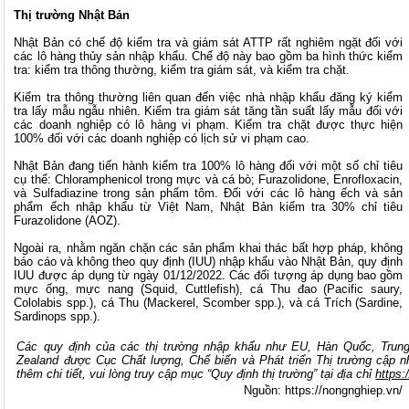
Thị trường Nhật Bản
Nhật Bản có chế độ kiểm tra và giám sát ATTP rất nghiêm ngặt đối với
các lô hàng thủy sản nhập khẩu. Chế độ này bao gồm ba hình thức kiểm
tra: kiểm tra thông thường, kiểm tra giám sát, và kiểm tra chặt.
Kiểm tra thông thường liên quan đến việc nhà nhập khẩu đăng ký kiểm
tra lấy mẫu ngẫu nhiên. Kiểm tra giám sát tăng tần suất lấy mẫu đối với
các doanh nghiệp có lô hàng vi phạm. Kiểm tra chặt được thực hiện
100% đối với các doanh nghiệp có lịch sử vi phạm cao.
Nhật Bản đang tiến hành kiểm tra 100% lô hàng đối với một số chỉ tiêu
cụ thể: Chloramphenicol trong mực và cá bò; Furazolidone, Enrofloxacin,
và Sulfadiazine trong sản phẩm tôm. Đối với các lô hàng ếch và sản
phẩm ếch nhập khẩu từ Việt Nam, Nhật Bản kiểm tra 30% chỉ tiêu
Furazolidone (AOZ).
Ngoài ra, nhằm ngăn chặn các sản phẩm khai thác bất hợp pháp, không
báo cáo và không theo quy định (
IUU
) nhập khẩu vào Nhật Bản, quy định
IUU được áp dụng từ ngày 01/12/2022. Các đối tượng áp dụng bao gồm
mực ống, mực nang (Squid, Cuttlefish), cá Thu đao (Pacific saury,
Cololabis spp.), cá Thu (Mackerel, Scomber spp.), và cá Trích (Sardine,
Sardinops spp.).
Các quy định của các thị trường nhập khẩu như EU, Hàn Quốc, Trun
Zealand được Cục Chất lượng, Chế biến và Phát triển Thị trường cập nhậ
thêm chi tiết, vui lòng truy cập mục “Quy định thị trường” tại địa chỉ
https:
Nguồn: https://nongnghiep.vn/