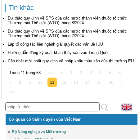
Tin khác
Dự thảo quy định về SPS của các nước thành viên thuộc tổ chức
Thương mại Thế giới (WTO) tháng 8/2024
Dự thảo quy định về SPS của các nước thành viên thuộc tổ chức
Thương mại Thế giới (WTO) tháng 7/2024
Lập tổ công tác liên ngành giải quyết các vấn đề IUU
Hướng dẫn đăng ký xuất khẩu thủy sản vào Trung Quốc
Cập nhật mới nhất quy định về nhập khẩu thủy sản của thị trường EU
Trang 11 trong 68
<<
<
1
2
3
4
5
6
7
8
9
10
11
12
13
14
15
30
>
>>
Cơ quan có thẩm quyền của Việt Nam
Bộ Nông nghiệp và Môi trường