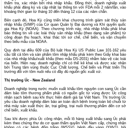
thẩm tra, xác nhận bởi nhà nhập khẩu. Đồng thời, doanh nghiệp xuất
khẩu phải đăng ký và cập nhật lại thông tin với FDA mỗi 2 năm/lần, vào
khoảng thời gian từ tháng 10 đến tháng 12 của các năm chẵn.
Bên cạnh đó, Hoa Kỳ cũng triển khai chương trình giám sát thủy sản
nhập khẩu (SIMP) của Cơ quan Quản lý Đại dương và Khí quyển quốc
gia Hoa Kỳ (NOAA). Theo chương trình này, nhà nhập khẩu phải khai
báo thông tin về các loài thủy sản nhập khẩu (theo dạng sản phẩm) từ
công đoạn thu hoạch, khai thác tới sơ chế, chế biến, và vận chuyển
theo biểu mẫu của NOAA.
Quy định tại điều 609 của Bộ luật Hoa Kỳ US Public Law 101-162 yêu
cầu tất cả tôm và sản phẩm tôm nhập khẩu phải kèm theo Giấy khai báo
của nhà nhập khẩu/xuất khẩu (theo mẫu DS-2031) nhằm bảo vệ các loài
rùa biển. Hiện nay, doanh nghiệp chỉ có thể kê khai và được xác nhận
bởi Trung tâm vùng thuộc Cục Chất lượng, Chế biến và Phát triển Thị
trường đối với tôm nuôi nếu có đầy đủ nguồn gốc xuất xứ.
Thị trường Úc - New Zealand
Doanh nghiệp trong nước muốn xuất khẩu tôm nguyên con sang Úc cần
đảm bảo tôm thương phẩm phải có nguồn gốc từ vùng được Úc công
nhận sạch bệnh sau khi thực hiện đánh giá tại Việt Nam. Thị trường Úc
yêu cầu doanh nghiệp đảm bảo an toàn dịch bệnh trong toàn bộ chuỗi từ
nhà máy sản xuất thức ăn, trại giống, trại nuôi thương phẩm đến cơ sở
chế biến, xuất khẩu.
Sau khi được phía Úc công nhận, mỗi lô hàng xuất khẩu sang Úc phải
kèm theo chứng thư do cơ quan thẩm quyền Việt Nam cấp, chứng nhận
không có các bệnh đốm trắng (WSSV), bệnh đầu vàng (YHV1), hội