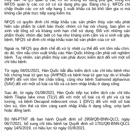
MFDS quản lý các cơ sở có sử dụng phụ gia. Đáng chú ý, MFDS chỉ
chấp thuận các cơ sở xếp hạng 1 xuất khẩu cá bò khô tẩm gia vị mà
không cần phải trực tiếp sang kiểm tra.
NFQS có quyền đình chỉ nhập khẩu các sản phẩm thủy sản nếu phát
hiện sản phẩm bị cảnh báo thuộc nhóm có hại nói chung, bao gồm vi
sinh vật tổng số và kháng sinh hạn chế sử dụng. Đối với những sản
phẩm thuộc nhóm đặc biệt có hại như kháng sinh cấm và vi sinh vật gây
bệnh, NFQS sẽ đình chỉ nhập khẩu toàn bộ sản phẩm của cơ sở.
Ngoài ra, NFQS quy định chế độ xử lý nhiệt cụ thể đối với tôm nấu chín,
do đó, tôm nấu chín xuất khẩu vào Hàn Quốc không cần phải xét nghiệm
bệnh. Tuy nhiên, sản phẩm thủy sản phải được kiểm dịch đối với một số
chỉ tiêu bệnh.
Từ ngày 04/01/2021, Hàn Quốc bắt đầu kiểm dịch các chỉ tiêu bệnh như
hội chứng hoại tử gan tụy (AHPND) và bệnh hoại tử gan tụy do vi khuẩn
(NHP) đối với tôm thẻ chân trắng, cũng như bệnh Salmonid alphavirus
(SAV) đối với một số loài cá hồi và cá bơn nhập khẩu ở dạng sống.
Sau đó, từ ngày 01/08/2021, Hàn Quốc tiếp tục kiểm dịch các chỉ tiêu
bệnh Tilapia lake virus (TiLV) đối với một số loài cá rô phi và cá tai
tượng, và bệnh Decapod iridescent virus 1 (DIV1) đối với một số loài
tôm sú, tôm thẻ và tôm càng xanh nhập khẩu ở dạng sống, ướp lạnh
hoặc đông lạnh.
Bộ NN-PTNT đã ban hành Quyết định số 2959/QĐ-BNN-QLCL ngày
06/7/2021, bổ sung chỉ tiêu bệnh tại Quyết định số 1701/QĐ-BNN-QLCL
ngày 14/5/2019, có hiệu lực từ ngày 01/8/2021.