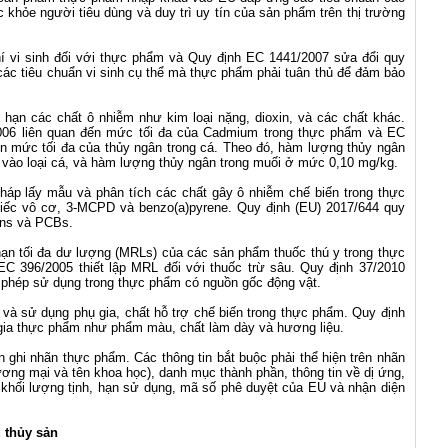
 khỏe người tiêu dùng và duy trì uy tín của sản phẩm trên thị trường
hí vi sinh đối với thực phẩm và Quy định EC 1441/2007 sửa đổi quy
các tiêu chuẩn vi sinh cụ thể mà thực phẩm phải tuân thủ để đảm bảo
i hạn các chất ô nhiễm như kim loại nặng, dioxin, và các chất khác.
006 liên quan đến mức tối đa của Cadmium trong thực phẩm và EC
n mức tối đa của thủy ngân trong cá. Theo đó, hàm lượng thủy ngân
 vào loại cá, và hàm lượng thủy ngân trong muối ở mức 0,10 mg/kg.
áp lấy mẫu và phân tích các chất gây ô nhiễm chế biến trong thực
thiếc vô cơ, 3-MCPD và benzo(a)pyrene. Quy định (EU) 2017/644 quy
ins và PCBs.
 hạn tối đa dư lượng (MRLs) của các sản phẩm thuốc thú y trong thực
C 396/2005 thiết lập MRL đối với thuốc trừ sâu. Quy định 37/2010
c phép sử dụng trong thực phẩm có nguồn gốc động vật.
 và sử dụng phụ gia, chất hỗ trợ chế biến trong thực phẩm. Quy định
ụ gia thực phẩm như phẩm màu, chất làm dày và hương liệu.
n ghi nhãn thực phẩm. Các thông tin bắt buộc phải thể hiện trên nhãn
ng mại và tên khoa học), danh mục thành phần, thông tin về dị ứng,
 khối lượng tịnh, hạn sử dụng, mã số phê duyệt của EU và nhận diện
 thủy sản