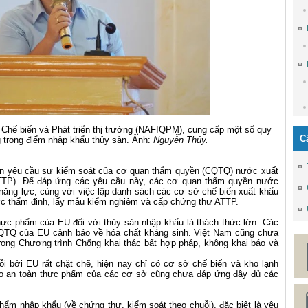
Chế biến và Phát triển thị trường (NAFIQPM), cung cấp một số quy
C
g trọng điểm nhập khẩu thủy sản. Ảnh:
Nguyễn Thủy.
sản yêu cầu sự kiểm soát của cơ quan thẩm quyền (CQTQ) nước xuất
TP). Để đáp ứng các yêu cầu này, các cơ quan thẩm quyền nước
năng lực, cùng với việc lập danh sách các cơ sở chế biến xuất khẩu
ược thẩm định, lấy mẫu kiểm nghiệm và cấp chứng thư ATTP.
thực phẩm của EU đối với thủy sản nhập khẩu là thách thức lớn. Các
CQTQ của EU cảnh báo về hóa chất kháng sinh. Việt Nam cũng chưa
trong Chương trình Chống khai thác bất hợp pháp, không khai báo và
i bởi EU rất chặt chẽ, hiện nay chỉ có cơ sở chế biến và kho lạnh
o an toàn thực phẩm của các cơ sở cũng chưa đáp ứng đầy đủ các
phẩm nhập khẩu (về chứng thư, kiểm soát theo chuỗi), đặc biệt là yêu