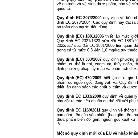
về an toàn và vệ sinh thực phẩm, bảo vệ sức
quốc tế.
Quy định EC 2073/2004
quy định về tiêu c
định EC 2073/2004. Các quy định này đặt ra 
an toàn cho người tiêu dùng.
Quy định (EC) 1881/2006
thiết lập mức giớ
Quy định EC 2021/1323 sửa đổi EC 1881/2
2022/617 sửa đổi EC 1881/2006 liên quan đế
trong cá từ mức 0,3 đến 1,0 mg/kg tùy thuộc
Quy định (EC) 333/2007
quy định phương ph
phẩm, cụ thể là chì, cadmium, thủy ngân, 
định phương pháp lấy mẫu và phân tích diox
Quy định (EC) 470/2009
thiết lập mức giới
phẩm có nguồn gốc động vật, và Quy định E
thiết lập danh sách các chất bị cấm và đượ
Quy định EC 1333/2008
quy định về quản lý
này đặt ra các tiêu chuẩn cụ thể đối với ph
Quy định EC 1169/2011
quy định về thông ti
bao gồm: tên của sản phẩm (bao gồm tên thươ
thực phẩm biến đổi gen, nguồn gốc xuất xứ,
lô.
Một số quy định mới của EU về nhập khẩu