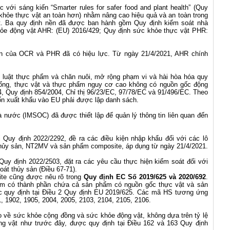
với sáng kiến “Smarter rules for safer food and plant health” (Quy
hỏe thực vật an toàn hơn) nhằm nâng cao hiệu quả và an toàn trong
t. Ba quy định nền đã được ban hành gồm Quy định kiểm soát nhà
ỏe động vật AHR: (EU) 2016/429; Quy định sức khỏe thực vật PHR:
ản của OCR và PHR đã có hiệu lực. Từ ngày 21/4/2021, AHR chính
 luật thực phẩm và chăn nuôi, mở rộng phạm vi và hài hòa hóa quy
sống, thực vật và thực phẩm nguy cơ cao không có nguồn gốc động
4, Quy định 854/2004, Chỉ thị 96/23/EC, 97/78/EC và 91/496/EC. Theo
ốn xuất khẩu vào EU phải được lập danh sách.
à nước (IMSOC) đã được thiết lập để quản lý thông tin liên quan đến
 Quy định 2022/2292, đề ra các điều kiện nhập khẩu đối với các lô
hủy sản, NT2MV và sản phẩm composite, áp dụng từ ngày 21/4/2021.
uy định 2022/2503, đặt ra các yêu cầu thực hiện kiểm soát đối với
át thủy sản (Điều 67-71).
te cũng được nêu rõ trong
Quy định EC Số 2019/625 và 2020/692
.
m có thành phần chứa cả sản phẩm có nguồn gốc thực vật và sản
c quy định tại Điều 2 Quy định EU 2019/625. Các mã HS tương ứng
, 1902, 1905, 2004, 2005, 2103, 2104, 2105, 2106.
o về sức khỏe cộng đồng và sức khỏe động vật, không dựa trên tỷ lệ
g vật như trước đây, được quy định tại Điều 162 và 163 Quy định