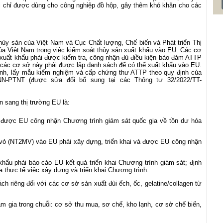
chỉ được dùng cho công nghiệp đồ hộp, gây thêm khó khăn cho các
ủy sản của Việt Nam và Cục Chất lượng, Chế biến và Phát triển Thị
a Việt Nam trong việc kiểm soát thủy sản xuất khẩu vào EU. Các cơ
 xuất khẩu phải được kiểm tra, công nhận đủ điều kiện bảo đảm ATTP
 các cơ sở này phải được lập danh sách để có thể xuất khẩu vào EU.
nh, lấy mẫu kiểm nghiệm và cấp chứng thư ATTP theo quy định của
N-PTNT (được sửa đổi bổ sung tại các Thông tư 32/2022/TT-
n sang thị trường EU là:
và được EU công nhận Chương trình giám sát quốc gia về tồn dư hóa
 vỏ (NT2MV) vào EU phải xây dựng, triển khai và được EU công nhận
ẩu phải báo cáo EU kết quả triển khai Chương trình giám sát; định
 thực tế việc xây dựng và triển khai Chương trình.
 riêng đối với các cơ sở sản xuất đùi ếch, ốc, gelatine/collagen từ
m gia trong chuỗi: cơ sở thu mua, sơ chế, kho lạnh, cơ sở chế biến,