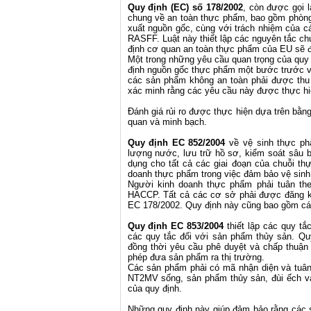
Quy định (EC) số 178/2002
, còn được gọi 
chung về an toàn thực phẩm, bao gồm phòng 
xuất nguồn gốc, cùng với trách nhiệm của 
RASFF. Luật này thiết lập các nguyên tắc ch
định cơ quan an toàn thực phẩm của EU sẽ đ
Một trong những yêu cầu quan trọng của quy 
định nguồn gốc thực phẩm một bước trước và
các sản phẩm không an toàn phải được thu h
xác minh rằng các yêu cầu này được thực hi
Đánh giá rủi ro được thực hiện dựa trên bằ
quan và minh bạch.
Quy định EC 852/2004
về vệ sinh thực phẩ
lượng nước, lưu trữ hồ sơ, kiểm soát sâu 
dụng cho tất cả các giai đoạn của chuỗi t
doanh thực phẩm trong việc đảm bảo vệ sinh
Người kinh doanh thực phẩm phải tuân th
HACCP. Tất cả các cơ sở phải được đăng ký
EC 178/2002. Quy định này cũng bao gồm các 
Quy định EC 853/2004
thiết lập các quy t
các quy tắc đối với sản phẩm thủy sản. Qu
đồng thời yêu cầu phê duyệt và chấp thu
phép đưa sản phẩm ra thị trường.
Các sản phẩm phải có mã nhận diện và tuân
NT2MV sống, sản phẩm thủy sản, đùi ếch và 
của quy định.
Những quy định này giúp đảm bảo rằng các