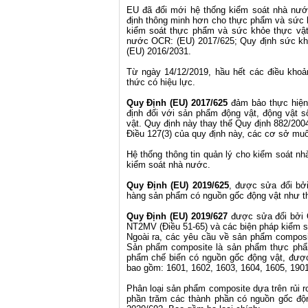
EU đã đổi mới hệ thống kiểm soát nhà nước 
định thông minh hơn cho thực phẩm và sức k
kiểm soát thực phẩm và sức khỏe thực vậ
nước OCR: (EU) 2017/625; Quy định sức kh
(EU) 2016/2031.
Từ ngày 14/12/2019, hầu hết các điều kho
thức có hiệu lực.
Quy Định (EU) 2017/625
đảm bảo thực hiện
định đối với sản phẩm động vật, động vật 
vật. Quy định này thay thế Quy định 882/200
Điều 127(3) của quy định này, các cơ sở mu
Hệ thống thông tin quản lý cho kiểm soát nh
kiểm soát nhà nước.
Quy Định (EU) 2019/625
, được sửa đổi bởi
hàng sản phẩm có nguồn gốc động vật như t
Quy Định (EU) 2019/627
được sửa đổi bởi Q
NT2MV (Điều 51-65) và các biện pháp kiểm so
Ngoài ra, các yêu cầu về sản phẩm composi
Sản phẩm composite là sản phẩm thực phẩ
phẩm chế biến có nguồn gốc động vật, đượ
bao gồm: 1601, 1602, 1603, 1604, 1605, 1901
Phân loại sản phẩm composite dựa trên rủi r
phần trăm các thành phần có nguồn gốc độn