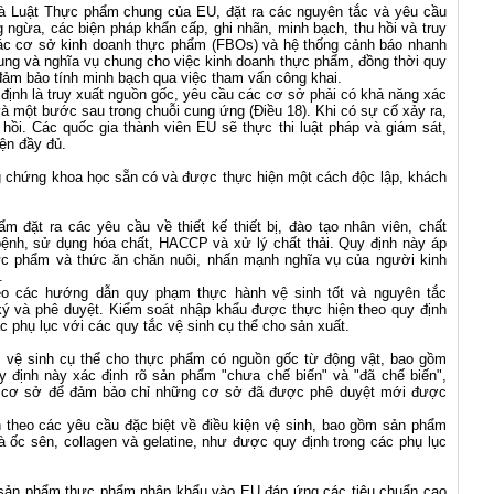
là Luật Thực phẩm chung của EU, đặt ra các nguyên tắc và yêu cầu
ngừa, các biện pháp khẩn cấp, ghi nhãn, minh bạch, thu hồi và truy
các cơ sở kinh doanh thực phẩm (FBOs) và hệ thống cảnh báo nhanh
ung và nghĩa vụ chung cho việc kinh doanh thực phẩm, đồng thời quy
ảm bảo tính minh bạch qua việc tham vấn công khai.
định là truy xuất nguồn gốc, yêu cầu các cơ sở phải có khả năng xác
 một bước sau trong chuỗi cung ứng (Điều 18). Khi có sự cố xảy ra,
ồi. Các quốc gia thành viên EU sẽ thực thi luật pháp và giám sát,
ện đầy đủ.
ng chứng khoa học sẵn có và được thực hiện một cách độc lập, khách
m đặt ra các yêu cầu về thiết kế thiết bị, đào tạo nhân viên, chất
bệnh, sử dụng hóa chất, HACCP và xử lý chất thải. Quy định này áp
hực phẩm và thức ăn chăn nuôi, nhấn mạnh nghĩa vụ của người kinh
.
eo các hướng dẫn quy phạm thực hành vệ sinh tốt và nguyên tắc
 và phê duyệt. Kiểm soát nhập khẩu được thực hiện theo quy định
phụ lục với các quy tắc vệ sinh cụ thể cho sản xuất.
ắc vệ sinh cụ thể cho thực phẩm có nguồn gốc từ động vật, bao gồm
y định này xác định rõ sản phẩm "chưa chế biến" và "đã chế biến",
ận cơ sở để đảm bảo chỉ những cơ sở đã được phê duyệt mới được
 theo các yêu cầu đặc biệt về điều kiện vệ sinh, bao gồm sản phẩm
ốc sên, collagen và gelatine, như được quy định trong các phụ lục
 sản phẩm thực phẩm nhập khẩu vào EU đáp ứng các tiêu chuẩn cao