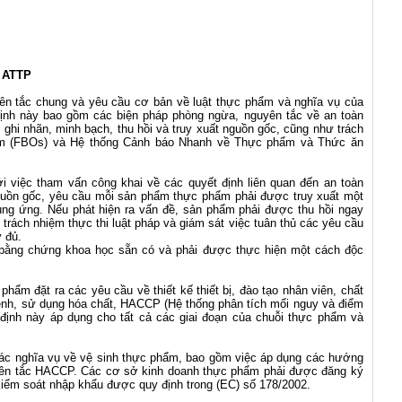
o ATTP
ên tắc chung và yêu cầu cơ bản về luật thực phẩm và nghĩa vụ của
ịnh này bao gồm các biện pháp phòng ngừa, nguyên tắc về an toàn
ghi nhãn, minh bạch, thu hồi và truy xuất nguồn gốc, cũng như trách
ẩm (FBOs) và Hệ thống Cảnh báo Nhanh về Thực phẩm và Thức ăn
i việc tham vấn công khai về các quyết định liên quan đến an toàn
nguồn gốc, yêu cầu mỗi sản phẩm thực phẩm phải được truy xuất một
ng ứng. Nếu phát hiện ra vấn đề, sản phẩm phải được thu hồi ngay
 trách nhiệm thực thi luật pháp và giám sát việc tuân thủ các yêu cầu
 đủ.
ên bằng chứng khoa học sẵn có và phải được thực hiện một cách độc
phẩm đặt ra các yêu cầu về thiết kế thiết bị, đào tạo nhân viên, chất
ệnh, sử dụng hóa chất, HACCP (Hệ thống phân tích mối nguy và điểm
y định này áp dụng cho tất cả các giai đoạn của chuỗi thực phẩm và
các nghĩa vụ về vệ sinh thực phẩm, bao gồm việc áp dụng các hướng
yên tắc HACCP. Các cơ sở kinh doanh thực phẩm phải được đăng ký
 kiểm soát nhập khẩu được quy định trong (EC) số 178/2002.