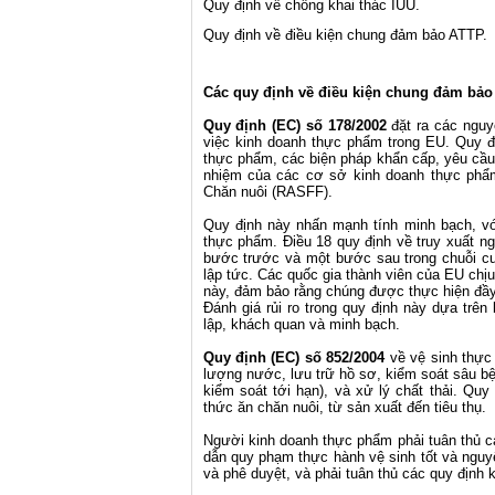
Quy định về chống khai thác IUU.
Quy định về điều kiện chung đảm bảo ATTP.
Các quy định về điều kiện chung đảm bả
Quy định (EC) số 178/2002
đặt ra các nguy
việc kinh doanh thực phẩm trong EU. Quy đ
thực phẩm, các biện pháp khẩn cấp, yêu cầu 
nhiệm của các cơ sở kinh doanh thực ph
Chăn nuôi (RASFF).
Quy định này nhấn mạnh tính minh bạch, vớ
thực phẩm. Điều 18 quy định về truy xuất 
bước trước và một bước sau trong chuỗi cu
lập tức. Các quốc gia thành viên của EU chịu
này, đảm bảo rằng chúng được thực hiện đầy
Đánh giá rủi ro trong quy định này dựa tr
lập, khách quan và minh bạch.
Quy định (EC) số 852/2004
về vệ sinh thực 
lượng nước, lưu trữ hồ sơ, kiểm soát sâu b
kiểm soát tới hạn), và xử lý chất thải. Qu
thức ăn chăn nuôi, từ sản xuất đến tiêu thụ.
Người kinh doanh thực phẩm phải tuân thủ 
dẫn quy phạm thực hành vệ sinh tốt và ngu
và phê duyệt, và phải tuân thủ các quy định