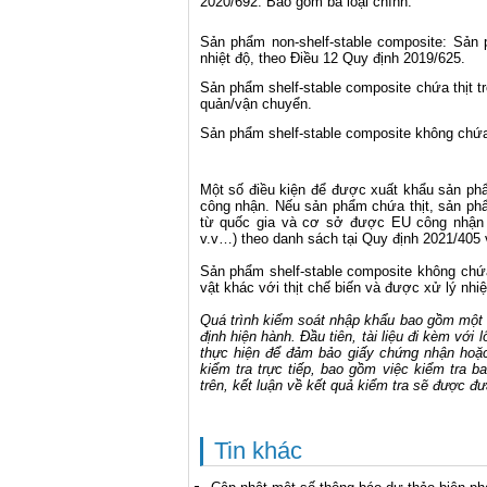
2020/692. Bao gồm ba loại chính:
Sản phẩm non-shelf-stable composite: Sản
nhiệt độ, theo Điều 12 Quy định 2019/625.
Sản phẩm shelf-stable composite chứa thịt t
quản/vận chuyển.
Sản phẩm shelf-stable composite không chứa 
Một số điều kiện để được xuất khẩu sản ph
công nhận. Nếu sản phẩm chứa thịt, sản ph
từ quốc gia và cơ sở được EU công nhận 
v.v…) theo danh sách tại Quy định 2021/405 
Sản phẩm shelf-stable composite không chứ
vật khác với thịt chế biến và được xử lý nhi
Quá trình kiểm soát nhập khẩu bao gồm một
định hiện hành. Đầu tiên, tài liệu đi kèm với
thực hiện để đảm bảo giấy chứng nhận hoặc
kiểm tra trực tiếp, bao gồm việc kiểm tra b
trên, kết luận về kết quả kiểm tra sẽ được đư
Tin khác