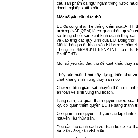
cầu sản phẩm cá ngừ ngâm trong nước muối 
doanh nghiệp xuất khẩu.
Một số yêu cầu đặc thù
EU đã công nhận hệ thống kiểm soát ATTP th
trường (NAFIQPM) là cơ quan thẩm quyền củ
sở trong chuỗi sản xuất kinh doanh thủy sản
và đáp ứng các quy định của EU. Đồng thời,
Mỗi lô hàng xuất khẩu vào EU được thẩm đị
Thông tư 48/2013/TT-BNNPTNT của Bộ N
BNNPTNT).
Một số yêu cầu đặc thù để xuất khẩu thủy sả
Thủy sản nuôi: Phải xây dựng, triển khai 
chất kháng sinh trong thủy sản nuôi.
Chương trình giám sát nhuyễn thể hai mảnh
an toàn vệ sinh vùng thu hoạch.
Hàng năm, cơ quan thẩm quyền nước xuất kh
kỳ, cơ quan thẩm quyền EU sẽ sang thanh tra
Cơ quan thẩm quyền EU yêu cầu lập danh sách
nguyên liệu thủy sản.
Yêu cầu lập danh sách với toàn bộ cơ sở tha
tàu cấp đông, tàu chế biến.