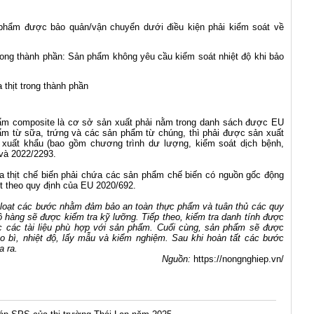
 phẩm được bảo quản/vận chuyển dưới điều kiện phải kiểm soát về
rong thành phần: Sản phẩm không yêu cầu kiểm soát nhiệt độ khi bảo
thịt trong thành phần
ẩm composite là cơ sở sản xuất phải nằm trong danh sách được EU
ẩm từ sữa, trứng và các sản phẩm từ chúng, thì phải được sản xuất
xuất khẩu (bao gồm chương trình dư lượng, kiểm soát dịch bệnh,
và 2022/2293.
a thịt chế biến phải chứa các sản phẩm chế biến có nguồn gốc động
ệt theo quy định của EU 2020/692.
 loạt các bước nhằm đảm bảo an toàn thực phẩm và tuân thủ các quy
 lô hàng sẽ được kiểm tra kỹ lưỡng. Tiếp theo, kiểm tra danh tính được
 các tài liệu phù hợp với sản phẩm. Cuối cùng, sản phẩm sẽ được
ao bì, nhiệt độ, lấy mẫu và kiểm nghiệm. Sau khi hoàn tất các bước
a ra.
Nguồn:
https://nongnghiep.vn/