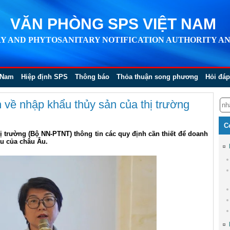
VĂN PHÒNG SPS VIỆT NAM
Y AND PHYTOSANITARY NOTIFICATION AUTHORITY AN
 Nam
Hiệp định SPS
Thông báo
Thỏa thuận song phương
Hỏi đáp
 về nhập khẩu thủy sản của thị trường
C
ị trường (Bộ NN-PTNT) thông tin các quy định cần thiết để doanh
u của châu Âu.