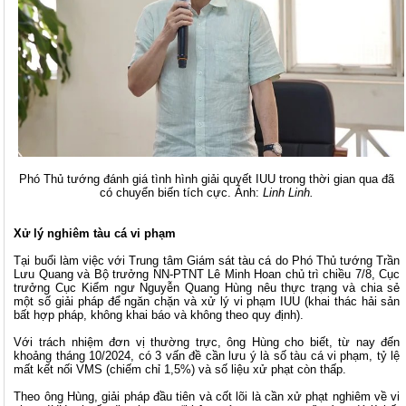
Phó Thủ tướng đánh giá tình hình giải quyết IUU trong thời gian qua đã
có chuyển biến tích cực. Ảnh:
Linh Linh.
Xử lý nghiêm tàu cá vi phạm
Tại buổi làm việc với Trung tâm Giám sát tàu cá do Phó Thủ tướng Trần
Lưu Quang và Bộ trưởng NN-PTNT Lê Minh Hoan chủ trì chiều 7/8, Cục
trưởng Cục Kiểm ngư Nguyễn Quang Hùng nêu thực trạng và chia sẻ
một số giải pháp để ngăn chặn và xử lý vi phạm
IUU
(khai thác hải sản
bất hợp pháp, không khai báo và không theo quy định).
Với trách nhiệm đơn vị thường trực, ông Hùng cho biết, từ nay đến
khoảng tháng 10/2024, có 3 vấn đề cần lưu ý là số tàu cá vi phạm, tỷ lệ
mất kết nối VMS (chiếm chỉ 1,5%) và số liệu xử phạt còn thấp.
Theo ông Hùng, giải pháp đầu tiên và cốt lõi là cần xử phạt nghiêm về vi