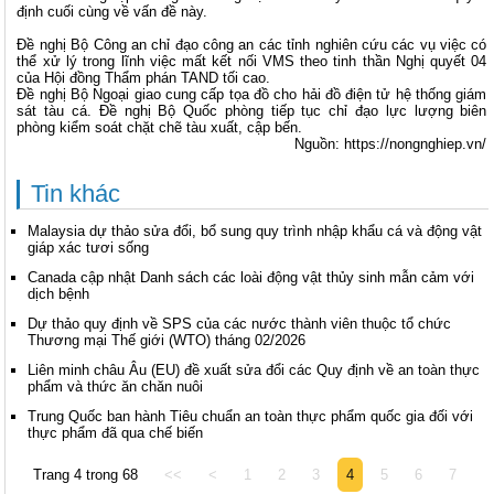
định cuối cùng về vấn đề này.
Đề nghị Bộ Công an chỉ đạo công an các tỉnh nghiên cứu các vụ việc có
thể xử lý trong lĩnh việc mất kết nối VMS theo tinh thần Nghị quyết 04
của Hội đồng Thẩm phán TAND tối cao.
Đề nghị Bộ Ngoại giao cung cấp tọa đồ cho hải đồ điện tử hệ thống giám
sát tàu cá. Đề nghị Bộ Quốc phòng tiếp tục chỉ đạo lực lượng biên
phòng kiểm soát chặt chẽ tàu xuất, cập bến.
Nguồn: https://nongnghiep.vn/
Tin khác
Malaysia dự thảo sửa đổi, bổ sung quy trình nhập khẩu cá và động vật
giáp xác tươi sống
Canada cập nhật Danh sách các loài động vật thủy sinh mẫn cảm với
dịch bệnh
Dự thảo quy định về SPS của các nước thành viên thuộc tổ chức
Thương mại Thế giới (WTO) tháng 02/2026
Liên minh châu Âu (EU) đề xuất sửa đổi các Quy định về an toàn thực
phẩm và thức ăn chăn nuôi
Trung Quốc ban hành Tiêu chuẩn an toàn thực phẩm quốc gia đối với
thực phẩm đã qua chế biến
Trang 4 trong 68
<<
<
1
2
3
4
5
6
7