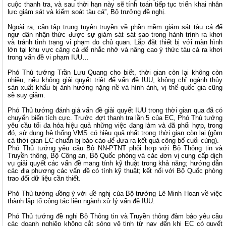
cuộc thanh tra, và sau thời hạn này sẽ tính toán tiếp tục triển khai nhân
lực giám sát và kiểm soát tàu cá”, Bộ trưởng đề nghị.
Ngoài ra, cần tập trung tuyên truyền về phần mềm giám sát tàu cá để
ngư dân nhận thức được sự giám sát sát sao trong hành trình ra khơi
và tránh tình trạng vi phạm do chủ quan. Lắp đặt thiết bị với màn hình
lớn tại khu vực cảng cá để nhắc nhở và nâng cao ý thức tàu cá ra khơi
trong vấn đề vi phạm IUU…
Phó Thủ tướng Trần Lưu Quang cho biết, thời gian còn lại không còn
nhiều, nếu không giải quyết triệt để vấn đề IUU, không chỉ ngành thủy
sản xuất khẩu bị ảnh hưởng nặng nề và hình ảnh, vị thế quốc gia cũng
sẽ suy giảm.
Phó Thủ tướng đánh giá vấn đề giải quyết IUU trong thời gian qua đã có
chuyển biến tích cực. Trước đợt thanh tra lần 5 của EC, Phó Thủ tướng
yêu cầu tối đa hóa hiệu quả những việc đang làm và đã phối hợp, trong
đó, sử dụng hệ thống VMS có hiệu quả nhất trong thời gian còn lại (gồm
cả thời gian EC chuẩn bị báo cáo để đưa ra kết quả công bố cuối cùng).
Phó Thủ tướng yêu cầu Bộ NN-PTNT phối hợp với Bộ Thông tin và
Truyền thông, Bộ Công an, Bộ Quốc phòng và các đơn vị cung cấp dịch
vụ giải quyết các vấn đề mang tính kỹ thuật trong khả năng; hướng dẫn
các địa phương các vấn đề có tính kỹ thuật; kết nối với Bộ Quốc phòng
trao đổi dữ liệu cần thiết.
Phó Thủ tướng đồng ý với đề nghị của Bộ trưởng Lê Minh Hoan về việc
thành lập tổ công tác liên ngành xử lý vấn đề IUU.
Phó Thủ tướng đề nghị Bộ Thông tin và Truyền thông đảm bảo yêu cầu
các doanh nghiệp không cắt sóng vệ tinh từ nay đến khi EC có quyết