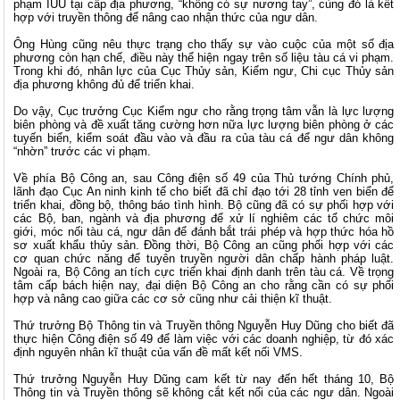
phạm IUU tại cấp địa phương, “không có sự nương tay”, cùng đó là kết
hợp với truyền thông để nâng cao nhận thức của ngư dân.
Ông Hùng cũng nêu thực trạng cho thấy sự vào cuộc của một số địa
phương còn hạn chế, điều này thể hiện ngay trên số liệu tàu cá vi phạm.
Trong khi đó, nhân lực của Cục Thủy sản, Kiểm ngư, Chi cục Thủy sản
địa phương không đủ để triển khai.
Do vậy, Cục trưởng Cục Kiểm ngư cho rằng trọng tâm vẫn là lực lượng
biên phòng và đề xuất tăng cường hơn nữa lực lượng biên phòng ở các
tuyến biển, kiểm soát đầu vào và đầu ra của tàu cá để ngư dân không
“nhờn” trước các vi phạm.
Về phía Bộ Công an, sau Công điện số 49 của Thủ tướng Chính phủ,
lãnh đạo Cục An ninh kinh tế cho biết đã chỉ đạo tới 28 tỉnh ven biển để
triển khai, đồng bộ, thông báo tình hình. Bộ cũng đã có sự phối hợp với
các Bộ, ban, ngành và địa phương để xử lí nghiêm các tổ chức môi
giới, móc nối tàu cá, ngư dân để đánh bắt trái phép và hợp thức hóa hồ
sơ xuất khẩu thủy sản. Đồng thời, Bộ Công an cũng phối hợp với các
cơ quan chức năng để tuyên truyền người dân chấp hành pháp luật.
Ngoài ra, Bộ Công an tích cực triển khai định danh trên tàu cá. Về trọng
tâm cấp bách hiện nay, đại diện Bộ Công an cho rằng cần có sự phối
hợp và nâng cao giữa các cơ sở cũng như cải thiện kĩ thuật.
Thứ trưởng Bộ Thông tin và Truyền thông Nguyễn Huy Dũng cho biết đã
thực hiện Công điện số 49 để làm việc với các doanh nghiệp, từ đó xác
định nguyên nhân kĩ thuật của vấn đề mất kết nối VMS.
Thứ trưởng Nguyễn Huy Dũng cam kết từ nay đến hết tháng 10, Bộ
Thông tin và Truyền thông sẽ không cắt kết nối của các ngư dân. Ngoài