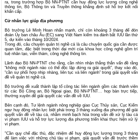
ra, trong trường hợp Bộ NN-PTNT cần huy động lực lượng công nghệ
thông tin, Bộ Thông tin và Truyền thông khẳng định sẽ hỗ trợ kết nối
khẩn cấp.
Cử nhân lực giúp địa phương
Bộ trưởng Lê Minh Hoan nhấn mạnh, chỉ còn khoảng 3 tháng để đón
đoàn Ủy ban châu Âu (EC) sang Việt Nam kiểm tra đánh bắt IUU lần thứ
5, dự kiến vào tháng 10/2024.
Trong đó, câu chuyện quản trị nghề cá là câu chuyện quốc gia cần được
quan tâm, đặc biệt trong thời đại mới của khoa học công nghệ gồm trí
tuệ nhân tạo, viễn thám, công nghệ thông tin.
Lãnh đạo Bộ NN-PTNT cho rằng, cần nhìn nhận thẳng thắn vấn đề rằng
“không một ngành nào có thể độc lập đứng ra giải quyết”, thay vào đó,
“cần sự phối hợp nhịp nhàng, liên tục và liên ngành” trong giải quyết vấn
đề về quản trị nghề cá.
Bộ trưởng đề xuất thành lập tổ công tác liên ngành gồm các thành viên
từ các Bộ Công an, Bộ Ngoại giao, Bộ NN-PTNT… họp bàn trực tiếp,
thường xuyên để giải quyết các vấn đề về IUU.
Bên cạnh đó, Tư lệnh ngành nông nghiệp giao Cục Thủy sản, Cục Kiểm
ngư huy động nhân lực biệt phái trong 3 tháng xuống địa phương để giải
quyết vấn đề về tàu cá, nhằm minh bạch hóa trong vấn đề xử lý tàu cá
vi phạm IUU và hỗ trợ lực lượng địa phương triển khai thực hiện xử lý
vi phạm.
"Cần quy chế đặc thù, đặc nhiệm để huy động lực lượng trong 3 tháng
để làm việc với những chủ tàu vi phạm, giải quyết vấn đề trước thềm