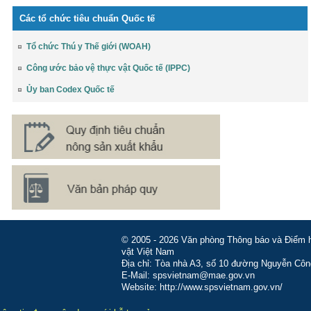
Các tổ chức tiêu chuẩn Quốc tế
Tổ chức Thú y Thế giới (WOAH)
Công ước bảo vệ thực vật Quốc tế (IPPC)
Ủy ban Codex Quốc tế
© 2005 - 2026 Văn phòng Thông báo và Điểm hỏ
vật Việt Nam
Địa chỉ: Tòa nhà A3, số 10 đường Nguyễn Côn
E-Mail: spsvietnam@mae.gov.vn
Website: http://www.spsvietnam.gov.vn/