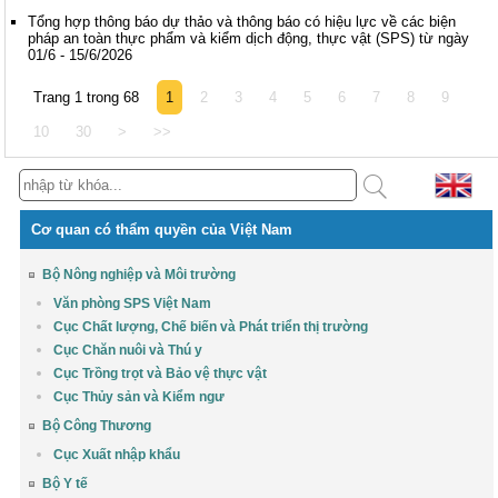
Tổng hợp thông báo dự thảo và thông báo có hiệu lực về các biện
pháp an toàn thực phẩm và kiểm dịch động, thực vật (SPS) từ ngày
01/6 - 15/6/2026
Trang 1 trong 68
1
2
3
4
5
6
7
8
9
10
30
>
>>
Cơ quan có thẩm quyền của Việt Nam
Bộ Nông nghiệp và Môi trường
Văn phòng SPS Việt Nam
Cục Chất lượng, Chế biến và Phát triển thị trường
Cục Chăn nuôi và Thú y
Cục Trồng trọt và Bảo vệ thực vật
Cục Thủy sản và Kiểm ngư
Bộ Công Thương
Cục Xuất nhập khẩu
Bộ Y tế