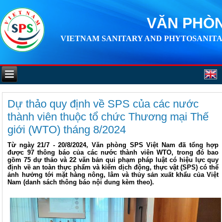
VĂN PHÒN
VIETNAM SANITARY AND PHYTOSANITA
Dự thảo quy định về SPS của các nước
thành viên thuộc tổ chức Thương mại Thế
giới (WTO) tháng 8/2024
Từ ngày 21/7 - 20/8/2024, Văn phòng SPS Việt Nam đã tổng hợp
được 97 thông báo của các nước thành viên WTO, trong đó bao
gồm 75 dự thảo và 22 văn bản qui phạm pháp luật có hiệu lực quy
định về an toàn thực phẩm và kiểm dịch động, thực vật (SPS) có thể
ảnh hưởng tới mặt hàng nông, lâm và thủy sản xuất khẩu của Việt
Nam (danh sách thông báo nội dung kèm theo).