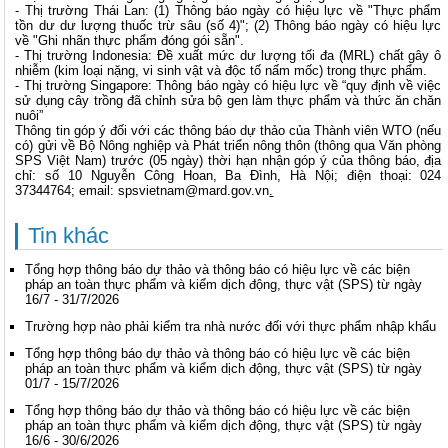
- Thị trường Thái Lan: (1) Thông báo ngày có hiệu lực về "Thực phẩm
tồn dư dư lượng thuốc trừ sâu (số 4)"; (2) Thông báo ngày có hiệu lực
về "Ghi nhãn thực phẩm đóng gói sẵn".
- Thị trường Indonesia: Đề xuất mức dư lượng tối đa (MRL) chất gây ô
nhiễm (kim loại nặng, vi sinh vật và độc tố nấm mốc) trong thực phẩm.
- Thị trường Singapore: Thông báo ngày có hiệu lực về “quy định về việc
sử dụng cây trồng đã chỉnh sửa bộ gen làm thực phẩm và thức ăn chăn
nuôi”
Thông tin góp ý đối với các thông báo dự thảo của Thành viên WTO (nếu
có) gửi về Bộ Nông nghiệp và Phát triển nông thôn (thông qua Văn phòng
SPS Việt Nam) trước (05 ngày) thời hạn nhận góp ý của thông báo, địa
chỉ: số 10 Nguyễn Công Hoan, Ba Đình, Hà Nội; điện thoại: 024
37344764; email:
spsvietnam@mard.gov.vn
.
Tin khác
Tổng hợp thông báo dự thảo và thông báo có hiệu lực về các biện
pháp an toàn thực phẩm và kiểm dịch động, thực vật (SPS) từ ngày
16/7 - 31/7/2026
Trường hợp nào phải kiểm tra nhà nước đối với thực phẩm nhập khẩu
Tổng hợp thông báo dự thảo và thông báo có hiệu lực về các biện
pháp an toàn thực phẩm và kiểm dịch động, thực vật (SPS) từ ngày
01/7 - 15/7/2026
Tổng hợp thông báo dự thảo và thông báo có hiệu lực về các biện
pháp an toàn thực phẩm và kiểm dịch động, thực vật (SPS) từ ngày
16/6 - 30/6/2026