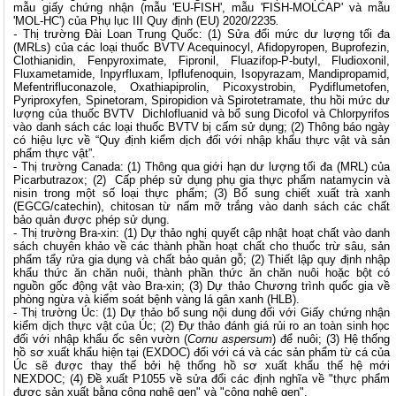
mẫu giấy chứng nhận (mẫu 'EU-FISH', mẫu 'FISH-MOLCAP' và mẫu
'MOL-HC') của Phụ lục III Quy định (EU) 2020/2235
.
-
Thị trường Đài Loan Trung Quốc: (1) Sửa đổi mức dư lượng tối đa
(MRLs) của các loại thuốc BVTV Acequinocyl, Afidopyropen, Buprofezin,
Clothianidin, Fenpyroximate, Fipronil, Fluazifop-P-butyl, Fludioxonil,
Fluxametamide, Inpyrfluxam, Ipflufenoquin, Isopyrazam, Mandipropamid,
Mefentrifluconazole, Oxathiapiprolin, Picoxystrobin, Pydiflumetofen,
Pyriproxyfen, Spinetoram, Spiropidion và Spirotetramate, thu hồi mức dư
lượng của thuốc BVTV Dichlofluanid và bổ sung Dicofol và Chlorpyrifos
vào danh sách các loại thuốc BVTV bị cấm sử dụng; (2) Thông báo ngày
có hiệu lực về “Quy định kiểm dịch đối với nhập khẩu thực vật và sản
phẩm thực vật”.
- Thị trường Canada: (1) Thông qua giới hạn dư lượng tối đa (MRL) của
Picarbutrazox; (2) Cấp phép sử dụng phụ gia thực phẩm natamycin và
nisin trong một số loại thực phẩm; (3) Bổ sung chiết xuất trà xanh
(EGCG/catechin), chitosan từ nấm mỡ trắng vào danh sách các chất
bảo quản được phép sử dụng.
- Thị trường Bra-xin: (1) Dự thảo nghị quyết cập nhật hoạt chất vào danh
sách chuyên khảo về các thành phần hoạt chất cho thuốc trừ sâu, sản
phẩm tẩy rửa gia dụng và chất bảo quản gỗ; (2) Thiết lập quy định nhập
khẩu thức ăn chăn nuôi, thành phần thức ăn chăn nuôi hoặc bột có
nguồn gốc động vật vào Bra-xin; (3) Dự thảo Chương trình quốc gia về
phòng ngừa và kiểm soát bệnh vàng lá gân xanh (HLB).
- Thị trường Úc: (1) Dự thảo bổ sung nội dung đối với Giấy chứng nhận
kiểm dịch thực vật của Úc; (2) Đự thảo đánh giá rủi ro an toàn sinh học
đối với nhập khẩu ốc sên vườn (
Cornu aspersum
) để nuôi; (3) Hệ thống
hồ sơ xuất khẩu hiện tại (EXDOC) đối với cá và các sản phẩm từ cá của
Úc sẽ được thay thế bởi hệ thống hồ sơ xuất khẩu thế hệ mới
NEXDOC; (4) Đề xuất P1055 về sửa đổi các định nghĩa về "thực phẩm
được sản xuất bằng công nghệ gen" và "công nghệ gen".