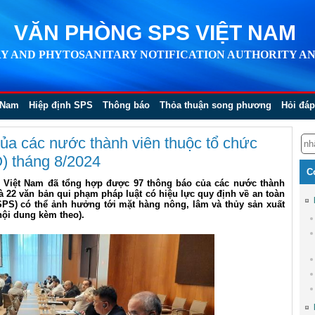
VĂN PHÒNG SPS VIỆT NAM
Y AND PHYTOSANITARY NOTIFICATION AUTHORITY AN
 Nam
Hiệp định SPS
Thông báo
Thỏa thuận song phương
Hỏi đáp
ủa các nước thành viên thuộc tổ chức
O) tháng 8/2024
C
S Việt Nam đã tổng hợp được 97 thông báo của các nước thành
 22 văn bản qui phạm pháp luật có hiệu lực quy định về an toàn
SPS) có thể ảnh hưởng tới mặt hàng nông, lâm và thủy sản xuất
nội dung kèm theo).