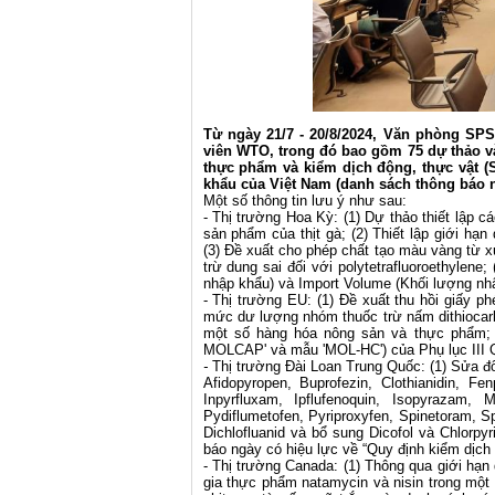
Từ ngày 21/7 - 20/8/2024, Văn phòng SP
viên WTO, trong đó bao gồm 75 dự thảo và
thực phẩm và kiểm dịch động, thực vật (
khẩu của Việt Nam (danh sách thông báo 
Một số thông tin lưu ý như sau:
-
Thị trường Hoa Kỳ: (1) Dự thảo thiết lập 
sản phẩm của thịt gà; (2) Thiết lập giới hạ
(3) Đề xuất cho phép chất tạo màu vàng từ x
trừ dung sai đối với polytetrafluoroethylene;
nhập khẩu) và Import Volume (Khối lượng nhậ
- Thị trường EU: (1) Đề xuất thu hồi giấy p
mức dư lượng nhóm thuốc trừ nấm dithiocarb
một số hàng hóa nông sản và thực phẩm; 
MOLCAP' và mẫu 'MOL-HC') của Phụ lục III 
-
Thị trường Đài Loan Trung Quốc: (1) Sửa đ
Afidopyropen, Buprofezin, Clothianidin, Fen
Inpyrfluxam, Ipflufenoquin, Isopyrazam, Ma
Pydiflumetofen, Pyriproxyfen, Spinetoram, 
Dichlofluanid và bổ sung Dicofol và Chlorp
báo ngày có hiệu lực về “Quy định kiểm dịch
- Thị trường Canada: (1) Thông qua giới hạn
gia thực phẩm natamycin và nisin trong một 