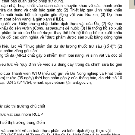
c chất bảo quản được phép sử dụng.
ết cập nhật hoạt chất vào danh sách chuyên khảo về các thành phần
rửa gia dụng và chất bảo quản gỗ; (2) Thiết lập quy định nhập khẩu
ăn nuôi hoặc bột có nguồn gốc động vật vào Bra-xin; (3) Dự thảo
m soát bệnh vàng lá gân xanh (HLB).
ung đối với Giấy chứng nhận kiểm dịch thực vật của Úc; (2) Đự thảo
p khẩu ốc sên vườn (
Cornu aspersum
) để nuôi; (3) Hệ thống hồ sơ xuất
n phẩm từ cá của Úc sẽ được thay thế bởi hệ thống hồ sơ xuất khẩu
ửa đổi các định nghĩa về "thực phẩm được sản xuất bằng công nghệ
ó hiệu lực về "Thực phẩm tồn dư dư lượng thuốc trừ sâu (số 4)"; (2)
ực phẩm đóng gói sẵn".
 tối đa (MRL) chất gây ô nhiễm (kim loại nặng, vi sinh vật và độc tố
iệu lực về “quy định về việc sử dụng cây trồng đã chỉnh sửa bộ gen
ảo của Thành viên WTO (nếu có) gửi về Bộ Nông nghiệp và Phát triển
) trước (05 ngày) thời hạn nhận góp ý của thông báo, địa chỉ: số 10
oại: 024 37344764; email:
spsvietnam@mard.gov.vn
.
ừ các thị trường chủ chốt
 thực vật của nhóm RCEP
 số thị trường trọng điểm
h và cam kết về an toàn thực phẩm và kiểm dịch động, thực vật