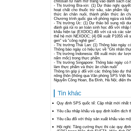
chitosan từ nấm mỡ trắng vào danh sách cá
- Thị trường Bra-xin: (1) Dự thảo nghị quy
hoạt chất cho thuốc trừ sâu, sản phẩm tẩy 
thức ăn chăn nuôi, thành phần thức ăn ch
Chương trình quốc gia về phòng ngừa và kiể
- Thị trường Úc: (1) Dự thảo bổ sung nội d
đánh giá rủi ro an toàn sinh học đối với nhậ
khẩu hiện tại (EXDOC) đối với cá và các sả
thế hệ mới NEXDOC; (4) Đề xuất P1055 về s
gen" và "công nghệ gen".
- Thị trường Thái Lan: (1) Thông báo ngày c
Thông báo ngày có hiệu lực về "Ghi nhãn th
- Thị trường Indonesia: Đề xuất mức dư lượng
nấm mốc) trong thực phẩm.
- Thị trường Singapore: Thông báo ngày có h
làm thực phẩm và thức ăn chăn nuôi”
Thông tin góp ý đối với các thông báo dự th
nông thôn (thông qua Văn phòng SPS Việt Nam
Nguyễn Công Hoan, Ba Đình, Hà Nội; điện th
Tin khác
Quy định SPS quốc tế: Cập nhật mới nhất t
Yêu cầu nhập khẩu và quy định kiểm dịch
Yêu cầu đối với thủy sản xuất khẩu vào một
Hội nghị: Tăng cường thực thi các quy địn