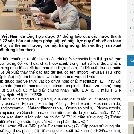
S Việt Nam đã tổng hợp được 97 thông báo của các nước thành
 22 văn bản qui phạm pháp luật có hiệu lực quy định về an toàn
SPS) có thể ảnh hưởng tới mặt hàng nông, lâm và thủy sản xuất
nội dung kèm theo).
các tiêu chuẩn mức độ nhiễm các chủng
Salmonella
trên thịt gà và các
C
n dư lượng đối với hoạt chất Indoxacarb trong một số loại thực phẩm;
ương rồng lê gai để tạo màu cho thực phẩm; (4) Đề xuất thu hồi miễn
 (5) Đề xuất thay thế các tập dữ liệu có tên Import Refusals (Từ chối
p khẩu) hiện tại trên trang web
Import and Export Data
.
hép thuốc bảo vệ thực vật có chứa hoạt chất metribuzin; (2) Thay đổi
amate (maneb, mancozeb, metiram, propineb, thiram và ziram) trong
(3) Sửa đổi 03 mẫu giấy chứng nhận (mẫu 'EU-FISH', mẫu 'FISH-
Quy định (EU) 2020/2235
.
ổi mức dư lượng tối đa (MRLs) của các loại thuốc BVTV Acequinocyl,
pyroximate, Fipronil, Fluazifop-P-butyl, Fludioxonil, Fluxametamide,
ndipropamid, Mefentrifluconazole, Oxathiapiprolin, Picoxystrobin,
Spiropidion và Spirotetramate, thu hồi mức dư lượng của thuốc BVTV
yrifos vào danh sách các loại thuốc BVTV bị cấm sử dụng; (2) Thông
 đối với nhập khẩu thực vật và sản phẩm thực vật”.
 dư lượng tối đa (MRL) của Picarbutrazox; (2) Cấp phép sử dụng phụ
số loại thực phẩm; (3) Bổ sung chiết xuất trà xanh (EGCG/catechin),