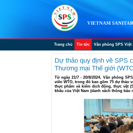
VIETNAM SANITAR
Trang chủ
Tin tức
Văn phòng SPS Việt
Dự thảo quy định về SPS c
Thương mại Thế giới (WT
Từ ngày 21/7 - 20/8/2024, Văn phòng SP
viên WTO, trong đó bao gồm 75 dự thảo và
thực phẩm và kiểm dịch động, thực vật (
khẩu của Việt Nam (danh sách thông báo 