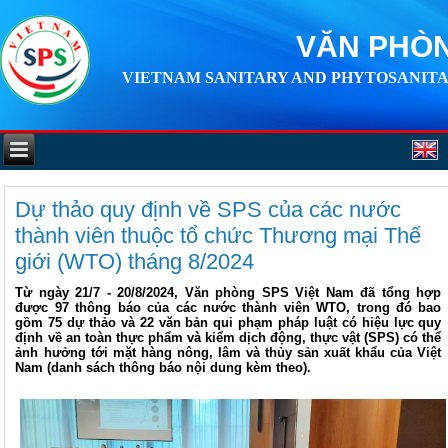
VĂN PHÒN
VIETNAM SANITARY AND PHYTOSANITA
Dự thảo quy định về SPS của các nước
thành viên thuộc tổ chức Thương mại Thế
giới (WTO) tháng 8/2024
Từ ngày 21/7 - 20/8/2024, Văn phòng SPS Việt Nam đã tổng hợp
được 97 thông báo của các nước thành viên WTO, trong đó bao
gồm 75 dự thảo và 22 văn bản qui phạm pháp luật có hiệu lực quy
định về an toàn thực phẩm và kiểm dịch động, thực vật (SPS) có thể
ảnh hưởng tới mặt hàng nông, lâm và thủy sản xuất khẩu của Việt
Nam (danh sách thông báo nội dung kèm theo).