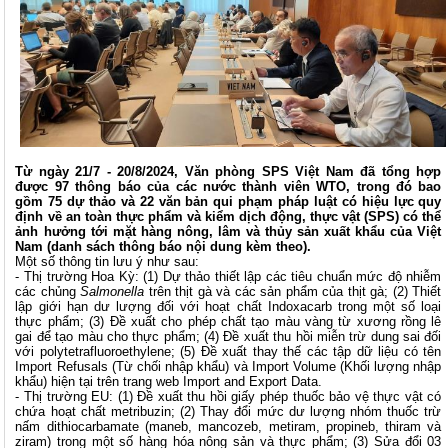
Từ ngày 21/7 - 20/8/2024, Văn phòng SPS Việt Nam đã tổng hợp
được 97 thông báo của các nước thành viên WTO, trong đó bao
gồm 75 dự thảo và 22 văn bản qui phạm pháp luật có hiệu lực quy
định về an toàn thực phẩm và kiểm dịch động, thực vật (SPS) có thể
ảnh hưởng tới mặt hàng nông, lâm và thủy sản xuất khẩu của Việt
Nam (danh sách thông báo nội dung kèm theo).
Một số thông tin lưu ý như sau:
-
Thị trường Hoa Kỳ: (1) Dự thảo thiết lập các tiêu chuẩn mức độ nhiễm
các chủng
Salmonella
trên thịt gà và các sản phẩm của thịt gà; (2) Thiết
lập giới hạn dư lượng đối với hoạt chất Indoxacarb trong một số loại
thực phẩm; (3) Đề xuất cho phép chất tạo màu vàng từ xương rồng lê
gai để tạo màu cho thực phẩm; (4) Đề xuất thu hồi miễn trừ dung sai đối
với polytetrafluoroethylene; (5) Đề xuất thay thế các tập dữ liệu có tên
Import Refusals (Từ chối nhập khẩu) và Import Volume (Khối lượng nhập
khẩu) hiện tại trên trang web
Import and Export Data
.
- Thị trường EU: (1) Đề xuất thu hồi giấy phép thuốc bảo vệ thực vật có
chứa hoạt chất metribuzin; (2) Thay đổi mức dư lượng nhóm thuốc trừ
nấm dithiocarbamate (maneb, mancozeb, metiram, propineb, thiram và
ziram) trong một số hàng hóa nông sản và thực phẩm; (3) Sửa đổi 03