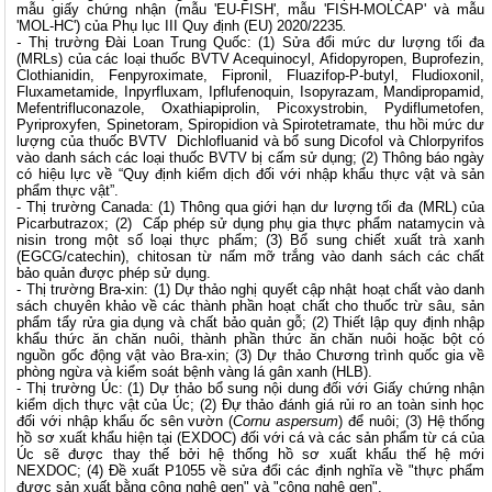
mẫu giấy chứng nhận (mẫu 'EU-FISH', mẫu 'FISH-MOLCAP' và mẫu
'MOL-HC') của Phụ lục III Quy định (EU) 2020/2235
.
-
Thị trường Đài Loan Trung Quốc: (1) Sửa đổi mức dư lượng tối đa
(MRLs) của các loại thuốc BVTV Acequinocyl, Afidopyropen, Buprofezin,
Clothianidin, Fenpyroximate, Fipronil, Fluazifop-P-butyl, Fludioxonil,
Fluxametamide, Inpyrfluxam, Ipflufenoquin, Isopyrazam, Mandipropamid,
Mefentrifluconazole, Oxathiapiprolin, Picoxystrobin, Pydiflumetofen,
Pyriproxyfen, Spinetoram, Spiropidion và Spirotetramate, thu hồi mức dư
lượng của thuốc BVTV Dichlofluanid và bổ sung Dicofol và Chlorpyrifos
vào danh sách các loại thuốc BVTV bị cấm sử dụng; (2) Thông báo ngày
có hiệu lực về “Quy định kiểm dịch đối với nhập khẩu thực vật và sản
phẩm thực vật”.
- Thị trường Canada: (1) Thông qua giới hạn dư lượng tối đa (MRL) của
Picarbutrazox; (2) Cấp phép sử dụng phụ gia thực phẩm natamycin và
nisin trong một số loại thực phẩm; (3) Bổ sung chiết xuất trà xanh
(EGCG/catechin), chitosan từ nấm mỡ trắng vào danh sách các chất
bảo quản được phép sử dụng.
- Thị trường Bra-xin: (1) Dự thảo nghị quyết cập nhật hoạt chất vào danh
sách chuyên khảo về các thành phần hoạt chất cho thuốc trừ sâu, sản
phẩm tẩy rửa gia dụng và chất bảo quản gỗ; (2) Thiết lập quy định nhập
khẩu thức ăn chăn nuôi, thành phần thức ăn chăn nuôi hoặc bột có
nguồn gốc động vật vào Bra-xin; (3) Dự thảo Chương trình quốc gia về
phòng ngừa và kiểm soát bệnh vàng lá gân xanh (HLB).
- Thị trường Úc: (1) Dự thảo bổ sung nội dung đối với Giấy chứng nhận
kiểm dịch thực vật của Úc; (2) Đự thảo đánh giá rủi ro an toàn sinh học
đối với nhập khẩu ốc sên vườn (
Cornu aspersum
) để nuôi; (3) Hệ thống
hồ sơ xuất khẩu hiện tại (EXDOC) đối với cá và các sản phẩm từ cá của
Úc sẽ được thay thế bởi hệ thống hồ sơ xuất khẩu thế hệ mới
NEXDOC; (4) Đề xuất P1055 về sửa đổi các định nghĩa về "thực phẩm
được sản xuất bằng công nghệ gen" và "công nghệ gen".