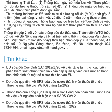
- Thị trường Thái Lan: (1) Thông báo ngày có hiệu lực về "Thực phẩm
tồn dư dư lượng thuốc trừ sâu (số 4)"; (2) Thông báo ngày có hiệu lực
về "Ghi nhãn thực phẩm đóng gói sẵn".
- Thị trường Indonesia: Đề xuất mức dư lượng tối đa (MRL) chất gây ô
nhiễm (kim loại nặng, vi sinh vật và độc tố nấm mốc) trong thực phẩm.
- Thị trường Singapore: Thông báo ngày có hiệu lực về “quy định về việc
sử dụng cây trồng đã chỉnh sửa bộ gen làm thực phẩm và thức ăn chăn
nuôi”
Thông tin góp ý đối với các thông báo dự thảo của Thành viên WTO (nếu
có) gửi về Bộ Nông nghiệp và Phát triển nông thôn (thông qua Văn phòng
SPS Việt Nam) trước (05 ngày) thời hạn nhận góp ý của thông báo, địa
chỉ: số 10 Nguyễn Công Hoan, Ba Đình, Hà Nội; điện thoại: 024
37344764; email:
spsvietnam@mard.gov.vn
.
Tin khác
EU sửa đổi Quy định (EU) 2019/1793 về việc tăng tạm thời các biện
pháp kiểm soát chính thức và khẩn cấp quản lý việc đưa một số hàng
hóa nhất định từ một số nước thứ ba vào EU
Dự thảo quy định về SPS của các nước thành viên thuộc tổ chức
Thương mại Thế giới (WTO) tháng 12/2022
Thông báo của Tổng cục Hải quan nước Công hòa nhân dân Trung Hoa
về việc xét nghiệm phát hiện virus SARS-CoV-2
Dự thảo quy định về SPS của các nước thành viên thuộc tổ chức
Thương mại Thế giới (WTO) tháng 11 năm 2022