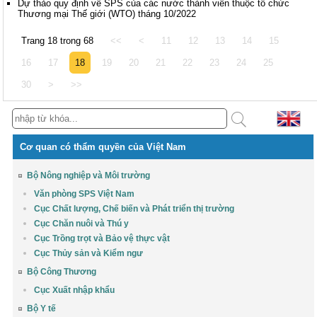
Dự thảo quy định về SPS của các nước thành viên thuộc tổ chức
Thương mại Thế giới (WTO) tháng 10/2022
Trang 18 trong 68
<<
<
11
12
13
14
15
16
17
18
19
20
21
22
23
24
25
30
>
>>
Cơ quan có thẩm quyền của Việt Nam
Bộ Nông nghiệp và Môi trường
Văn phòng SPS Việt Nam
Cục Chất lượng, Chế biến và Phát triển thị trường
Cục Chăn nuôi và Thú y
Cục Trồng trọt và Bảo vệ thực vật
Cục Thủy sản và Kiểm ngư
Bộ Công Thương
Cục Xuất nhập khẩu
Bộ Y tế