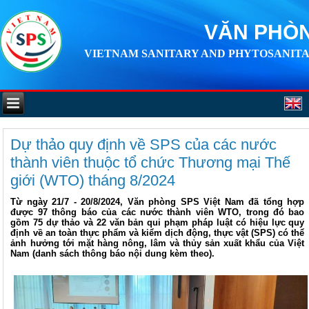
VĂN PHÒN
VIETNAM SANITARY AND PHYTOSANITA
Dự thảo quy định về SPS của các nước
thành viên thuộc tổ chức Thương mại Thế
giới (WTO) tháng 8/2024
Từ ngày 21/7 - 20/8/2024, Văn phòng SPS Việt Nam đã tổng hợp
được 97 thông báo của các nước thành viên WTO, trong đó bao
gồm 75 dự thảo và 22 văn bản qui phạm pháp luật có hiệu lực quy
định về an toàn thực phẩm và kiểm dịch động, thực vật (SPS) có thể
ảnh hưởng tới mặt hàng nông, lâm và thủy sản xuất khẩu của Việt
Nam (danh sách thông báo nội dung kèm theo).