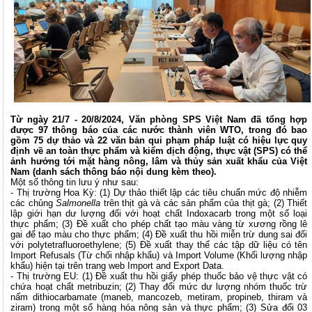
Từ ngày 21/7 - 20/8/2024, Văn phòng SPS Việt Nam đã tổng hợp
được 97 thông báo của các nước thành viên WTO, trong đó bao
gồm 75 dự thảo và 22 văn bản qui phạm pháp luật có hiệu lực quy
định về an toàn thực phẩm và kiểm dịch động, thực vật (SPS) có thể
ảnh hưởng tới mặt hàng nông, lâm và thủy sản xuất khẩu của Việt
Nam (danh sách thông báo nội dung kèm theo).
Một số thông tin lưu ý như sau:
-
Thị trường Hoa Kỳ: (1) Dự thảo thiết lập các tiêu chuẩn mức độ nhiễm
các chủng
Salmonella
trên thịt gà và các sản phẩm của thịt gà; (2) Thiết
lập giới hạn dư lượng đối với hoạt chất Indoxacarb trong một số loại
thực phẩm; (3) Đề xuất cho phép chất tạo màu vàng từ xương rồng lê
gai để tạo màu cho thực phẩm; (4) Đề xuất thu hồi miễn trừ dung sai đối
với polytetrafluoroethylene; (5) Đề xuất thay thế các tập dữ liệu có tên
Import Refusals (Từ chối nhập khẩu) và Import Volume (Khối lượng nhập
khẩu) hiện tại trên trang web
Import and Export Data
.
- Thị trường EU: (1) Đề xuất thu hồi giấy phép thuốc bảo vệ thực vật có
chứa hoạt chất metribuzin; (2) Thay đổi mức dư lượng nhóm thuốc trừ
nấm dithiocarbamate (maneb, mancozeb, metiram, propineb, thiram và
ziram) trong một số hàng hóa nông sản và thực phẩm; (3) Sửa đổi 03