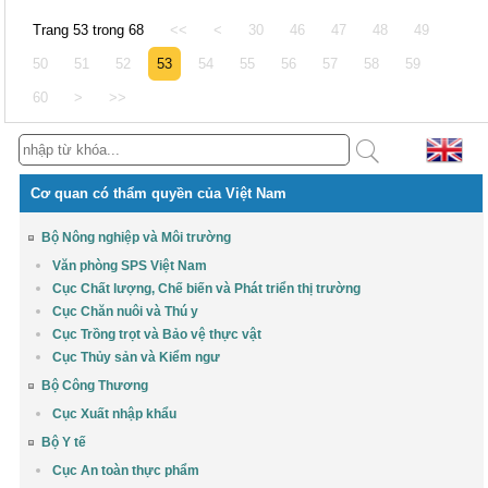
Trang 53 trong 68
<<
<
30
46
47
48
49
50
51
52
53
54
55
56
57
58
59
60
>
>>
Cơ quan có thẩm quyền của Việt Nam
Bộ Nông nghiệp và Môi trường
Văn phòng SPS Việt Nam
Cục Chất lượng, Chế biến và Phát triển thị trường
Cục Chăn nuôi và Thú y
Cục Trồng trọt và Bảo vệ thực vật
Cục Thủy sản và Kiểm ngư
Bộ Công Thương
Cục Xuất nhập khẩu
Bộ Y tế
Cục An toàn thực phẩm