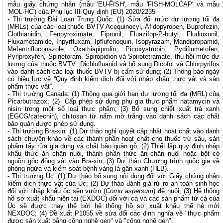
mẫu giấy chứng nhận (mẫu 'EU-FISH', mẫu 'FISH-MOLCAP' và mẫu
'MOL-HC') của Phụ lục III Quy định (EU) 2020/2235
.
-
Thị trường Đài Loan Trung Quốc: (1) Sửa đổi mức dư lượng tối đa
(MRLs) của các loại thuốc BVTV Acequinocyl, Afidopyropen, Buprofezin,
Clothianidin, Fenpyroximate, Fipronil, Fluazifop-P-butyl, Fludioxonil,
Fluxametamide, Inpyrfluxam, Ipflufenoquin, Isopyrazam, Mandipropamid,
Mefentrifluconazole, Oxathiapiprolin, Picoxystrobin, Pydiflumetofen,
Pyriproxyfen, Spinetoram, Spiropidion và Spirotetramate, thu hồi mức dư
lượng của thuốc BVTV Dichlofluanid và bổ sung Dicofol và Chlorpyrifos
vào danh sách các loại thuốc BVTV bị cấm sử dụng; (2) Thông báo ngày
có hiệu lực về “Quy định kiểm dịch đối với nhập khẩu thực vật và sản
phẩm thực vật”.
- Thị trường Canada: (1) Thông qua giới hạn dư lượng tối đa (MRL) của
Picarbutrazox; (2) Cấp phép sử dụng phụ gia thực phẩm natamycin và
nisin trong một số loại thực phẩm; (3) Bổ sung chiết xuất trà xanh
(EGCG/catechin), chitosan từ nấm mỡ trắng vào danh sách các chất
bảo quản được phép sử dụng.
- Thị trường Bra-xin: (1) Dự thảo nghị quyết cập nhật hoạt chất vào danh
sách chuyên khảo về các thành phần hoạt chất cho thuốc trừ sâu, sản
phẩm tẩy rửa gia dụng và chất bảo quản gỗ; (2) Thiết lập quy định nhập
khẩu thức ăn chăn nuôi, thành phần thức ăn chăn nuôi hoặc bột có
nguồn gốc động vật vào Bra-xin; (3) Dự thảo Chương trình quốc gia về
phòng ngừa và kiểm soát bệnh vàng lá gân xanh (HLB).
- Thị trường Úc: (1) Dự thảo bổ sung nội dung đối với Giấy chứng nhận
kiểm dịch thực vật của Úc; (2) Đự thảo đánh giá rủi ro an toàn sinh học
đối với nhập khẩu ốc sên vườn (
Cornu aspersum
) để nuôi; (3) Hệ thống
hồ sơ xuất khẩu hiện tại (EXDOC) đối với cá và các sản phẩm từ cá của
Úc sẽ được thay thế bởi hệ thống hồ sơ xuất khẩu thế hệ mới
NEXDOC; (4) Đề xuất P1055 về sửa đổi các định nghĩa về "thực phẩm
được sản xuất bằng công nghệ gen" và "công nghệ gen".