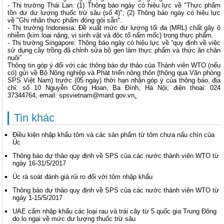
- Thị trường Thái Lan: (1) Thông báo ngày có hiệu lực về "Thực phẩm
tồn dư dư lượng thuốc trừ sâu (số 4)"; (2) Thông báo ngày có hiệu lực
về "Ghi nhãn thực phẩm đóng gói sẵn".
- Thị trường Indonesia: Đề xuất mức dư lượng tối đa (MRL) chất gây ô
nhiễm (kim loại nặng, vi sinh vật và độc tố nấm mốc) trong thực phẩm.
- Thị trường Singapore: Thông báo ngày có hiệu lực về “quy định về việc
sử dụng cây trồng đã chỉnh sửa bộ gen làm thực phẩm và thức ăn chăn
nuôi”
Thông tin góp ý đối với các thông báo dự thảo của Thành viên WTO (nếu
có) gửi về Bộ Nông nghiệp và Phát triển nông thôn (thông qua Văn phòng
SPS Việt Nam) trước (05 ngày) thời hạn nhận góp ý của thông báo, địa
chỉ: số 10 Nguyễn Công Hoan, Ba Đình, Hà Nội; điện thoại: 024
37344764; email:
spsvietnam@mard.gov.vn
.
Tin khác
Điều kiện nhập khẩu tôm và các sản phẩm từ tôm chưa nấu chín của
Úc
Thông báo dự thảo quy định về SPS của các nước thành viên WTO từ
ngày 16-31/5/2017
Úc rà soát đánh giá rủi ro đối với tôm nhập khẩu
Thông báo dự thảo quy định về SPS của các nước thành viên WTO từ
ngày 1-15/5/2017
UAE cấm nhập khẩu các loại rau và trái cây từ 5 quốc gia Trung Đông
do lo ngại về mức dư lượng thuốc trừ sâu