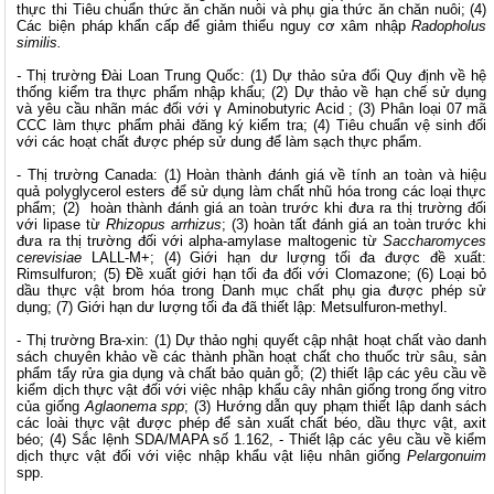
thực thi Tiêu chuẩn thức ăn chăn nuôi và phụ gia thức ăn chăn nuôi; (4)
Các biện pháp khẩn cấp để giảm thiểu nguy cơ xâm nhập
Radopholus
similis.
-
Thị trường Đài Loan Trung Quốc: (1) Dự thảo sửa đổi Quy định về hệ
thống kiểm tra thực phẩm nhập khẩu; (2) Dự thảo về hạn chế sử dụng
và yêu cầu nhãn mác đối với γ Aminobutyric Acid ; (3) Phân loại 07 mã
CCC làm thực phẩm phải đăng ký kiểm tra; (4) Tiêu chuẩn vệ sinh đối
với các hoạt chất được phép sử dung để làm sạch thực phẩm.
- Thị trường Canada: (1) Hoàn thành đánh giá về tính an toàn và hiệu
quả polyglycerol esters để sử dụng làm chất nhũ hóa trong các loại thực
phẩm; (2) hoàn thành đánh giá an toàn trước khi đưa ra thị trường đối
với lipase từ
Rhizopus arrhizus
; (3) hoàn tất đánh giá an toàn trước khi
đưa ra thị trường đối với alpha-amylase maltogenic từ
Saccharomyces
cerevisiae
LALL-M+; (4) Giới hạn dư lượng tối đa được đề xuất:
Rimsulfuron; (5) Đề xuất giới hạn tối đa đối với Clomazone; (6) Loại bỏ
dầu thực vật brom hóa trong Danh mục chất phụ gia được phép sử
dụng; (7) Giới hạn dư lượng tối đa đã thiết lập: Metsulfuron-methyl.
- Thị trường Bra-xin: (1) Dự thảo nghị quyết cập nhật hoạt chất vào danh
sách chuyên khảo về các thành phần hoạt chất cho thuốc trừ sâu, sản
phẩm tẩy rửa gia dụng và chất bảo quản gỗ; (2) thiết lập các yêu cầu về
kiểm dịch thực vật đối với việc nhập khẩu cây nhân giống trong ống vitro
của giống
Aglaonema spp
; (3) Hướng dẫn quy phạm thiết lập danh sách
các loài thực vật được phép để sản xuất chất béo, dầu thực vật, axit
béo; (4) Sắc lệnh SDA/MAPA số 1.162,
-
Thiết lập các yêu cầu về kiểm
dịch thực vật đối với việc nhập khẩu vật liệu nhân giống
Pelargonuim
spp.