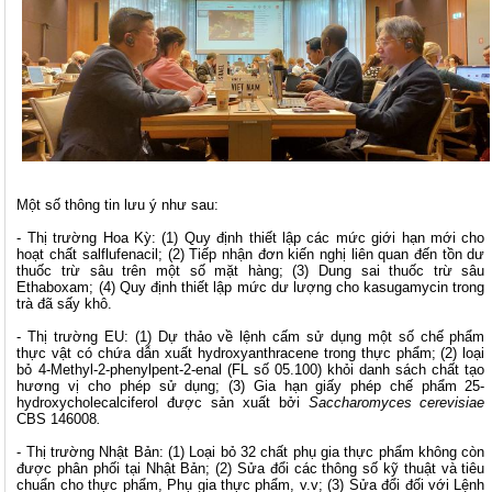
Một số thông tin lưu ý như sau:
- Thị trường Hoa Kỳ: (1) Quy định thiết lập các mức giới hạn mới cho
hoạt chất salflufenacil; (2) Tiếp nhận đơn kiến nghị liên quan đến tồn dư
thuốc trừ sâu trên một số mặt hàng; (3) Dung sai thuốc trừ sâu
Ethaboxam; (4) Quy định thiết lập mức dư lượng cho kasugamycin trong
trà đã sấy khô.
- Thị trường EU: (1) Dự thảo về lệnh cấm sử dụng một số chế phẩm
thực vật có chứa dẫn xuất hydroxyanthracene trong thực phẩm; (2) loại
bỏ 4-Methyl-2-phenylpent-2-enal (FL số 05.100) khỏi danh sách chất tạo
hương vị cho phép sử dụng; (3) Gia hạn giấy phép chế phẩm 25-
hydroxycholecalciferol được sản xuất bởi
Saccharomyces cerevisiae
CBS 146008
.
- Thị trường Nhật Bản: (1) Loại bỏ 32 chất phụ gia thực phẩm không còn
được phân phối tại Nhật Bản; (2) Sửa đổi các thông số kỹ thuật và tiêu
chuẩn cho thực phẩm, Phụ gia thực phẩm, v.v; (3) Sửa đổi đối với Lệnh