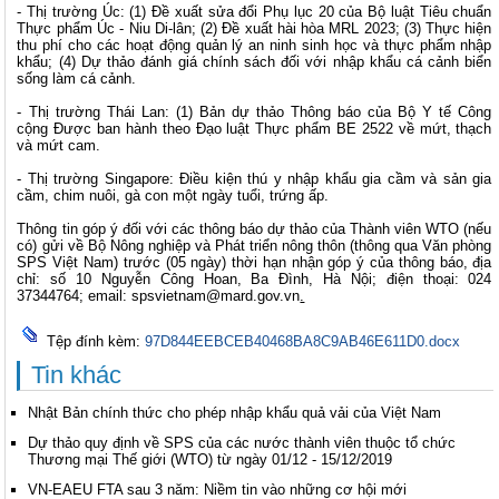
- Thị trường Úc: (1) Đề xuất sửa đổi Phụ lục 20 của Bộ luật Tiêu chuẩn
Thực phẩm Úc - Niu Di-lân; (2) Đề xuất hài hòa MRL 2023; (3) Thực hiện
thu phí cho các hoạt động quản lý an ninh sinh học và thực phẩm nhập
khẩu; (4) Dự thảo đánh giá chính sách đối với nhập khẩu cá cảnh biển
sống làm cá cảnh.
- Thị trường Thái Lan: (1) Bản dự thảo Thông báo của Bộ Y tế Công
cộng Được ban hành theo Đạo luật Thực phẩm BE 2522 về mứt, thạch
và mứt cam.
- Thị trường Singapore: Điều kiện thú y nhập khẩu gia cầm và sản gia
cầm, chim nuôi, gà con một ngày tuổi, trứng ấp.
Thông tin góp ý đối với các thông báo dự thảo của Thành viên WTO (nếu
có) gửi về Bộ Nông nghiệp và Phát triển nông thôn (thông qua Văn phòng
SPS Việt Nam) trước (05 ngày) thời hạn nhận góp ý của thông báo, địa
chỉ: số 10 Nguyễn Công Hoan, Ba Đình, Hà Nội; điện thoại: 024
37344764; email:
spsvietnam@mard.gov.vn
.
Tệp đính kèm:
97D844EEBCEB40468BA8C9AB46E611D0.docx
Tin khác
Nhật Bản chính thức cho phép nhập khẩu quả vải của Việt Nam
Dự thảo quy định về SPS của các nước thành viên thuộc tổ chức
Thương mại Thế giới (WTO) từ ngày 01/12 - 15/12/2019
VN-EAEU FTA sau 3 năm: Niềm tin vào những cơ hội mới