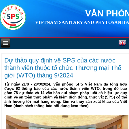
VĂN PHÒN
VIETNAM SANITARY AND PHYTOSANITA
Dự thảo quy định về SPS của các nước
thành viên thuộc tổ chức Thương mại Thế
giới (WTO) tháng 9/2024
Từ ngày 21/8 - 20/9/2024, Văn phòng SPS Việt Nam đã tổng hợp
được 92 thông báo của các nước thành viên WTO, trong đó bao
gồm 78 dự thảo và 14 văn bản qui phạm pháp luật có hiệu lực quy
định về an toàn thực phẩm và kiểm dịch động, thực vật (SPS) có thể
ảnh hưởng tới mặt hàng nông, lâm và thủy sản xuất khẩu của Việt
Nam (danh sách thông báo nội dung kèm theo).