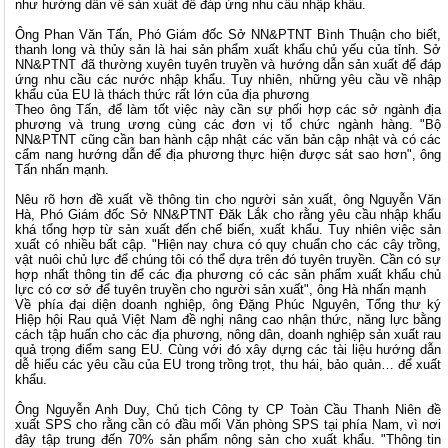
như hướng dẫn về sản xuất để đáp ứng nhu cầu nhập khẩu.
Ông Phan Văn Tấn, Phó Giám đốc Sở NN&PTNT Bình Thuận cho biết,
thanh long và thủy sản là hai sản phẩm xuất khẩu chủ yếu của tỉnh. Sở
NN&PTNT đã thường xuyên tuyên truyền và hướng dẫn sản xuất để đáp
ứng nhu cầu các nước nhập khẩu. Tuy nhiên, những yêu cầu về nhập
khẩu của EU là thách thức rất lớn của địa phương
Theo ông Tấn, để làm tốt việc này cần sự phối hợp các sở ngành địa
phương và trung ương cùng các đơn vị tổ chức ngành hàng. "Bộ
NN&PTNT cũng cần ban hành cập nhật các văn bản cập nhật và có các
cẩm nang hướng dẫn để địa phương thực hiện được sát sao hơn", ông
Tấn nhấn mạnh.
Nêu rõ hơn đề xuất về thông tin cho người sản xuất, ông Nguyễn Văn
Hà, Phó Giám đốc Sở NN&PTNT Đăk Lắk cho rằng yêu cầu nhập khẩu
khá tổng hợp từ sản xuất đến chế biến, xuất khẩu. Tuy nhiên việc sản
xuất có nhiều bất cập. "Hiện nay chưa có quy chuẩn cho các cây trồng,
vật nuôi chủ lực để chúng tôi có thể dựa trên đó tuyên truyền. Cần có sự
hợp nhất thông tin để các địa phương có các sản phẩm xuất khẩu chủ
lực có cơ sở để tuyên truyền cho người sản xuất", ông Hà nhấn mạnh
Về phía đại diện doanh nghiệp, ông Đặng Phúc Nguyên, Tổng thư ký
Hiệp hội Rau quả Việt Nam đề nghị nâng cao nhận thức, năng lực bằng
cách tập huấn cho các địa phương, nông dân, doanh nghiệp sản xuất rau
quả trọng điểm sang EU. Cùng với đó xây dựng các tài liệu hướng dẫn
dễ hiểu các yêu cầu của EU trong trồng trọt, thu hái, bảo quản… để xuất
khẩu.
Ông Nguyễn Anh Duy, Chủ tịch Công ty CP Toàn Cầu Thanh Niên đề
xuất SPS cho rằng cần có đầu mối Văn phòng SPS tại phía Nam, vì nơi
đây tập trung đến 70% sản phẩm nông sản cho xuất khẩu. "Thông tin