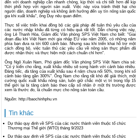
đến với doanh nghiệp cần nhanh chóng, kịp thời và chi tiết hơn để kịp
thời phối hợp với người sản xuất. Việc này vừa tránh thiệt hại cho
người dân, doanh nghiệp và không ảnh hưởng đến uy tín nông sản quốc
gia khi xuất khẩu", ông Duy nêu quan điểm.
Thực tế việc triển khai đồng bộ các giải pháp để tuân thủ yêu cầu của
các nước nhập khẩu đã từng có hiệu quả rất tốt. Dẫn chứng việc này,
ông Lê Thanh Hòa, Giám đốc Văn phòng SPS Việt Nam cho biết: "Giai
đoạn đầu khi Việt Nam mới gia nhập EU vào năm 2005, có những năm
phía bạn đưa ra tới 600 cảnh báo. Nhưng sau khi triển khai hỗ trợ một
cách đồng bộ, việc tuân thủ các yêu cầu về nông sản thực phẩm đã
được nhận thức và thực hiện một cách chuẩn chỉ hơn".
Ông Ngô Xuân Nam, Phó giám đốc Văn phòng SPS Việt Nam chia sẻ:
"Có ý kiến cho rằng, xuất khẩu nhiều sẽ song hành với cảnh báo nhiều.
Đáng tiếc, đà tăng của xuất khẩu sau 4 năm chưa nổi 50%, trong khi số
cảnh báo tăng gần 300%". Ông Nam cho rằng rất khó để giải thích, một
cường quốc xuất khẩu nông sản, luôn giữ chắc một vị trí trong tốp 15
thế giới lại bị tăng cảnh báo theo cấp số nhân ở một thị trường được
xem là thước đo, là chuẩn mực cho nông sản toàn cầu.
Nguồn: http://baochinhphu.vn
Tin khác
Dự thảo quy định về SPS của các nước thành viên thuộc tổ chức
Thương mại Thế giới (WTO) tháng 9/2023
Dự thảo quy định về SPS của các nước thành viên thuộc tổ chức