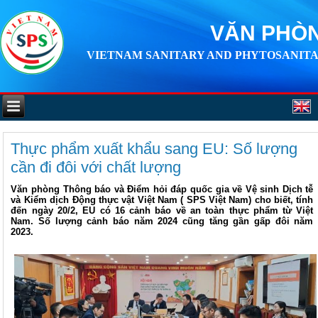
VĂN PHÒN
VIETNAM SANITARY AND PHYTOSANITA
Thực phẩm xuất khẩu sang EU: Số lượng
cần đi đôi với chất lượng
Văn phòng Thông báo và Điểm hỏi đáp quốc gia về Vệ sinh Dịch tễ
và Kiểm dịch Động thực vật Việt Nam ( SPS Việt Nam) cho biết, tính
đến ngày 20/2, EU có 16 cảnh báo về an toàn thực phẩm từ Việt
Nam. Số lượng cảnh báo năm 2024 cũng tăng gần gấp đôi năm
2023.