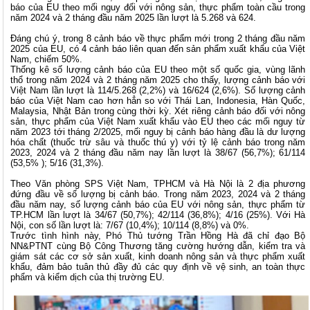
báo của EU theo mối nguy đối với nông sản, thực phẩm toàn cầu trong
năm 2024 và 2 tháng đầu năm 2025 lần lượt là 5.268 và 624.
Đáng chú ý, trong 8 cảnh báo về thực phẩm mới trong 2 tháng đầu năm
2025 của EU, có 4 cảnh báo liên quan đến sản phẩm xuất khẩu của Việt
Nam, chiếm 50%.
Thống kê số lượng cảnh báo của EU theo một số quốc gia, vùng lãnh
thổ trong năm 2024 và 2 tháng năm 2025 cho thấy, lượng cảnh báo với
Việt Nam lần lượt là 114/5.268 (2,2%) và 16/624 (2,6%). Số lượng cảnh
báo của Việt Nam cao hơn hẳn so với Thái Lan, Indonesia, Hàn Quốc,
Malaysia, Nhật Bản trong cùng thời kỳ. Xét riêng cảnh báo đối với nông
sản, thực phẩm của Việt Nam xuất khẩu vào EU theo các mối nguy từ
năm 2023 tới tháng 2/2025, mối nguy bị cảnh báo hàng đầu là dư lượng
hóa chất (thuốc trừ sâu và thuốc thú y) với tỷ lệ cảnh báo trong năm
2023, 2024 và 2 tháng đầu năm nay lần lượt là 38/67 (56,7%); 61/114
(53,5% ); 5/16 (31,3%).
Theo Văn phòng SPS Việt Nam, TPHCM và Hà Nội là 2 địa phương
đứng đầu về số lượng bị cảnh báo. Trong năm 2023, 2024 và 2 tháng
đầu năm nay, số lượng cảnh báo của EU với nông sản, thực phẩm từ
TP.HCM lần lượt là 34/67 (50,7%); 42/114 (36,8%); 4/16 (25%). Với Hà
Nội, con số lần lượt là: 7/67 (10,4%); 10/114 (8,8%) và 0%.
Trước tình hình này, Phó Thủ tướng Trần Hồng Hà đã chỉ đạo Bộ
NN&PTNT cùng Bộ Công Thương tăng cường hướng dẫn, kiểm tra và
giám sát các cơ sở sản xuất, kinh doanh nông sản và thực phẩm xuất
khẩu, đảm bảo tuân thủ đầy đủ các quy định về vệ sinh, an toàn thực
phẩm và kiểm dịch của thị trường EU.