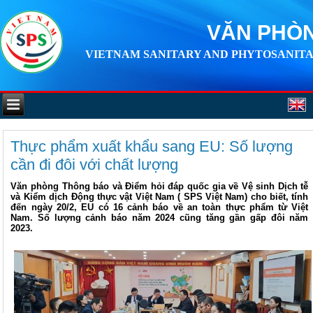
VĂN PHÒN
VIETNAM SANITARY AND PHYTOSANITA
Thực phẩm xuất khẩu sang EU: Số lượng
cần đi đôi với chất lượng
Văn phòng Thông báo và Điểm hỏi đáp quốc gia về Vệ sinh Dịch tễ
và Kiểm dịch Động thực vật Việt Nam ( SPS Việt Nam) cho biết, tính
đến ngày 20/2, EU có 16 cảnh báo về an toàn thực phẩm từ Việt
Nam. Số lượng cảnh báo năm 2024 cũng tăng gần gấp đôi năm
2023.