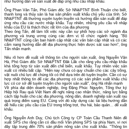
như hướng dẫn về sản xuất để đáp ứng nhu cầu nhập khẩu.
Ông Phan Văn Tấn, Phó Giám đốc Sở NN&PTNT Bình Thuận cho biết,
thanh long và thủy sản là hai sản phẩm xuất khẩu chủ yếu của tỉnh. Sở
NN&PTNT đã thường xuyên tuyên truyền và hướng dẫn sản xuất để đáp
ứng nhu cầu các nước nhập khẩu. Tuy nhiên, những yêu cầu về nhập
khẩu của EU là thách thức rất lớn của địa phương
Theo ông Tấn, để làm tốt việc này cần sự phối hợp các sở ngành địa
phương và trung ương cùng các đơn vị tổ chức ngành hàng. "Bộ
NN&PTNT cũng cần ban hành cập nhật các văn bản cập nhật và có các
cẩm nang hướng dẫn để địa phương thực hiện được sát sao hơn", ông
Tấn nhấn mạnh.
Nêu rõ hơn đề xuất về thông tin cho người sản xuất, ông Nguyễn Văn
Hà, Phó Giám đốc Sở NN&PTNT Đăk Lắk cho rằng yêu cầu nhập khẩu
khá tổng hợp từ sản xuất đến chế biến, xuất khẩu. Tuy nhiên việc sản
xuất có nhiều bất cập. "Hiện nay chưa có quy chuẩn cho các cây trồng,
vật nuôi chủ lực để chúng tôi có thể dựa trên đó tuyên truyền. Cần có sự
hợp nhất thông tin để các địa phương có các sản phẩm xuất khẩu chủ
lực có cơ sở để tuyên truyền cho người sản xuất", ông Hà nhấn mạnh
Về phía đại diện doanh nghiệp, ông Đặng Phúc Nguyên, Tổng thư ký
Hiệp hội Rau quả Việt Nam đề nghị nâng cao nhận thức, năng lực bằng
cách tập huấn cho các địa phương, nông dân, doanh nghiệp sản xuất rau
quả trọng điểm sang EU. Cùng với đó xây dựng các tài liệu hướng dẫn
dễ hiểu các yêu cầu của EU trong trồng trọt, thu hái, bảo quản… để xuất
khẩu.
Ông Nguyễn Anh Duy, Chủ tịch Công ty CP Toàn Cầu Thanh Niên đề
xuất SPS cho rằng cần có đầu mối Văn phòng SPS tại phía Nam, vì nơi
đây tập trung đến 70% sản phẩm nông sản cho xuất khẩu. "Thông tin