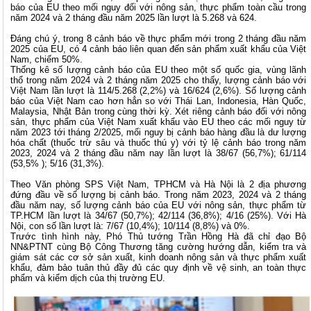
báo của EU theo mối nguy đối với nông sản, thực phẩm toàn cầu trong
năm 2024 và 2 tháng đầu năm 2025 lần lượt là 5.268 và 624.
Đáng chú ý, trong 8 cảnh báo về thực phẩm mới trong 2 tháng đầu năm
2025 của EU, có 4 cảnh báo liên quan đến sản phẩm xuất khẩu của Việt
Nam, chiếm 50%.
Thống kê số lượng cảnh báo của EU theo một số quốc gia, vùng lãnh
thổ trong năm 2024 và 2 tháng năm 2025 cho thấy, lượng cảnh báo với
Việt Nam lần lượt là 114/5.268 (2,2%) và 16/624 (2,6%). Số lượng cảnh
báo của Việt Nam cao hơn hẳn so với Thái Lan, Indonesia, Hàn Quốc,
Malaysia, Nhật Bản trong cùng thời kỳ. Xét riêng cảnh báo đối với nông
sản, thực phẩm của Việt Nam xuất khẩu vào EU theo các mối nguy từ
năm 2023 tới tháng 2/2025, mối nguy bị cảnh báo hàng đầu là dư lượng
hóa chất (thuốc trừ sâu và thuốc thú y) với tỷ lệ cảnh báo trong năm
2023, 2024 và 2 tháng đầu năm nay lần lượt là 38/67 (56,7%); 61/114
(53,5% ); 5/16 (31,3%).
Theo Văn phòng SPS Việt Nam, TPHCM và Hà Nội là 2 địa phương
đứng đầu về số lượng bị cảnh báo. Trong năm 2023, 2024 và 2 tháng
đầu năm nay, số lượng cảnh báo của EU với nông sản, thực phẩm từ
TP.HCM lần lượt là 34/67 (50,7%); 42/114 (36,8%); 4/16 (25%). Với Hà
Nội, con số lần lượt là: 7/67 (10,4%); 10/114 (8,8%) và 0%.
Trước tình hình này, Phó Thủ tướng Trần Hồng Hà đã chỉ đạo Bộ
NN&PTNT cùng Bộ Công Thương tăng cường hướng dẫn, kiểm tra và
giám sát các cơ sở sản xuất, kinh doanh nông sản và thực phẩm xuất
khẩu, đảm bảo tuân thủ đầy đủ các quy định về vệ sinh, an toàn thực
phẩm và kiểm dịch của thị trường EU.