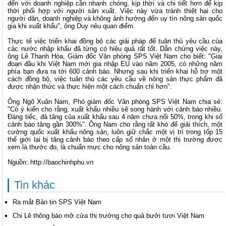
đến với doanh nghiệp cần nhanh chóng, kịp thời và chi tiết hơn để kịp
thời phối hợp với người sản xuất. Việc này vừa tránh thiệt hại cho
người dân, doanh nghiệp và không ảnh hưởng đến uy tín nông sản quốc
gia khi xuất khẩu", ông Duy nêu quan điểm.
Thực tế việc triển khai đồng bộ các giải pháp để tuân thủ yêu cầu của
các nước nhập khẩu đã từng có hiệu quả rất tốt. Dẫn chứng việc này,
ông Lê Thanh Hòa, Giám đốc Văn phòng SPS Việt Nam cho biết: "Giai
đoạn đầu khi Việt Nam mới gia nhập EU vào năm 2005, có những năm
phía bạn đưa ra tới 600 cảnh báo. Nhưng sau khi triển khai hỗ trợ một
cách đồng bộ, việc tuân thủ các yêu cầu về nông sản thực phẩm đã
được nhận thức và thực hiện một cách chuẩn chỉ hơn".
Ông Ngô Xuân Nam, Phó giám đốc Văn phòng SPS Việt Nam chia sẻ:
"Có ý kiến cho rằng, xuất khẩu nhiều sẽ song hành với cảnh báo nhiều.
Đáng tiếc, đà tăng của xuất khẩu sau 4 năm chưa nổi 50%, trong khi số
cảnh báo tăng gần 300%". Ông Nam cho rằng rất khó để giải thích, một
cường quốc xuất khẩu nông sản, luôn giữ chắc một vị trí trong tốp 15
thế giới lại bị tăng cảnh báo theo cấp số nhân ở một thị trường được
xem là thước đo, là chuẩn mực cho nông sản toàn cầu.
Nguồn: http://baochinhphu.vn
Tin khác
Ra mắt Bản tin SPS Việt Nam
Chi Lê thông báo mở cửa thị trường cho quả bưởi tươi Việt Nam