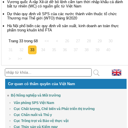
Vương quốc Ả-rập Xê-út dỡ bỏ lệnh cấm tạm thời nhập khẩu cá đánh
bắt tự nhiên (WC) có nguồn gốc từ Việt Nam
Dự thảo quy định về SPS của các nước thành viên thuộc tổ chức
Thương mại Thế giới (WTO) tháng 9/2020
Hà Nội phổ biến các quy định về sản xuất, kinh doanh an toàn thực
phẩm trong khuôn khổ FTA
Trang 33 trong 68
<<
<
26
27
28
29
30
31
32
33
34
35
36
37
38
39
40
>
>>
Cơ quan có thẩm quyền của Việt Nam
Bộ Nông nghiệp và Môi trường
Văn phòng SPS Việt Nam
Cục Chất lượng, Chế biến và Phát triển thị trường
Cục Chăn nuôi và Thú y
Cục Trồng trọt và Bảo vệ thực vật
Cục Thủy sản và Kiểm ngư