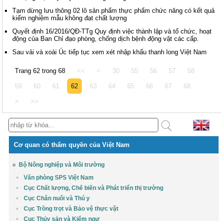
Tạm dừng lưu thông 02 lô sản phẩm thực phẩm chức năng có kết quả
kiểm nghiệm mẫu không đạt chất lượng
Quyết định 16/2016/QĐ-TTg Quy định việc thành lập và tổ chức, hoạt
động của Ban Chỉ đạo phòng, chống dịch bệnh động vật các cấp.
Sau vải và xoài Úc tiếp tục xem xét nhập khẩu thanh long Việt Nam
Trang 62 trong 68
<<
<
30
55
56
57
58
59
60
61
62
63
64
65
66
67
68
>
>>
Cơ quan có thẩm quyền của Việt Nam
Bộ Nông nghiệp và Môi trường
Văn phòng SPS Việt Nam
Cục Chất lượng, Chế biến và Phát triển thị trường
Cục Chăn nuôi và Thú y
Cục Trồng trọt và Bảo vệ thực vật
Cục Thủy sản và Kiểm ngư