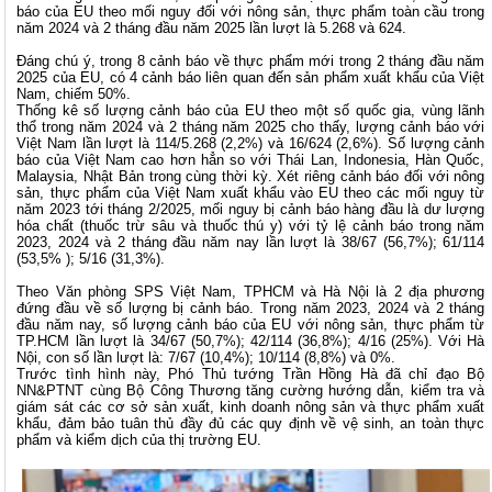
báo của EU theo mối nguy đối với nông sản, thực phẩm toàn cầu trong
năm 2024 và 2 tháng đầu năm 2025 lần lượt là 5.268 và 624.
Đáng chú ý, trong 8 cảnh báo về thực phẩm mới trong 2 tháng đầu năm
2025 của EU, có 4 cảnh báo liên quan đến sản phẩm xuất khẩu của Việt
Nam, chiếm 50%.
Thống kê số lượng cảnh báo của EU theo một số quốc gia, vùng lãnh
thổ trong năm 2024 và 2 tháng năm 2025 cho thấy, lượng cảnh báo với
Việt Nam lần lượt là 114/5.268 (2,2%) và 16/624 (2,6%). Số lượng cảnh
báo của Việt Nam cao hơn hẳn so với Thái Lan, Indonesia, Hàn Quốc,
Malaysia, Nhật Bản trong cùng thời kỳ. Xét riêng cảnh báo đối với nông
sản, thực phẩm của Việt Nam xuất khẩu vào EU theo các mối nguy từ
năm 2023 tới tháng 2/2025, mối nguy bị cảnh báo hàng đầu là dư lượng
hóa chất (thuốc trừ sâu và thuốc thú y) với tỷ lệ cảnh báo trong năm
2023, 2024 và 2 tháng đầu năm nay lần lượt là 38/67 (56,7%); 61/114
(53,5% ); 5/16 (31,3%).
Theo Văn phòng SPS Việt Nam, TPHCM và Hà Nội là 2 địa phương
đứng đầu về số lượng bị cảnh báo. Trong năm 2023, 2024 và 2 tháng
đầu năm nay, số lượng cảnh báo của EU với nông sản, thực phẩm từ
TP.HCM lần lượt là 34/67 (50,7%); 42/114 (36,8%); 4/16 (25%). Với Hà
Nội, con số lần lượt là: 7/67 (10,4%); 10/114 (8,8%) và 0%.
Trước tình hình này, Phó Thủ tướng Trần Hồng Hà đã chỉ đạo Bộ
NN&PTNT cùng Bộ Công Thương tăng cường hướng dẫn, kiểm tra và
giám sát các cơ sở sản xuất, kinh doanh nông sản và thực phẩm xuất
khẩu, đảm bảo tuân thủ đầy đủ các quy định về vệ sinh, an toàn thực
phẩm và kiểm dịch của thị trường EU.