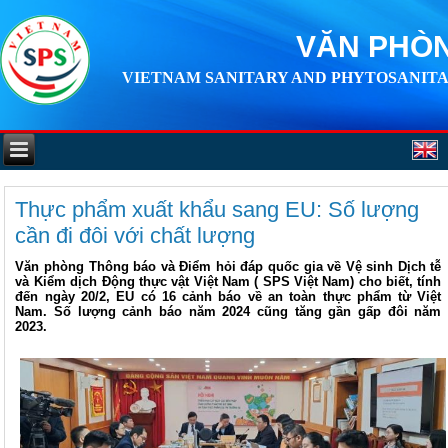
VĂN PHÒN
VIETNAM SANITARY AND PHYTOSANITA
Thực phẩm xuất khẩu sang EU: Số lượng
cần đi đôi với chất lượng
Văn phòng Thông báo và Điểm hỏi đáp quốc gia về Vệ sinh Dịch tễ
và Kiểm dịch Động thực vật Việt Nam ( SPS Việt Nam) cho biết, tính
đến ngày 20/2, EU có 16 cảnh báo về an toàn thực phẩm từ Việt
Nam. Số lượng cảnh báo năm 2024 cũng tăng gần gấp đôi năm
2023.