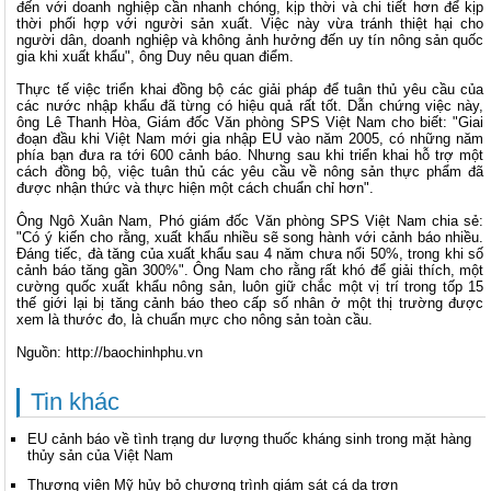
đến với doanh nghiệp cần nhanh chóng, kịp thời và chi tiết hơn để kịp
thời phối hợp với người sản xuất. Việc này vừa tránh thiệt hại cho
người dân, doanh nghiệp và không ảnh hưởng đến uy tín nông sản quốc
gia khi xuất khẩu", ông Duy nêu quan điểm.
Thực tế việc triển khai đồng bộ các giải pháp để tuân thủ yêu cầu của
các nước nhập khẩu đã từng có hiệu quả rất tốt. Dẫn chứng việc này,
ông Lê Thanh Hòa, Giám đốc Văn phòng SPS Việt Nam cho biết: "Giai
đoạn đầu khi Việt Nam mới gia nhập EU vào năm 2005, có những năm
phía bạn đưa ra tới 600 cảnh báo. Nhưng sau khi triển khai hỗ trợ một
cách đồng bộ, việc tuân thủ các yêu cầu về nông sản thực phẩm đã
được nhận thức và thực hiện một cách chuẩn chỉ hơn".
Ông Ngô Xuân Nam, Phó giám đốc Văn phòng SPS Việt Nam chia sẻ:
"Có ý kiến cho rằng, xuất khẩu nhiều sẽ song hành với cảnh báo nhiều.
Đáng tiếc, đà tăng của xuất khẩu sau 4 năm chưa nổi 50%, trong khi số
cảnh báo tăng gần 300%". Ông Nam cho rằng rất khó để giải thích, một
cường quốc xuất khẩu nông sản, luôn giữ chắc một vị trí trong tốp 15
thế giới lại bị tăng cảnh báo theo cấp số nhân ở một thị trường được
xem là thước đo, là chuẩn mực cho nông sản toàn cầu.
Nguồn: http://baochinhphu.vn
Tin khác
EU cảnh báo về tình trạng dư lượng thuốc kháng sinh trong mặt hàng
thủy sản của Việt Nam
Thượng viện Mỹ hủy bỏ chương trình giám sát cá da trơn