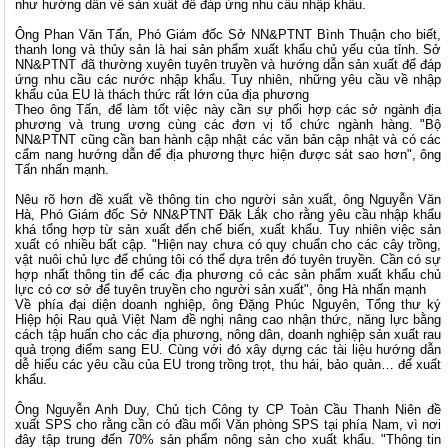
như hướng dẫn về sản xuất để đáp ứng nhu cầu nhập khẩu.
Ông Phan Văn Tấn, Phó Giám đốc Sở NN&PTNT Bình Thuận cho biết,
thanh long và thủy sản là hai sản phẩm xuất khẩu chủ yếu của tỉnh. Sở
NN&PTNT đã thường xuyên tuyên truyền và hướng dẫn sản xuất để đáp
ứng nhu cầu các nước nhập khẩu. Tuy nhiên, những yêu cầu về nhập
khẩu của EU là thách thức rất lớn của địa phương
Theo ông Tấn, để làm tốt việc này cần sự phối hợp các sở ngành địa
phương và trung ương cùng các đơn vị tổ chức ngành hàng. "Bộ
NN&PTNT cũng cần ban hành cập nhật các văn bản cập nhật và có các
cẩm nang hướng dẫn để địa phương thực hiện được sát sao hơn", ông
Tấn nhấn mạnh.
Nêu rõ hơn đề xuất về thông tin cho người sản xuất, ông Nguyễn Văn
Hà, Phó Giám đốc Sở NN&PTNT Đăk Lắk cho rằng yêu cầu nhập khẩu
khá tổng hợp từ sản xuất đến chế biến, xuất khẩu. Tuy nhiên việc sản
xuất có nhiều bất cập. "Hiện nay chưa có quy chuẩn cho các cây trồng,
vật nuôi chủ lực để chúng tôi có thể dựa trên đó tuyên truyền. Cần có sự
hợp nhất thông tin để các địa phương có các sản phẩm xuất khẩu chủ
lực có cơ sở để tuyên truyền cho người sản xuất", ông Hà nhấn mạnh
Về phía đại diện doanh nghiệp, ông Đặng Phúc Nguyên, Tổng thư ký
Hiệp hội Rau quả Việt Nam đề nghị nâng cao nhận thức, năng lực bằng
cách tập huấn cho các địa phương, nông dân, doanh nghiệp sản xuất rau
quả trọng điểm sang EU. Cùng với đó xây dựng các tài liệu hướng dẫn
dễ hiểu các yêu cầu của EU trong trồng trọt, thu hái, bảo quản… để xuất
khẩu.
Ông Nguyễn Anh Duy, Chủ tịch Công ty CP Toàn Cầu Thanh Niên đề
xuất SPS cho rằng cần có đầu mối Văn phòng SPS tại phía Nam, vì nơi
đây tập trung đến 70% sản phẩm nông sản cho xuất khẩu. "Thông tin