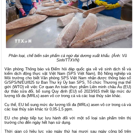
Phân loại, chế biến sản phẩm cá ngừ đại dương xuất khẩu. (Ảnh: Vũ
Sinh/TTXVN)
Văn phòng Thông báo và Điểm hỏi đáp quốc gia về vệ sinh dịch tễ và
kiểm dịch động thực vật Việt Nam (SPS Việt Nam), Bộ Nông nghiệp và
Môi trường cho biết Văn phòng SPS Việt Nam nhận được thông báo số
G/SPS/N/EU/825 từ Ban Thư ký Ủy ban SPS, Tổ chức Thương mại thế
giới (WTO) về việc Cơ quan An toàn thực phẩm Liên minh châu Âu (EU)
dự thảo sửa đổi, bổ sung Quy định (EU) số 2023/915 thiết lập mức dư
lượng tối đa (MRLs) asen vô cơ trong cá và các loại thủy sản khác.
Cụ thể, EU bổ sung mức dư lượng tối đa (MRLs) asen vô cơ trong cá và
các loại thủy sản khác từ 0,05-1,5 ppm.
EU cho phép tiếp tục lưu hành đối với một số loại sản phẩm trên thị
trường cho đến ngày hết hạn sử dụng.
Thời gian có hiệu lực vào ngày thứ hai mươi sau ngày công bố trên