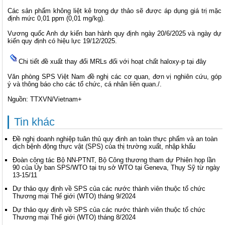
Các sản phẩm không liệt kê trong dự thảo sẽ được áp dụng giá trị mặc
định mức 0,01 ppm (0,01 mg/kg).
Vương quốc Anh dự kiến ban hành quy định ngày 20/6/2025 và ngày dự
kiến quy định có hiệu lực 19/12/2025.
Chi tiết đề xuất thay đổi MRLs đối với hoạt chất haloxy-p tại đây
Văn phòng SPS Việt Nam đề nghị các cơ quan, đơn vị nghiên cứu, góp
ý và thông báo cho các tổ chức, cá nhân liên quan./.
Nguồn: TTXVN/Vietnam+
Tin khác
Đề nghị doanh nghiệp tuân thủ quy định an toàn thực phẩm và an toàn
dịch bệnh động thực vật (SPS) của thị trường xuất, nhập khẩu
Đoàn công tác Bộ NN-PTNT, Bộ Công thương tham dự Phiên họp lần
90 của Ủy ban SPS/WTO tại trụ sở WTO tại Geneva, Thụy Sỹ từ ngày
13-15/11
Dự thảo quy định về SPS của các nước thành viên thuộc tổ chức
Thương mại Thế giới (WTO) tháng 9/2024
Dự thảo quy định về SPS của các nước thành viên thuộc tổ chức
Thương mại Thế giới (WTO) tháng 8/2024