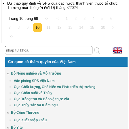
Dự thảo quy định về SPS của các nước thành viên thuộc tổ chức
Thương mại Thế giới (WTO) tháng 8/2024
Trang 10 trong 68
<<
<
1
2
3
4
5
6
7
8
9
10
11
12
13
14
15
30
>
>>
Cơ quan có thẩm quyền của Việt Nam
Bộ Nông nghiệp và Môi trường
Văn phòng SPS Việt Nam
Cục Chất lượng, Chế biến và Phát triển thị trường
Cục Chăn nuôi và Thú y
Cục Trồng trọt và Bảo vệ thực vật
Cục Thủy sản và Kiểm ngư
Bộ Công Thương
Cục Xuất nhập khẩu
Bộ Y tế