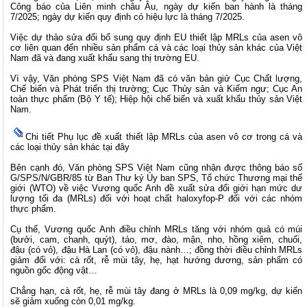
Công báo của Liên minh châu Âu, ngày dự kiến ban hành là tháng
7/2025; ngày dự kiến quy định có hiệu lực là tháng 7/2025.
Việc dự thảo sửa đổi bổ sung quy định EU thiết lập MRLs của asen vô
cơ liên quan đến nhiều sản phẩm cá và các loại thủy sản khác của Việt
Nam đã và đang xuất khẩu sang thị trường EU.
Vì vậy, Văn phòng SPS Việt Nam đã có văn bản giử Cục Chất lượng,
Chế biến và Phát triển thị trường; Cục Thủy sản và Kiểm ngư; Cục An
toàn thực phẩm (Bộ Y tế); Hiệp hội chế biến và xuất khẩu thủy sản Việt
Nam.
Chi tiết Phụ lục đề xuất thiết lập MRLs của asen vô cơ trong cá và
các loại thủy sản khác tại đây
Bên cạnh đó, Văn phòng SPS Việt Nam cũng nhận được thông báo số
G/SPS/N/GBR/85 từ Ban Thư ký Ủy ban SPS, Tổ chức Thương mại thế
giới (WTO) về việc Vương quốc Anh đề xuất sửa đổi giới hạn mức dư
lượng tối đa (MRLs) đối với hoạt chất haloxyfop-P đối với các nhóm
thực phẩm.
Cụ thể, Vương quốc Anh điều chỉnh MRLs tăng với nhóm quả có múi
(bưởi, cam, chanh, quýt), táo, mơ, đào, mận, nho, hồng xiêm, chuối,
đậu (có vỏ), đậu Hà Lan (có vỏ), đậu nành…; đồng thời điều chỉnh MRLs
giảm đối với: cà rốt, rễ mùi tây, hẹ, hạt hướng dương, sản phẩm có
nguồn gốc động vật…
Chẳng hạn, cà rốt, hẹ, rễ mùi tây đang ở MRLs là 0,09 mg/kg, dự kiến
sẽ giảm xuống còn 0,01 mg/kg.