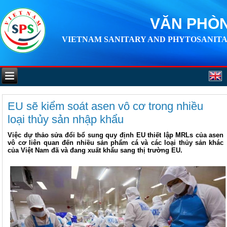
VĂN PHÒN
VIETNAM SANITARY AND PHYTOSANITA
EU sẽ kiểm soát asen vô cơ trong nhiều
loại thủy sản nhập khẩu
Việc dự thảo sửa đổi bổ sung quy định EU thiết lập MRLs của asen
vô cơ liên quan đến nhiều sản phẩm cá và các loại thủy sản khác
của Việt Nam đã và đang xuất khẩu sang thị trường EU.