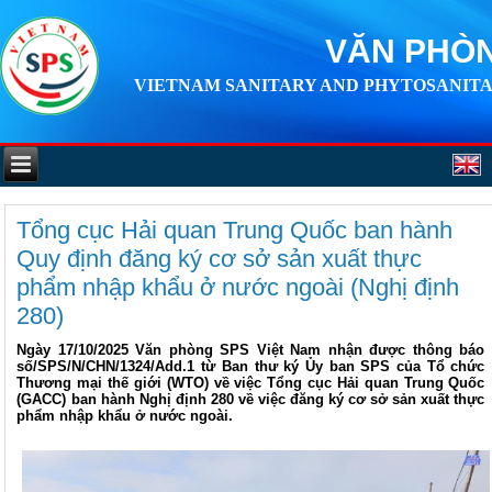
VĂN PHÒN
VIETNAM SANITARY AND PHYTOSANITA
Tổng cục Hải quan Trung Quốc ban hành
Quy định đăng ký cơ sở sản xuất thực
phẩm nhập khẩu ở nước ngoài (Nghị định
280)
Ngày 17/10/2025 Văn phòng SPS Việt Nam nhận được thông báo
số/SPS/N/CHN/1324/Add.1 từ Ban thư ký Ủy ban SPS của Tổ chức
Thương mại thế giới (WTO) về việc Tổng cục Hải quan Trung Quốc
(GACC) ban hành Nghị định 280 về việc đăng ký cơ sở sản xuất thực
phẩm nhập khẩu ở nước ngoài.