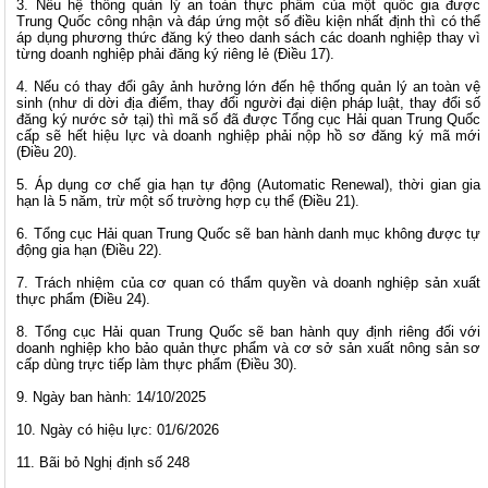
3. Nếu hệ thống quản lý an toàn thực phẩm của một quốc gia được
Trung Quốc công nhận và đáp ứng một số điều kiện nhất định thì có thể
áp dụng phương thức đăng ký theo danh sách các doanh nghiệp thay vì
từng doanh nghiệp phải đăng ký riêng lẻ (Điều 17).
4. Nếu có thay đổi gây ảnh hưởng lớn đến hệ thống quản lý an toàn vệ
sinh (như di dời địa điểm, thay đổi người đại diện pháp luật, thay đổi số
đăng ký nước sở tại) thì mã số đã được Tổng cục Hải quan Trung Quốc
cấp sẽ hết hiệu lực và doanh nghiệp phải nộp hồ sơ đăng ký mã mới
(Điều 20).
5. Áp dụng cơ chế gia hạn tự động (Automatic Renewal), thời gian gia
hạn là 5 năm, trừ một số trường hợp cụ thể (Điều 21).
6. Tổng cục Hải quan Trung Quốc sẽ ban hành danh mục không được tự
động gia hạn (Điều 22).
7. Trách nhiệm của cơ quan có thẩm quyền và doanh nghiệp sản xuất
thực phẩm (Điều 24).
8. Tổng cục Hải quan Trung Quốc sẽ ban hành quy định riêng đối với
doanh nghiệp kho bảo quản thực phẩm và cơ sở sản xuất nông sản sơ
cấp dùng trực tiếp làm thực phẩm (Điều 30).
9. Ngày ban hành: 14/10/2025
10. Ngày có hiệu lực: 01/6/2026
11. Bãi bỏ Nghị định số 248