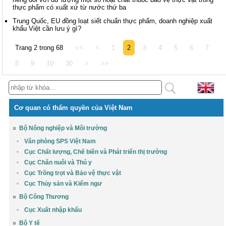
thực phẩm có xuất xứ từ nước thứ ba
Trung Quốc, EU đồng loạt siết chuẩn thực phẩm, doanh nghiệp xuất
khẩu Việt cần lưu ý gì?
Trang 2 trong 68
<<
<
1
2
3
4
5
6
7
8
9
10
30
>
>>
Cơ quan có thẩm quyền của Việt Nam
Bộ Nông nghiệp và Môi trường
Văn phòng SPS Việt Nam
Cục Chất lượng, Chế biến và Phát triển thị trường
Cục Chăn nuôi và Thú y
Cục Trồng trọt và Bảo vệ thực vật
Cục Thủy sản và Kiểm ngư
Bộ Công Thương
Cục Xuất nhập khẩu
Bộ Y tế