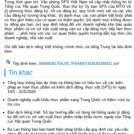
Trong thời gian tới, Văn phòng SPS Việt Nam sẽ cập nhật thông tin từ
Tổng cục Hải quan Trung Quốc, Ban thư ký Ủy ban SPS của WTO về:
(i) phương thức đăng ký, hồ sơ đăng ký, quy trình xem xét và các yêu
cầu đăng ký tương ứng khác; (ii) danh mục các sản phẩm bắt buộc phải
có thư giới thiệu của cơ quan có thẩm quyền; (iii) danh mục không được
tự động gia hạn; (iv) quy định riêng đối với doanh nghiệp kho bảo quản
thực phẩm và cơ sở sản xuất nông sản sơ cấp dùng trực tiếp làm thực
phẩm…; phối hợp với các cơ quan thẩm quyền hướng dẫn kịp thời cho
doanh nghiệp, nhà sản xuất.
Chi tiết bản dịch tiếng Việt không chính thức và tiếng Trung tài liệu đính
kèm
Tệp đính kèm:
90948D8275A24C7FBABEE6D826D84931.pdf
Tin khác
Tổng hợp thông báo dự thảo và thông báo có hiệu lực về các biện
pháp an toàn thực phẩm và kiểm dịch động, thực vật (SPS) từ ngày
15/5 - 31/5/2026
Doanh nghiệp xuất khẩu thực phẩm sang Trung Quốc có thêm 'cửa' tự
tra cứu
Bản dịch tiếng Việt: Sổ tay hướng dẫn sử dụng hệ thống quản lý đăng
ký đối với cơ sở sản xuất thực phẩm nhập khẩu nước ngoài của Tổng
cục Hải quan Trung Quốc
Ba Lan thông báo ban hành biện pháp khẩn cấp quy định các yêu cầu
riêng đối với dư lượng một số hoạt chất thuốc bảo vệ thực vật trong