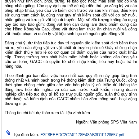
truyền như tinh dịch, phôi, trứng, tế bào gốc hoặc mẫu sinh học có khả
năng nhân giống. Các quy định cụ thể đề cập đến thủ tục đăng ký và cấp
phép nhập khẩu, yêu cầu về kiểm dịch trước và sau khi nhập, điều kiện
sử dụng trạm cách ly, cũng như quy trình kiểm soát đối với cơ sở nuôi,
nhân giống và lưu giữ vật liệu di truyền. Một số đối tượng không áp dụng
quy tắc này bao gồm: động vật trên cạn dùng làm thực phẩm cung cấp
cho Hồng Kông/Ma Cao, động vật dùng làm thức ăn chăn nuôi và động
vật thuộc phạm vi quản lý vật liệu sinh học có nguồn gốc động vật.
Đáng chú ý, dự thảo tiếp tục duy trì nguyên tắc kiểm soát dịch bệnh theo
rủi ro, yêu cầu động vật và vật chất di truyền phải có Giấy chứng nhận
kiểm dịch thú y hợp lệ do cơ quan có thẩm quyền của nước xuất khẩu
cấp. Trong trường hợp phát hiện mầm bệnh hoặc không đáp ứng yêu
cầu an toàn, GACC có quyền từ chối nhập khẩu, tiêu hủy hoặc trả lại
hàng hóa.
Theo đánh giá ban đầu, việc hợp nhất các quy định này giúp tăng tính
thống nhất và minh bạch trong hệ thống kiểm dịch của Trung Quốc, đồng
thời giảm chồng chéo giữa các văn bản pháp lý cũ. Mặc dù không tác
động trực tiếp đến nghĩa vụ của các nước xuất khẩu, nhưng doanh
nghiệp cần tiếp tục duy trì hồ sơ truy xuất nguồn gốc, tuân thủ quy trình
phê duyệt và kiểm dịch của GACC nhằm bảo đảm thông suốt hoạt động
thương mại.
Thông tin chi tiết dự thảo xem tài liệu đính kèm
Nguồn: Văn phòng SPS Việt Nam
Tệp đính kèm:
E3F8EEEDC2C74F178E48AB3D1F128657.pdf