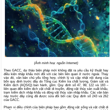
(Ảnh minh hoạ: nguồn Internet)
Theo GACC, dự thảo biện pháp mới không đặt ra yêu cầu kỹ thuật hay
điều kiện nhập khẩu mới đối với các bên liên quan ở nước ngoài. Thay
vào đó, văn bản chủ yếu tổng hợp, chỉnh lý và cập nhật nội dung của
bốn quy định trước đây do Tổng cục Kiểm tra chất lượng, Giám sát và
Kiểm dịch (AQSIQ) ban hành, gồm: Quy định số 47, 99, 122 và 183 –
liên quan đến kiểm dịch vật chất di truyền, động vật thủy sản xuất khẩu,
trạm kiểm dịch nhập khẩu và động vật thủy sản nhập khẩu. Các văn bản
này trước đây cũng đã được sửa đổi bởi các Quy định số 243 và 262
của GACC.
Phạm vi điều chỉnh của biện pháp bao gồm động vật sống và vật chất di