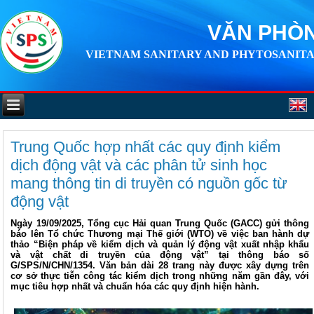
VĂN PHÒN
VIETNAM SANITARY AND PHYTOSANITA
Trung Quốc hợp nhất các quy định kiểm
dịch động vật và các phân tử sinh học
mang thông tin di truyền có nguồn gốc từ
động vật
Ngày 19/09/2025, Tổng cục Hải quan Trung Quốc (GACC) gửi thông
báo lên Tổ chức Thương mại Thế giới (WTO) về việc ban hành dự
thảo “Biện pháp về kiểm dịch và quản lý động vật xuất nhập khẩu
và vật chất di truyền của động vật” tại thông báo số
G/SPS/N/CHN/1354. Văn bản dài 28 trang này được xây dựng trên
cơ sở thực tiễn công tác kiểm dịch trong những năm gần đây, với
mục tiêu hợp nhất và chuẩn hóa các quy định hiện hành.